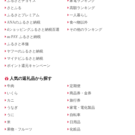
ふるさとチョイス
家電ランキング
さとふる
高額ランキング
ふるさとプレミアム
一人暮らし
ANAのふるさと納税
食べ物以外
dショッピングふるさと納税百選
その他のランキング
au PAY ふるさと納税
ふるさと本舗
ヤフーのふるさと納税
マイナビふるさと納税
ポイント還元キャンペーン
人気の返礼品から探す
牛肉
定期便
いくら
商品券・金券
カニ
旅行券
うなぎ
家電・電化製品
うに
自転車
米
日用品
果物・フルーツ
化粧品