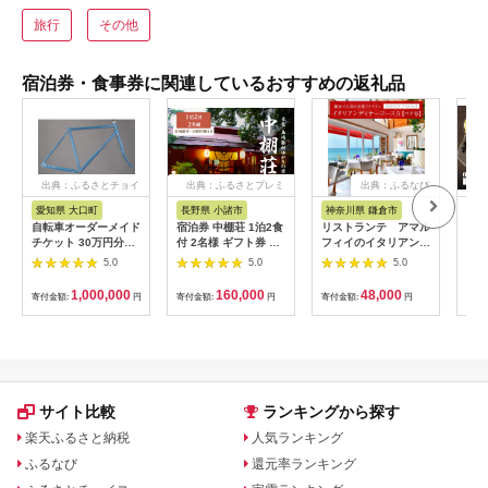
旅行
その他
宿泊券・食事券に関連しているおすすめの返礼品
出典：ふるさとチョイ
出典：ふるさとプレミ
出典：ふるなび
ス
アム
愛知県 大口町
長野県 小諸市
神奈川県 鎌倉市
京
自転車オーダーメイド
宿泊券 中棚荘 1泊2食
リストランテ アマル
専門
チケット 30万円分
付 2名様 ギフト券 チ
フィイのイタリアンデ
菜と
【1360365】
ケット 券 宿泊 旅行
ィナーコースA ペア
池】
5.0
5.0
5.0
温泉 食事
券
鳥コ
064
1,000,000
160,000
48,000
寄付金額:
円
寄付金額:
円
寄付金額:
円
寄付
サイト比較
ランキングから探す
楽天ふるさと納税
人気ランキング
ふるなび
還元率ランキング