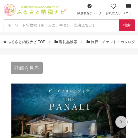
限度額をチェック
お気に入り
メニュー
検索
ふるさと納税ナビ TOP
返礼品検索
旅行・チケット・カタログ
詳細を見る