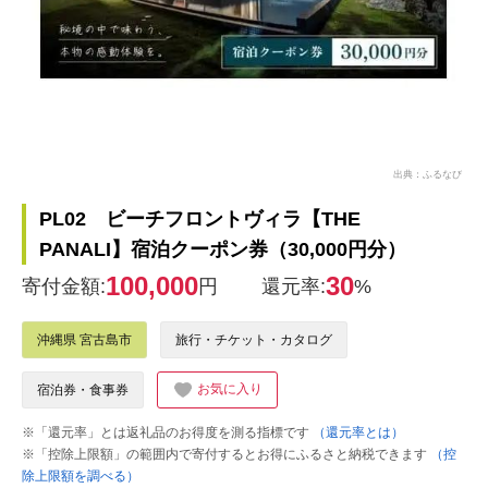
出典：ふるなび
PL02 ビーチフロントヴィラ【THE
PANALI】宿泊クーポン券（30,000円分）
100,000
30
寄付金額:
円
還元率:
%
沖縄県 宮古島市
旅行・チケット・カタログ
お気に入り
宿泊券・食事券
※「還元率」とは返礼品のお得度を測る指標です
（還元率とは）
※「控除上限額」の範囲内で寄付するとお得にふるさと納税できます
（控
除上限額を調べる）