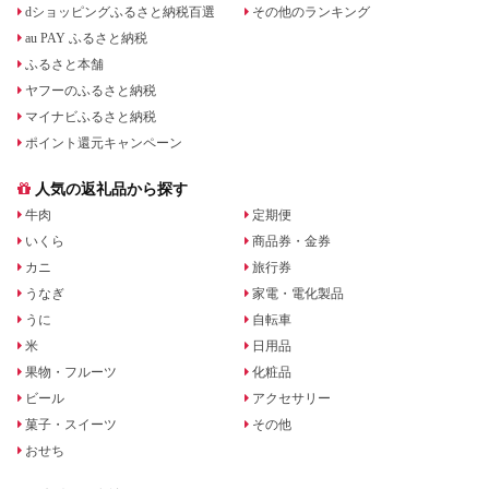
dショッピングふるさと納税百選
その他のランキング
au PAY ふるさと納税
ふるさと本舗
ヤフーのふるさと納税
マイナビふるさと納税
ポイント還元キャンペーン
人気の返礼品から探す
牛肉
定期便
いくら
商品券・金券
カニ
旅行券
うなぎ
家電・電化製品
うに
自転車
米
日用品
果物・フルーツ
化粧品
ビール
アクセサリー
菓子・スイーツ
その他
おせち