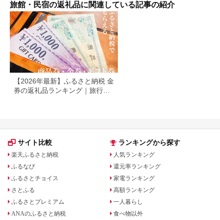
ト 冷蔵庫インクルー
旅館・民宿の返礼品に関連している記事の紹介
シブ グランディア あ
わら
【2026年最新】ふるさと納税 金
券の返礼品ランキング｜旅行
券・食事券・商品券を比較
サイト比較
ランキングから探す
楽天ふるさと納税
人気ランキング
ふるなび
還元率ランキング
ふるさとチョイス
家電ランキング
さとふる
高額ランキング
ふるさとプレミアム
一人暮らし
ANAのふるさと納税
食べ物以外