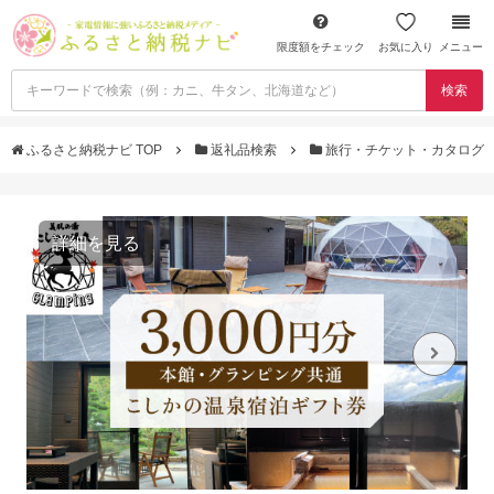
限度額をチェック
お気に入り
メニュー
検索
ふるさと納税ナビ TOP
返礼品検索
旅行・チケット・カタログ
詳細を見る