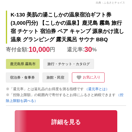
出典：ふるさとチョイス
K-130 美肌の湯こしかの温泉宿泊ギフト券
(3,000円分) 【こしかの温泉】鹿児島 霧島 旅行
宿 チケット 宿泊券 ペア キャンプ 源泉かけ流し
温泉 グランピング 露天風呂 サウナ BBQ
10,000
30
寄付金額:
円
還元率:
%
鹿児島県 霧島市
旅行・チケット・カタログ
お気に入り
宿泊券・食事券
旅館・民宿
※「還元率」とは返礼品のお得度を測る指標です
（還元率とは）
※「控除上限額」の範囲内で寄付するとお得にふるさと納税できます
（控
除上限額を調べる）
詳細を見る