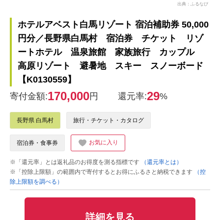
出典：ふるなび
ホテルアベスト白馬リゾート 宿泊補助券 50,000
円分／長野県白馬村 宿泊券 チケット リゾ
ートホテル 温泉旅館 家族旅行 カップル
高原リゾート 避暑地 スキー スノーボード
【K0130559】
170,000
29
寄付金額:
円
還元率:
%
長野県 白馬村
旅行・チケット・カタログ
お気に入り
宿泊券・食事券
※「還元率」とは返礼品のお得度を測る指標です
（還元率とは）
※「控除上限額」の範囲内で寄付するとお得にふるさと納税できます
（控
除上限額を調べる）
詳細を見る