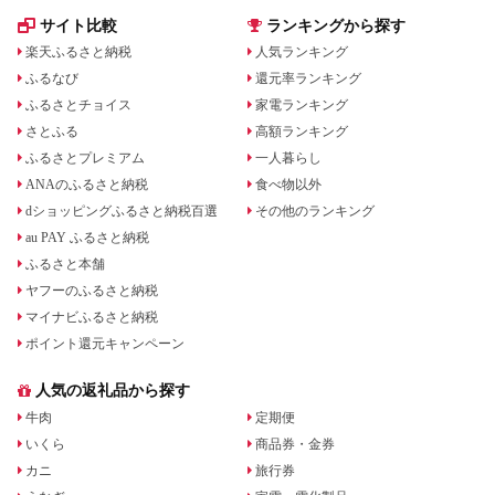
サイト比較
ランキングから探す
楽天ふるさと納税
人気ランキング
ふるなび
還元率ランキング
ふるさとチョイス
家電ランキング
さとふる
高額ランキング
ふるさとプレミアム
一人暮らし
ANAのふるさと納税
食べ物以外
dショッピングふるさと納税百選
その他のランキング
au PAY ふるさと納税
ふるさと本舗
ヤフーのふるさと納税
マイナビふるさと納税
ポイント還元キャンペーン
人気の返礼品から探す
牛肉
定期便
いくら
商品券・金券
カニ
旅行券