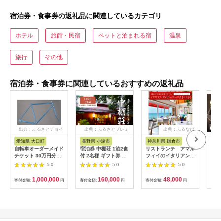
宿泊券・食事券の返礼品に関連しているカテゴリ
ホテル
旅館・民宿
ペットと泊まれる宿
温泉
旅行
その他
宿泊券・食事券に関連しているおすすめの返礼品
出典：ふるさとチョイ
出典：ふるさとプレミ
出典：ふるなび
ス
アム
愛知県 大口町
長野県 小諸市
神奈川県 鎌倉市
京
自転車オーダーメイド
宿泊券 中棚荘 1泊2食
リストランテ アマル
専門
チケット 30万円分
付 2名様 ギフト券 チ
フィイのイタリアンデ
菜と
【1360365】
ケット 券 宿泊 旅行
ィナーコースA ペア
池】
5.0
5.0
5.0
温泉 食事
券
鳥コ
064
1,000,000
160,000
48,000
寄付金額:
円
寄付金額:
円
寄付金額:
円
寄付