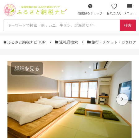
限度額をチェック
お気に入り
メニュー
検索
ふるさと納税ナビ TOP
返礼品検索
旅行・チケット・カタログ
詳細を見る