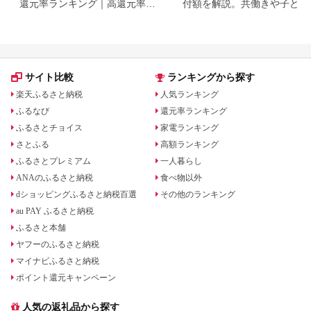
還元率ランキング｜高還元率返
付額を解説。共働きや子ども
礼品をジャンル別に比較
いる場合も
サイト比較
ランキングから探す
楽天ふるさと納税
人気ランキング
ふるなび
還元率ランキング
ふるさとチョイス
家電ランキング
さとふる
高額ランキング
ふるさとプレミアム
一人暮らし
ANAのふるさと納税
食べ物以外
dショッピングふるさと納税百選
その他のランキング
au PAY ふるさと納税
ふるさと本舗
ヤフーのふるさと納税
マイナビふるさと納税
ポイント還元キャンペーン
人気の返礼品から探す