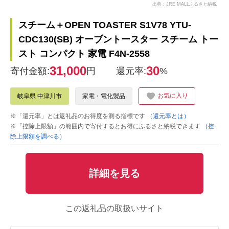
出典：JRE MALLふるさと納税
スチーム＋OPEN TOASTER S1V78 YTU-
CDC130(SB) オーブントースター スチーム トー
スト コンパクト 家電 F4N-2558
31,000
30
寄付金額:
円
還元率:
%
お気に入り
岐阜県 中津川市
家電・電化製品
※「還元率」とは返礼品のお得度を測る指標です
（還元率とは）
※「控除上限額」の範囲内で寄付するとお得にふるさと納税できます
（控
除上限額を調べる）
詳細を見る
この返礼品の取扱いサイト