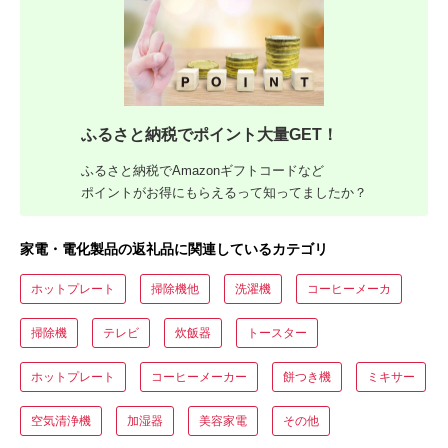
ふるさと納税でポイント大量GET！
ふるさと納税でAmazonギフトコードなど
ポイントがお得にもらえるって知ってましたか？
家電・電化製品の返礼品に関連しているカテゴリ
ホットプレート
掃除機他
洗濯機
コーヒーメーカ
掃除機
テレビ
炊飯器
トースター
ホットプレート
コーヒーメーカー
餅つき機
ミキサー
空気清浄機
加湿器
美容家電
その他