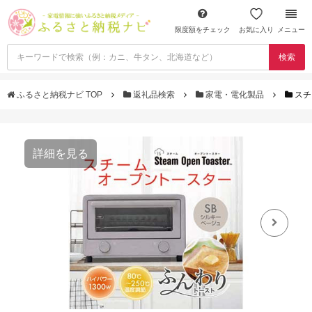
限度額をチェック
お気に入り
メニュー
検索
ふるさと納税ナビ TOP
返礼品検索
家電・電化製品
スチ
詳細を見る