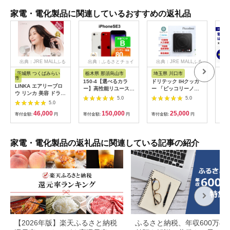
家電・電化製品に関連しているおすすめの返礼品
出典：JRE MALLふる
出典：ふるさとチョイ
出典：JRE MALLふる
さと納税
ス
さと納税
茨城県 つくばみらい
栃木県 那須烏山市
埼玉県 川口市
広
市
150-4【選べるカラ
ドリテック IHクッカ
工具
LINKA エアリーブロ
ー】高性能リユース
ー 「ピッコリーノ」
だこ
ウ リンカ 美容 ドライ
スマホ Apple
ブラック DI-
200
5.0
5.0
ヤー ヘアケア 髪 エス
5.0
iPhoneSE 3 128GB
217BK【1642626】
具
テ ギフト ラッピング
SIMロック解除済 本
46,000
150,000
25,000
贈呈品 プレゼント 母
寄付金額:
円
寄付金額:
円
寄付金額:
円
寄付
体のみ ｜ 中古 再生品
の日 母の日準備 母の
本体 端末
日ギフト [EV08-NT]
家電・電化製品の返礼品に関連している記事の紹介
【2026年版】楽天ふるさと納税
ふるさと納税、年収600万の