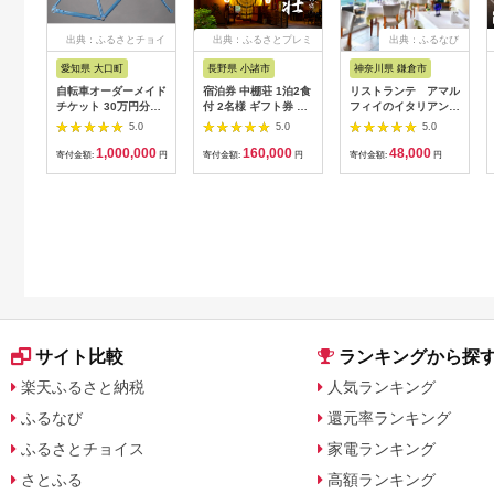
出典：ふるさとチョイ
出典：ふるさとプレミ
出典：ふるなび
ス
アム
愛知県 大口町
長野県 小諸市
神奈川県 鎌倉市
自転車オーダーメイド
宿泊券 中棚荘 1泊2食
リストランテ アマル
チケット 30万円分
付 2名様 ギフト券 チ
フィイのイタリアンデ
【1360365】
ケット 券 宿泊 旅行
ィナーコースA ペア
5.0
5.0
5.0
温泉 食事
券
1,000,000
160,000
48,000
寄付金額:
円
寄付金額:
円
寄付金額:
円
サイト比較
ランキングから探
楽天ふるさと納税
人気ランキング
ふるなび
還元率ランキング
ふるさとチョイス
家電ランキング
さとふる
高額ランキング