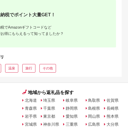
るさとチョイ
出典：ふるさとチョイ
出典：ふるさとプレミ
出典：ふるさとチョ
納税でポイント大量GET！
ス
ス
アム
城市
群馬県 長野原町
秋田県 にかほ市
静岡県 島田市
付】ゴルフク
北軽井沢・八ッ場ダム
全日 さんねむ温泉 ペ
[№5695-0585]島田
税でAmazonギフトコードなど
補助券
周辺ほか町内各所で利
ア宿泊券[2名:1泊朝食
総合スポーツセンタ
_GI-
用可能な長野原町ふる
付・スタンダードツイ
利用回数券12枚綴り
がお得にもらえるって知ってましたか？
5.0
5.0
5.0
5.0
都城市) ゴルフ
さと感謝券（3,000円
ン] 旅行券 チケット
（プールorトレーニ
,000,000
10,000
51,000
14,000
ブ ダンロ
分）
グ室)
円
寄付金額:
円
寄付金額:
円
寄付金額:
円
シオ スリク
ーブランド
購入補助券
ドライバー
リ
ェイウッド
ド ウエッ
デル
温泉
旅行
その他
地域から返礼品を探す
北海道
埼玉県
岐阜県
鳥取県
佐賀県
青森県
千葉県
静岡県
島根県
長崎県
岩手県
東京都
愛知県
岡山県
熊本県
宮城県
神奈川県
三重県
広島県
大分県