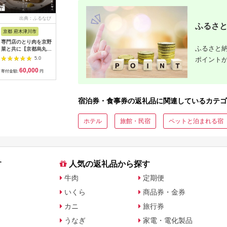
出典：ふるなび
出典：ふるなび
出典：ふるなび
出典：ふ
ふるさと
京都 府木津川市
長崎県
埼玉県 飯能市
宮崎県 都
専門店のとり肉を京野
界 雲仙 ふるさと納
【BlueTarp】ランチ
【先行受
ふるさと納
菜と共に【京都烏丸御
税宿泊ギフト券
お食事券(ペア) チケッ
ラブ購入
池】で味わう2名様焼
（15,000円）【星野
ト HNNC001
300,000円
ポイント
5.0
5.0
5.0
鳥コースお食事券
リゾート】
C701_(
60,000
50,000
14,000
1
064-15
ゴルフクラ
寄付金額:
円
寄付金額:
円
寄付金額:
円
寄付金額:
ップ ゼク
ソン クリ
チケット 
アイアン 
宿泊券・食事券の返礼品に関連しているカテゴ
フェアウ
ハイブリッ
ジ 最新モ
ホテル
旅館・民宿
ペットと泊まれる宿
す
人気の返礼品から探す
牛肉
定期便
いくら
商品券・金券
カニ
旅行券
うなぎ
家電・電化製品