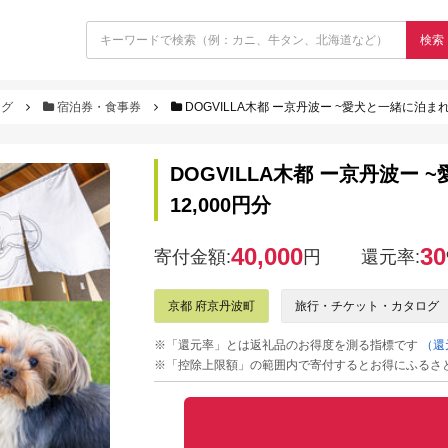
検索
ログ
宿泊券・食事券
DOGVILLA木都 ー京丹波ー ~愛犬と一緒に泊まれ
DOGVILLA木都 ー京丹波
12,000円分
40,000
30
寄付金額:
円
還元率:
京都 府京丹波町
旅行・チケット・カタログ
※「還元率」とは返礼品のお得度を測る指標です
（還
※「控除上限額」の範囲内で寄付するとお得にふるさ