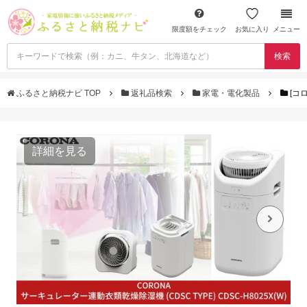
限度額をチェック
お気に入り
メニュー
検索
ふるさと納税ナビ TOP
返礼品検索
家電・電化製品
[コ
詳細を見る