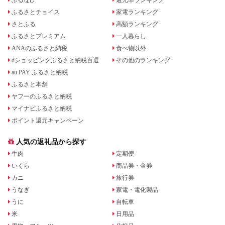
ふるさとチョイス
家電ランキング
さとふる
高額ランキング
ふるさとプレミアム
一人暮らし
ANAのふるさと納税
食べ物以外
dショッピングふるさと納税百選
その他のランキング
au PAY ふるさと納税
ふるさと本舗
ヤフーのふるさと納税
マイナビふるさと納税
ポイント還元キャンペーン
人気の返礼品から探す
牛肉
定期便
いくら
商品券・金券
カニ
旅行券
うなぎ
家電・電化製品
うに
自転車
米
日用品