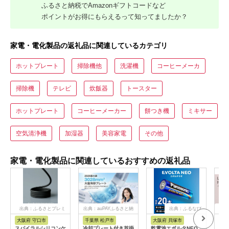
ふるさと納税でAmazonギフトコードなど
ポイントがお得にもらえるって知ってましたか？
家電・電化製品の返礼品に関連しているカテゴリ
ホットプレート
掃除機他
洗濯機
コーヒーメーカ
掃除機
テレビ
炊飯器
トースター
ホットプレート
コーヒーメーカー
餅つき機
ミキサー
空気清浄機
加湿器
美容家電
その他
家電・電化製品に関連しているおすすめの返礼品
出典：ふるさとプレミ
出典：auPAYふるさと納
出典：ふるなび
出
アム
税
大阪府 守口市
千葉県 松戸市
大阪府 貝塚市
茨
市
スパイラルシリコンケ
冷却プレート付き首掛
乾電池エボルタNEO