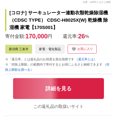
出典：auPAYふるさと納税
[コロナ] サーキュレーター連動衣類乾燥除湿機
（CDSC TYPE） CDSC-H8025X(W) 乾燥機 除
湿機 家電【170S001】
170,000
26
寄付金額:
円
還元率:
%
お気に入り
新潟県 三条市
家電・電化製品
※「還元率」とは返礼品のお得度を測る指標です
（還元率とは）
※「控除上限額」の範囲内で寄付するとお得にふるさと納税できます
（控
除上限額を調べる）
詳細を見る
この返礼品の取扱いサイト