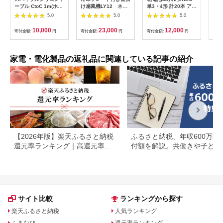
LI
ーブル CtoC 1m(ホワ
け扇風機LY12 ネイ
単3・4形 計20本 アル
プス
イト) [2558]
ビー
カリ乾電池 パナソニ
5.0
5.0
5.0
ヘア
ック
リラ
10,000
23,000
12,000
寄付金額:
円
寄付金額:
円
寄付金額:
円
サー
寄付
ー 頭
家電・電化製品の返礼品に関連している記事の紹介
【2026年版】楽天ふるさと納税
ふるさと納税、年収600万の
還元率ランキング｜高還元率返
付額を解説。共働きや子ども
礼品をジャンル別に比較
いる場合も
サイト比較
ランキングから探す
楽天ふるさと納税
人気ランキング
ふるなび
還元率ランキング