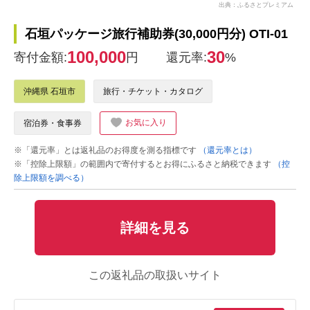
出典：ふるさとプレミアム
石垣パッケージ旅行補助券(30,000円分) OTI-01
100,000
30
寄付金額:
円
還元率:
%
沖縄県 石垣市
旅行・チケット・カタログ
お気に入り
宿泊券・食事券
※「還元率」とは返礼品のお得度を測る指標です
（還元率とは）
※「控除上限額」の範囲内で寄付するとお得にふるさと納税できます
（控
除上限額を調べる）
詳細を見る
この返礼品の取扱いサイト