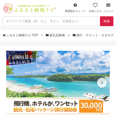
限度額をチェック
お気に入り
メニュー
検索
ふるさと納税ナビ TOP
返礼品検索
旅行・チケット・カタログ
詳細を見る