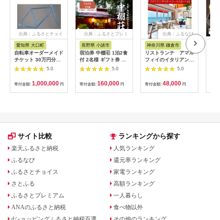
出典：ふるさとチョイ
出典：ふるさとプレミ
出典：ふるなび
ス
アム
愛知県 大口町
長野県 小諸市
神奈川県 鎌倉市
京
自転車オーダーメイド
宿泊券 中棚荘 1泊2食
リストランテ アマル
専門
チケット 30万円分
付 2名様 ギフト券 チ
フィイのイタリアンデ
菜と
【1360365】
ケット 券 宿泊 旅行
ィナーコースA ペア
池】
5.0
5.0
5.0
温泉 食事
券
鳥コ
064
1,000,000
160,000
48,000
寄付金額:
円
寄付金額:
円
寄付金額:
円
寄付
サイト比較
ランキングから探す
楽天ふるさと納税
人気ランキング
ふるなび
還元率ランキング
ふるさとチョイス
家電ランキング
さとふる
高額ランキング
ふるさとプレミアム
一人暮らし
ANAのふるさと納税
食べ物以外
dショッピングふるさと納税百選
その他のランキング