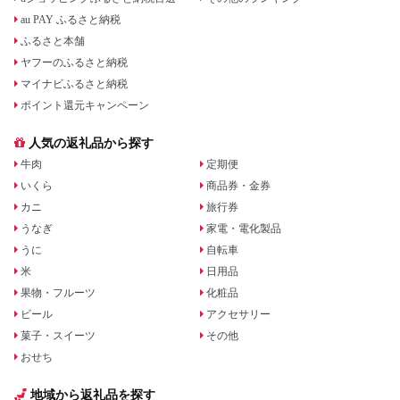
au PAY ふるさと納税
ふるさと本舗
ヤフーのふるさと納税
マイナビふるさと納税
ポイント還元キャンペーン
人気の返礼品から探す
牛肉
定期便
いくら
商品券・金券
カニ
旅行券
うなぎ
家電・電化製品
うに
自転車
米
日用品
果物・フルーツ
化粧品
ビール
アクセサリー
菓子・スイーツ
その他
おせち
地域から返礼品を探す