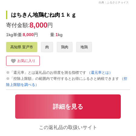
出典：ふるさとチョイス
はちきん地鶏むね肉１ｋｇ
8,000
寄付金額:
円
1kg単価:
8,000
円
量:
1
kg
高知県 室戸市
肉
鶏肉
地鶏
お気に入り
※「還元率」とは返礼品のお得度を測る指標です
（還元率とは）
※「控除上限額」の範囲内で寄付するとお得にふるさと納税できます
（控
除上限額を調べる）
詳細を見る
この返礼品の取扱いサイト