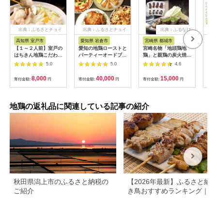
出典：ふるさとチョイ
出典：ふるさとチョイ
出典：ふるなび
出
ス
ス
高知県 室戸市
愛知県 岩倉市
宮崎県 都城市
秋
【１～２人前】室戸の
愛知の地鶏ローストと
宮崎名物「地頭鶏地
85
はちきん地鶏こだわり
パーティーオードブル
鶏」と親鶏の炭火焼セ
羽ケ
鍋セット
セット
ット_MJ-7806_(都城
5.0
5.0
4.6
市) 鶏ももむね炭火焼
(じとっこ/親鳥) 各
8,000
40,000
15,000
寄付金額:
円
寄付金額:
円
寄付金額:
円
寄付
100g×4P 合計8パッ
ク 冷凍 湯煎 手軽 宮
崎定番 晩酌 おつまみ
鶏肉 おかず
地鶏の返礼品に関連している記事の紹介
秋田県潟上市のふるさと納税の
【2026年最新】ふるさと納税
ご紹介
き鳥おすすめランキング｜寄
額・内容量・産地で比較