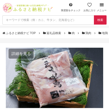
限度額をチェック
お気に入り
メニュー
検索
ふるさと納税ナビ TOP
返礼品検索
肉
鶏肉
地鶏
詳細を見る