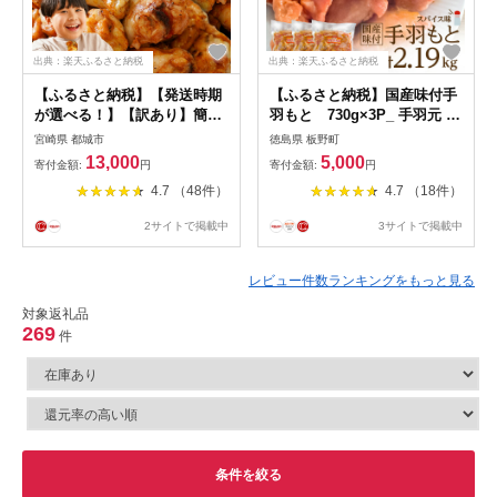
出典：楽天ふるさと納税
出典：楽天ふるさと納税
【ふるさと納税】【発送時期
【ふるさと納税】国産味付手
が選べる！】【訳あり】簡単
羽もと 730g×3P_ 手羽元 手
調理！国産若鶏味付手羽元
羽もと 肉 お肉 鶏肉 若鶏 鶏
宮崎県 都城市
徳島県 板野町
1kg×7袋 - サイズ不揃い 手羽
とりにく 鳥肉 国産 味付き ス
13,000
5,000
寄付金額:
円
寄付金額:
円
元 味付き肉 大容量 訳アリ 骨
パイス 惣菜 おかず おつまみ
4.7 （48件）
4.7 （18件）
付き肉 快速便 お届け時期が
カレー 唐揚げ 730g×3P 人気
選べる 鶏肉 簡単調理 クリス
徳島県 冷凍 送料無料 【配送
2サイトで掲載中
3サイトで掲載中
マス 送料無料 13-L901 【宮
不可地域：離島】
崎県都城市は2年連続ふるさ
【1283946】
と納税日本一！】
レビュー件数ランキングをもっと見る
対象返礼品
269
件
条件を絞る