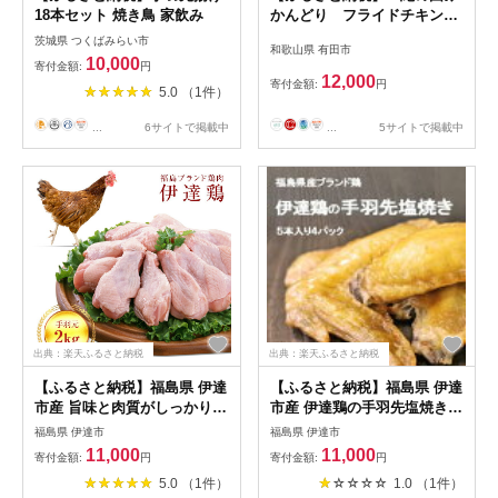
18本セット 焼き鳥 家飲み
かんどり フライドチキン30
本セット(A584-1)
茨城県 つくばみらい市
和歌山県 有田市
10,000
寄付金額:
円
12,000
寄付金額:
円
5.0 （1件）
...
5サイトで掲載中
...
6サイトで掲載中
出典：楽天ふるさと納税
出典：楽天ふるさと納税
【ふるさと納税】福島県 伊達
【ふるさと納税】福島県 伊達
市産 旨味と肉質がしっかり！
市産 伊達鶏の手羽先塩焼き
伊達鶏 手羽元 2kg 銘柄鶏 ブ
20本 手羽先 塩焼き 冷凍 銘柄
福島県 伊達市
福島県 伊達市
ランド鶏 鶏肉 手羽 とり肉 だ
鶏 鶏肉 とり肉 お肉 チキン
11,000
11,000
寄付金額:
円
寄付金額:
円
てどり ブランド鶏 F20C-230
だてどり F20C-571
5.0 （1件）
1.0 （1件）