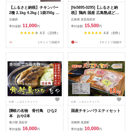
【ふるさと納税】チキンバー
[№5895-0295]【ふるさと納
2種 2.1kg 4.2kg ( 1袋350g )
税】鶏肉 国産 広島熟成どり
6P 12P おかず 冷凍 お惣菜
手羽元 8kg 骨付き肉 鶏 手羽
京都府
広島県 安芸高田市
冷凍 冷凍惣菜 パック 小分け
チキン 生肉 大容量 業務用 家
11,000
15,500
寄付金額:
円
寄付金額:
円
手羽中 鶏手羽 とり手羽 鶏肉
庭用 唐揚げ 煮込み料理 おか
4.5 （10件）
4.8 （6件）
鶏 鳥 肉 味付き 焼き鳥 おつ
ず BBQお弁当 鍋 お鍋 おでん
まみ 人気 スパイシーチキン
冷蔵 ストック ジューシー や
1サイトで掲載中
2サイトで掲載中
おかずビール 簡単調理 惣菜
わらか 美味しい 人気 精肉 広
京都 木津川市 肉の松島
島県 安芸高田市 送料無料
11000円
【配達不可：沖縄・離島】
出典：ふるさとチョイス
出典：ふるさとチョイス
讃岐の名物 骨付鳥 ひな2
国産チキンバラエティセット
本 おや2本
香川県 高松市
宮崎県 高原町
16,000
10,000
寄付金額:
円
寄付金額:
円