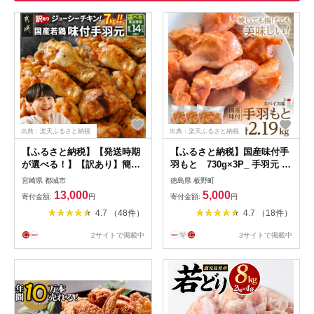
出典：楽天ふるさと納税
出典：楽天ふるさと納税
【ふるさと納税】【発送時期
【ふるさと納税】国産味付手
が選べる！】【訳あり】簡単
羽もと 730g×3P_ 手羽元 手
調理！国産若鶏味付手羽元
羽もと 肉 お肉 鶏肉 若鶏 鶏
宮崎県 都城市
徳島県 板野町
1kg×7袋 - サイズ不揃い 手羽
とりにく 鳥肉 国産 味付き ス
13,000
5,000
寄付金額:
円
寄付金額:
円
元 味付き肉 大容量 訳アリ 骨
パイス 惣菜 おかず おつまみ
4.7 （48件）
4.7 （18件）
付き肉 快速便 お届け時期が
カレー 唐揚げ 730g×3P 人気
選べる 鶏肉 簡単調理 クリス
徳島県 冷凍 送料無料 【配送
2サイトで掲載中
3サイトで掲載中
マス 送料無料 13-L901 【宮
不可地域：離島】
崎県都城市は2年連続ふるさ
【1283946】
と納税日本一！】