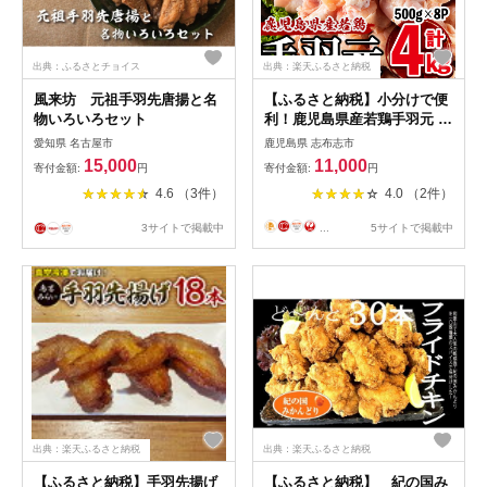
出典：ふるさとチョイス
出典：楽天ふるさと納税
風来坊 元祖手羽先唐揚と名
【ふるさと納税】小分けで便
物いろいろセット
利！鹿児島県産若鶏手羽元 計
4kg(500g×8P)鹿児島県産若鶏
愛知県 名古屋市
鹿児島県 志布志市
の手羽元を真空パックで冷
15,000
11,000
寄付金額:
円
寄付金額:
円
凍！おいしさをギュッと閉じ
4.6 （3件）
4.0 （2件）
込めました！専用の飼料で美
味しい鶏肉に♪唐揚げ・煮込
3サイトで掲載中
...
5サイトで掲載中
み料理・ローストチキンなど
使い勝手色々【羽根】a1-138
出典：楽天ふるさと納税
出典：楽天ふるさと納税
【ふるさと納税】手羽先揚げ
【ふるさと納税】 紀の国み