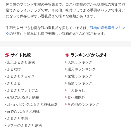
体自慢のブランド地鶏の手羽先まで、コスパ重視の方から味重視の方まで満
足できるラインナップです。その他、味付けしてある手羽やパックで小分け
になって保存しやすい返礼品まで様々な種類があります。
手羽先以外でもお得な鶏の返礼品を探している方は、
鶏肉の還元率ランキン
グ
の記事から簡単にお得で美味しい鶏肉の返礼品が探させます。
サイト比較
ランキングから探す
楽天ふるさと納税
人気ランキング
ふるなび
還元率ランキング
ふるさとチョイス
家電ランキング
さとふる
高額ランキング
ふるさとプレミアム
一人暮らし
ANAのふるさと納税
食べ物以外
dショッピングふるさと納税百選
その他のランキング
au PAY ふるさと納税
ふるさと本舗
ヤフーのふるさと納税