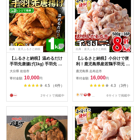
出典：楽天ふるさと納税
出典：楽天ふるさと納税
【ふるさと納税】温めるだけ
【ふるさと納税】小分けで便
手羽先唐揚げ(1kg) 手羽先 肉
利！鹿児島県産若鶏手羽元 計
お肉 鶏肉 鳥肉 簡単調理 料理
8kg(500g×16P)鹿児島県産若
大分県 佐伯市
鹿児島県 志布志市
唐揚げ おかず おつまみ 大分
鶏の手羽元を真空パックで冷
10,000
16,000
寄付金額:
円
寄付金額:
円
県 佐伯市 【FJ08】【由紀ノ
凍しおいしさをギュッと閉じ
4.5 （4件）
4.3 （3件）
屋 (株)】
込めました！専用の飼料で美
味しい鶏肉に♪唐揚げ・煮込
2サイトで掲載中
...
6サイトで掲載中
み料理・ローストチキンなど
使い勝手色々【羽根】a6-060