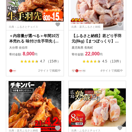
出典：ふるさとチョイス
出典：楽天ふるさと納税
＜内容量が選べる＞年間10万
【ふるさと納税】若どり手羽
本売れる 味付け生手羽先 (計
元(8kg)【まつぼっくり】
800g・計1.5kg)手羽先 肉 お
matu-7219
大分県 佐伯市
鹿児島県 長島町
肉 鶏肉 鳥肉 とり 小分け 簡
8,000
22,000
寄付金額:
円
寄付金額:
円
単調理 料理 唐揚げ おかず お
4.7 （15件）
4.5 （13件）
つまみ 揚げるだけ【FJ02・
FJ03】【由紀ノ屋 (株)】
2サイトで掲載中
4サイトで掲載中
出典：楽天ふるさと納税
出典：ふるさとチョイス