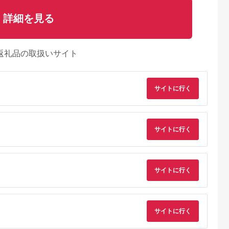
詳細を見る
返礼品の取扱いサイト
サイトに行く
るさとチョイ
出典：ふるさとチョイ
出典：ふるさとチョイ
出典：ふるさとチョ
ス
ス
ス
サイトに行く
北町
高知県 室戸市
高知県 芸西村
高知県 室戸市
銘柄鶏食味コ
【３回お届け】はちき
【芸西村と大川村の共
はちきん地鶏きも１
で優秀賞】あ
ん地鶏定期便【２～３
通返礼品】芸西村 海
ｇ
ささみ
人前】
鮮丼の素セット【個別
00g×12袋 )
発送】＆大川村 土佐
0,000
25,000
32,000
6,000
[HBS004]
はちきん地鶏まるごと
サイトに行く
円
寄付金額:
円
寄付金額:
円
寄付金額:
円
一羽セット
サイトに行く