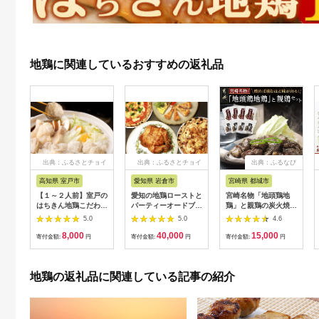
地鶏に関連しているおすすめの返礼品
出典：ふるさとチョイ
出典：ふるさとチョイ
出典：ふるなび
ス
ス
高知県 室戸市
愛知県 岩倉市
宮崎県 都城市
【１～２人前】室戸の
愛知の地鶏ローストと
宮崎名物「地頭鶏地
はちきん地鶏こだわり
パーティーオードブル
鶏」と親鶏の炭火焼セ
鍋セット
セット
ット_MJ-7806_(都城
5.0
5.0
4.6
市) 鶏ももむね炭火焼
8,000
40,000
15,000
(じとっこ/親鳥) 各
寄付金額:
円
寄付金額:
円
寄付金額:
円
100g×4P 合計8パッ
ク 冷凍 湯煎 手軽 宮
崎定番 晩酌 おつまみ
地鶏の返礼品に関連している記事の紹介
鶏肉 おかず