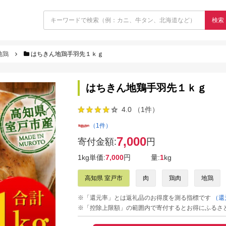
検索
地鶏
はちきん地鶏手羽先１ｋｇ
はちきん地鶏手羽先１ｋｇ
4.0 （1件）
（1件）
7,000
寄付金額:
円
1kg単価:
7,000
円
量:
1
kg
高知県 室戸市
肉
鶏肉
地鶏
※「還元率」とは返礼品のお得度を測る指標です
（還
※「控除上限額」の範囲内で寄付するとお得にふるさ