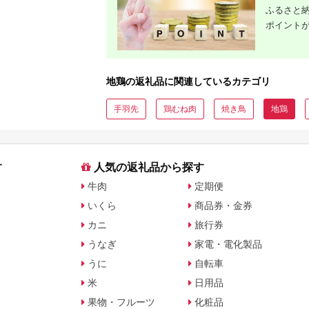
ふるさと納
ポイント
地鶏の返礼品に関連しているカテゴリ
手羽先
鶏むね肉
焼き鳥
地鶏
す
人気の返礼品から探す
牛肉
定期便
いくら
商品券・金券
カニ
旅行券
うなぎ
家電・電化製品
うに
自転車
米
日用品
果物・フルーツ
化粧品