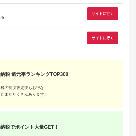
サイトに行く
える
サイトに行く
るさと納
ランキン
部位別に
納税 還元率ランキングTOP300
納税の制度改定後もお得な
まだまだたくさんあります！
納税でポイント大量GET！