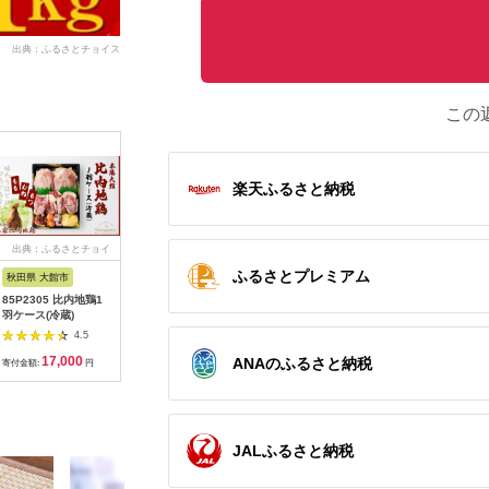
出典：ふるさとチョイス
この
楽天ふるさと納税
出典：ふるさとチョイ
出典：ふるなび
出典：ふるさとチョイ
出典：ふ
ス
ス
ふるさとプレミアム
秋田県 大館市
宮崎県 都城市
岐阜県 飛騨市
佐賀県 江
85P2305 比内地鶏1
「宮崎山地鶏 」炭火
ひだ地鶏手羽元2kg
【地鶏・
羽ケース(冷蔵)
焼 100g×5袋_MJ-
国産 地鶏 国産地鶏 骨
ンテスト
7809_(都城市) 地鶏
付き からあげ用 生 唐
りたどり 
4.5
4.0
成熟 歯ごたえ やみつ
揚げ 鶏肉 手羽 お肉
3.6kg ( 3
17,000
15,000
10,000
2
ANAのふるさと納税
き 瞬間冷凍
【八丁屋】 
寄付金額:
円
寄付金額:
円
寄付金額:
円
寄付金額:
JALふるさと納税