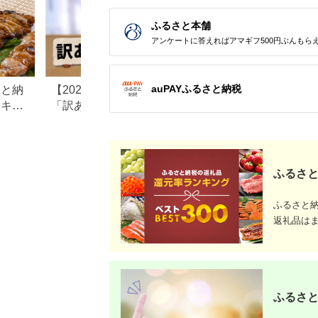
ふるさと本舗
アンケートに答えればアマギフ500円ぶんもら
auPAYふるさと納税
さと納
【2026年】ふるさと納税
【2026年最新】ふ
ンキン
「訳あり品」がお得！海
税の鶏肉おすすめ
産地
鮮・お肉・スイーツ返礼品
グ｜コスパ・量・
特集
厳選
ふるさと
ふるさと
返礼品は
ふるさと