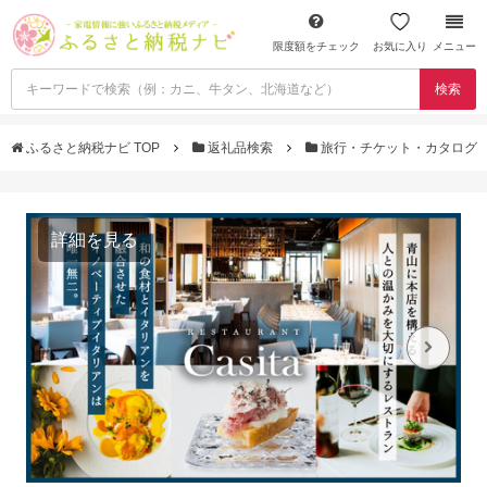
限度額をチェック
お気に入り
メニュー
検索
ふるさと納税ナビ TOP
返礼品検索
旅行・チケット・カタログ
詳細を見る