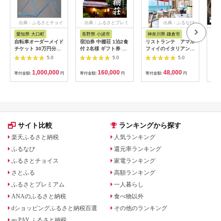
出典：ふるさとチョイ
出典：ふるさとプレミ
出典：ふるなび
ス
アム
愛知県 大口町
長野県 小諸市
神奈川県 鎌倉市
京
自転車オーダーメイド
宿泊券 中棚荘 1泊2食
リストランテ アマル
専門
チケット 30万円分
付 2名様 ギフト券 チ
フィイのイタリアンデ
菜と
【1360365】
ケット 券 宿泊 旅行
ィナーコースA ペア
池】
5.0
5.0
5.0
温泉 食事
券
鳥コ
064
1,000,000
160,000
48,000
寄付金額:
円
寄付金額:
円
寄付金額:
円
寄付
サイト比較
ランキングから探す
楽天ふるさと納税
人気ランキング
ふるなび
還元率ランキング
ふるさとチョイス
家電ランキング
さとふる
高額ランキング
ふるさとプレミアム
一人暮らし
ANAのふるさと納税
食べ物以外
dショッピングふるさと納税百選
その他のランキング
au PAY ふるさと納税