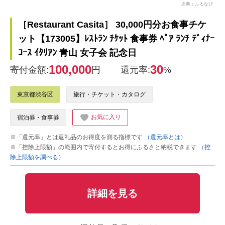
出典：ふるなび
［Restaurant Casita］ 30,000円分お食事チケ
ット【173005】ﾚｽﾄﾗﾝ ﾁｹｯﾄ 食事券 ﾍﾟｱ ﾗﾝﾁ ﾃﾞｨﾅｰ
ｺｰｽ ｲﾀﾘｱﾝ 青山 女子会 記念日
100,000
30
寄付金額:
円
還元率:
%
東京都渋谷区
旅行・チケット・カタログ
お気に入り
宿泊券・食事券
※「還元率」とは返礼品のお得度を測る指標です
（還元率とは）
※「控除上限額」の範囲内で寄付するとお得にふるさと納税できます
（控
除上限額を調べる）
詳細を見る