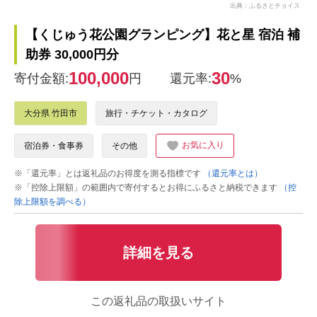
出典：ふるさとチョイス
【くじゅう花公園グランピング】花と星 宿泊 補
助券 30,000円分
100,000
30
寄付金額:
円
還元率:
%
大分県 竹田市
旅行・チケット・カタログ
お気に入り
宿泊券・食事券
その他
※「還元率」とは返礼品のお得度を測る指標です
（還元率とは）
※「控除上限額」の範囲内で寄付するとお得にふるさと納税できます
（控
除上限額を調べる）
詳細を見る
この返礼品の取扱いサイト