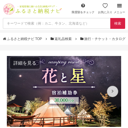
限度額をチェック
お気に入り
メニュー
検索
ふるさと納税ナビ TOP
返礼品検索
旅行・チケット・カタログ
詳細を見る