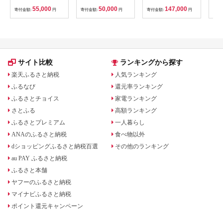
サウナ グランピング
55,000
50,000
147,000
寄付金額:
円
寄付金額:
円
寄付金額:
円
寄付
キャンプ スパ ドッグ
ラン F21T-098
サイト比較
ランキングから探す
楽天ふるさと納税
人気ランキング
ふるなび
還元率ランキング
ふるさとチョイス
家電ランキング
さとふる
高額ランキング
ふるさとプレミアム
一人暮らし
ANAのふるさと納税
食べ物以外
dショッピングふるさと納税百選
その他のランキング
au PAY ふるさと納税
ふるさと本舗
ヤフーのふるさと納税
マイナビふるさと納税
ポイント還元キャンペーン