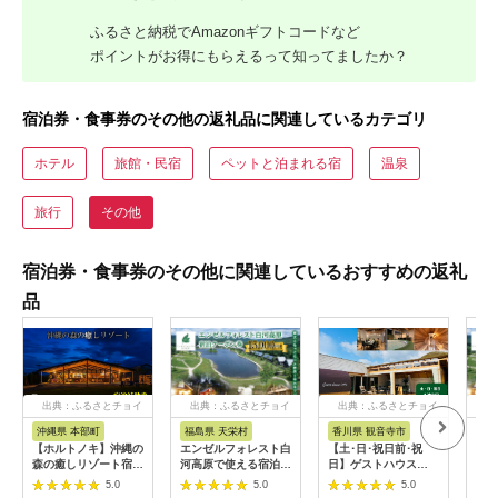
ふるさと納税でAmazonギフトコードなど
ポイントがお得にもらえるって知ってましたか？
宿泊券・食事券のその他の返礼品に関連しているカテゴリ
ホテル
旅館・民宿
ペットと泊まれる宿
温泉
旅行
その他
宿泊券・食事券のその他に関連しているおすすめの返礼
品
出典：ふるさとチョイ
出典：ふるさとチョイ
出典：ふるさとチョイ
出
ス
ス
ス
沖縄県 本部町
福島県 天栄村
香川県 観音寺市
福
【ホルトノキ】沖縄の
エンゼルフォレスト白
【土･日･祝日前･祝
エン
森の癒しリゾート宿泊
河高原で使える宿泊ク
日】ゲストハウス
河高
補助券（１万５千円
ーポン券（15000円相
ONE宿泊券 3名様1
ーポ
5.0
5.0
5.0
分：５千円券３枚）
当） ペット コテージ
泊
相当）