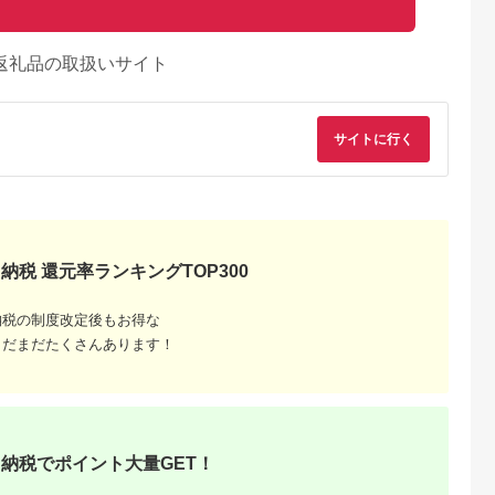
返礼品の取扱いサイト
サイトに行く
納税 還元率ランキングTOP300
納税の制度改定後もお得な
まだまだたくさんあります！
るさとチョイ
出典：ふるさとチョイ
出典：ふるさとプレミ
出典：ふるさとプレ
ス
ス
アム
ア
城市
群馬県 長野原町
秋田県 にかほ市
岡山県 玉野市
付】ゴルフク
北軽井沢・八ッ場ダム
全日 さんねむ温泉 ペ
瀬戸内 温泉 たまの湯
補助券
周辺ほか町内各所で利
ア宿泊券[2名:1泊朝食
入館優待券 10枚 セ
_GI-
用可能な長野原町ふる
付・スタンダードツイ
ト 利用券 チケット
5.0
5.0
5.0
5.0
都城市) ゴルフ
さと感謝券（3,000円
ン] 旅行券 チケット
,000,000
10,000
51,000
49,000
ブ ダンロ
分）
円
寄付金額:
円
寄付金額:
円
寄付金額:
円
納税でポイント大量GET！
シオ スリク
ーブランド