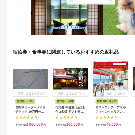
宿泊券・食事券に関連しているおすすめの返礼品
出典：ふるさとチョイ
出典：ふるさとプレミ
出典：ふるなび
ス
アム
愛知県 大口町
長野県 小諸市
神奈川県 鎌倉市
自転車オーダーメイド
宿泊券 中棚荘 1泊2食
リストランテ アマル
チケット 30万円分
付 2名様 ギフト券 チ
フィイのイタリアンデ
【1360365】
ケット 券 宿泊 旅行
ィナーコースA ペア
5.0
5.0
5.0
温泉 食事
券
1,000,000
160,000
48,000
寄付金額:
円
寄付金額:
円
寄付金額:
円