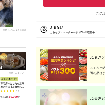
この
ふるなび
出典：JALふるさと納税
ふるなびマネーチャージで5%即増量中！
ふるさと
ふるさと
返礼品は
出典：ふるなび
出典：ふるなび
出典：ふるなび
出典：ふ
京都 府木津川市
長崎県
埼玉県 飯能市
宮崎県 都
専門店のとり肉を京野
界 雲仙 ふるさと納
【BlueTarp】ランチ
【先行受
菜と共に【京都烏丸御
税宿泊ギフト券
お食事券(ペア) チケッ
ラブ購入
池】で味わう2名様焼
（15,000円）【星野
ト HNNC001
300,000円
5.0
5.0
5.0
鳥コースお食事券
リゾート】
C701_(
60,000
50,000
14,000
1
064-15
ゴルフクラ
寄付金額:
円
寄付金額:
円
寄付金額:
円
寄付金額:
ふるさと
ップ ゼク
ソン クリ