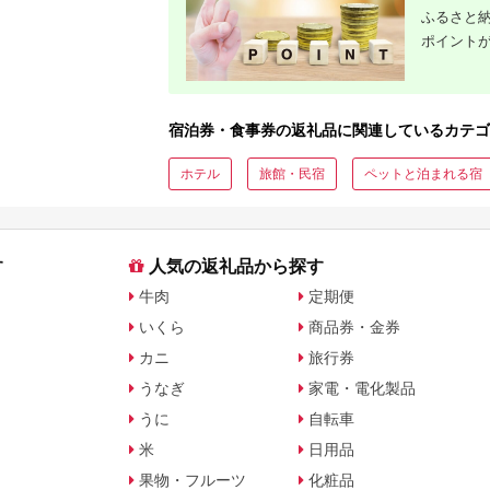
チケット 
ふるさと納
アイアン 
フェアウ
ポイント
ハイブリッ
ジ 最新モ
宿泊券・食事券の返礼品に関連しているカテゴ
ホテル
旅館・民宿
ペットと泊まれる宿
す
人気の返礼品から探す
牛肉
定期便
いくら
商品券・金券
カニ
旅行券
うなぎ
家電・電化製品
うに
自転車
米
日用品
果物・フルーツ
化粧品