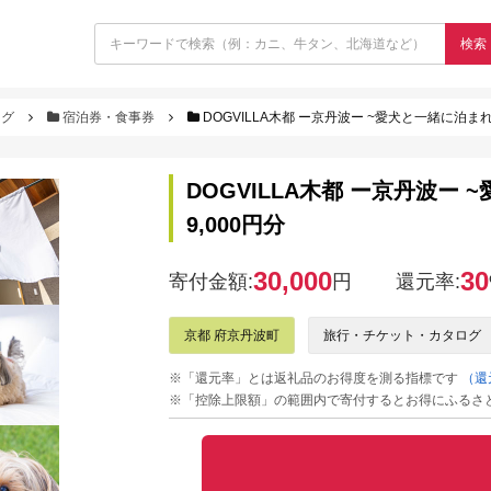
検索
ログ
宿泊券・食事券
DOGVILLA木都 ー京丹波ー ~愛犬と一緒に泊まれ
DOGVILLA木都 ー京丹波
9,000円分
30,000
30
寄付金額:
円
還元率:
京都 府京丹波町
旅行・チケット・カタログ
※「還元率」とは返礼品のお得度を測る指標です
（還
※「控除上限額」の範囲内で寄付するとお得にふるさ