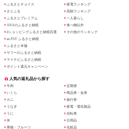
ふるさとチョイス
家電ランキング
さとふる
高額ランキング
ふるさとプレミアム
一人暮らし
ANAのふるさと納税
食べ物以外
dショッピングふるさと納税百選
その他のランキング
au PAY ふるさと納税
ふるさと本舗
ヤフーのふるさと納税
マイナビふるさと納税
ポイント還元キャンペーン
人気の返礼品から探す
牛肉
定期便
いくら
商品券・金券
カニ
旅行券
うなぎ
家電・電化製品
うに
自転車
米
日用品
果物・フルーツ
化粧品