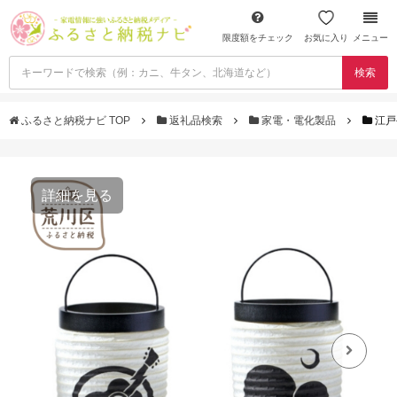
限度額をチェック
お気に入り
メニュー
検索
ふるさと納税ナビ TOP
返礼品検索
家電・電化製品
江戸
詳細を見る