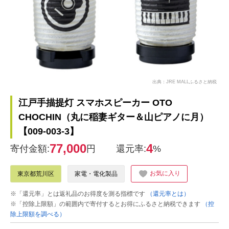
出典：JRE MALLふるさと納税
江戸手描提灯 スマホスピーカー OTO
CHOCHIN（丸に稲妻ギター＆山ピアノに月）
【009-003-3】
77,000
4
寄付金額:
円
還元率:
%
お気に入り
東京都荒川区
家電・電化製品
※「還元率」とは返礼品のお得度を測る指標です
（還元率とは）
※「控除上限額」の範囲内で寄付するとお得にふるさと納税できます
（控
除上限額を調べる）