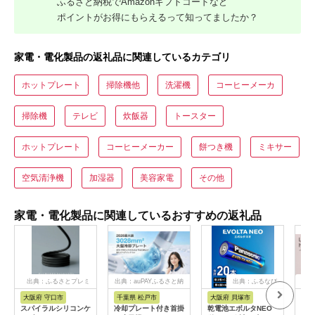
ふるさと納税でAmazonギフトコードなど
ポイントがお得にもらえるって知ってましたか？
家電・電化製品の返礼品に関連しているカテゴリ
ホットプレート
掃除機他
洗濯機
コーヒーメーカ
掃除機
テレビ
炊飯器
トースター
ホットプレート
コーヒーメーカー
餅つき機
ミキサー
空気清浄機
加湿器
美容家電
その他
家電・電化製品に関連しているおすすめの返礼品
出典：ふるさとプレミ
出典：auPAYふるさと納
出典：ふるなび
出
アム
税
大阪府 守口市
千葉県 松戸市
大阪府 貝塚市
茨
市
スパイラルシリコンケ
冷却プレート付き首掛
乾電池エボルタNEO
LI