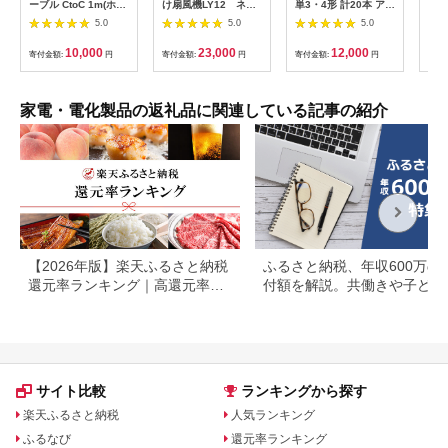
ーブル CtoC 1m(ホワ
け扇風機LY12 ネイ
単3・4形 計20本 アル
プス
イト) [2558]
ビー
カリ乾電池 パナソニ
5.0
5.0
5.0
ヘア
ック
リラ
10,000
23,000
12,000
寄付金額:
円
寄付金額:
円
寄付金額:
円
サー
寄付
ー 頭
家電・電化製品の返礼品に関連している記事の紹介
【2026年版】楽天ふるさと納税
ふるさと納税、年収600万の
還元率ランキング｜高還元率返
付額を解説。共働きや子ども
礼品をジャンル別に比較
いる場合も
サイト比較
ランキングから探す
楽天ふるさと納税
人気ランキング
ふるなび
還元率ランキング