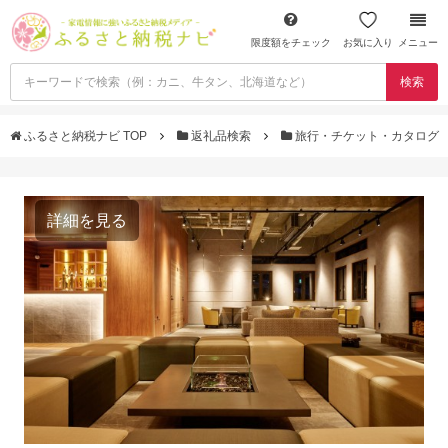
限度額をチェック
お気に入り
メニュー
検索
ふるさと納税ナビ TOP
返礼品検索
旅行・チケット・カタログ
詳細を見る