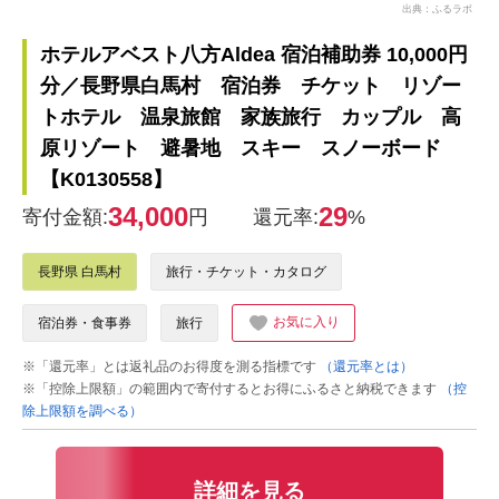
出典：ふるラボ
ホテルアベスト八方Aldea 宿泊補助券 10,000円
分／長野県白馬村 宿泊券 チケット リゾー
トホテル 温泉旅館 家族旅行 カップル 高
原リゾート 避暑地 スキー スノーボード
【K0130558】
34,000
29
寄付金額:
円
還元率:
%
長野県 白馬村
旅行・チケット・カタログ
お気に入り
宿泊券・食事券
旅行
※「還元率」とは返礼品のお得度を測る指標です
（還元率とは）
※「控除上限額」の範囲内で寄付するとお得にふるさと納税できます
（控
除上限額を調べる）
詳細を見る