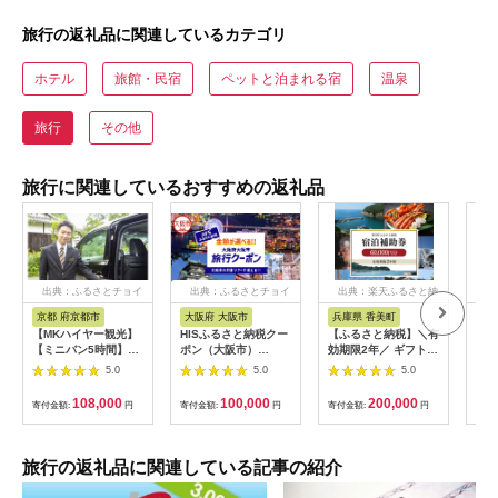
旅行の返礼品に関連しているカテゴリ
ホテル
旅館・民宿
ペットと泊まれる宿
温泉
旅行
その他
旅行に関連しているおすすめの返礼品
出典：ふるさとチョイ
出典：ふるさとチョイ
出典：楽天ふるさと納
出
ス
ス
税
京都 府京都市
大阪府 大阪市
兵庫県 香美町
栃
【MKハイヤー観光】
HISふるさと納税クー
【ふるさと納税】＼有
【ふ
【ミニバン5時間】ド
ポン（大阪市）
効期限2年／ ギフトに
り日
ライバーとめぐるとっ
30,000円分_OS039-
も使える 宿泊補助券
1万
5.0
5.0
5.0
ておきの京都観光（3
0001-07
60,000円分 宿泊助成
券 
／21-6／20・10／1-
券 宿泊券 旅 トラベル
券 
108,000
100,000
200,000
寄付金額:
円
寄付金額:
円
寄付金額:
円
寄付
11／30）
旅行券 兵庫県 香美町
館 
カニ 温泉 海 観光 旅
ャー
行 関西 ホテル 旅館
チケ
宿 体験 ギフト クーポ
[029
旅行の返礼品に関連している記事の紹介
ン 宿泊 お泊り 国内旅
行 但馬牛 旅館 温泉宿