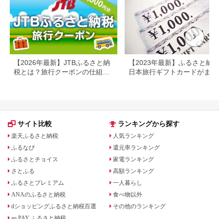
プレゼント 贈答 母の
日 25-09
【2026年最新】JTBふるさと納
【2023年最新】ふるさと納
税とは？旅行クーポンの仕組
日本旅行ギフトカードがまだ
み・使い方をわかりやすく解説
らえる⁉
サイト比較
ランキングから探す
楽天ふるさと納税
人気ランキング
ふるなび
還元率ランキング
ふるさとチョイス
家電ランキング
さとふる
高額ランキング
ふるさとプレミアム
一人暮らし
ANAのふるさと納税
食べ物以外
dショッピングふるさと納税百選
その他のランキング
au PAY ふるさと納税