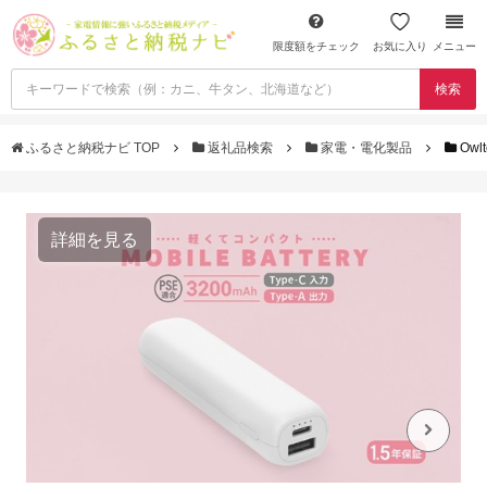
限度額をチェック
お気に入り
メニュー
検索
ふるさと納税ナビ TOP
返礼品検索
家電・電化製品
Ow
詳細を見る