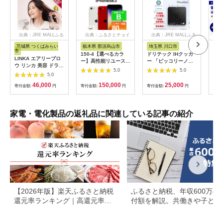
出典：JRE MALLふる
出典：ふるさとチョイ
出典：JRE MALLふる
さと納税
ス
さと納税
茨城県 つくばみらい
栃木県 那須烏山市
埼玉県 川口市
広
市
150-4【選べるカラ
ドリテック IHクッカ
工具
LINKA エアリーブロ
ー】高性能リユース
ー 「ピッコリーノ」
だこ
ウ リンカ 美容 ドライ
スマホ Apple
ブラック DI-
200
5.0
5.0
ヤー ヘアケア 髪 エス
5.0
iPhoneSE 3 128GB
217BK【1642626】
具
テ ギフト ラッピング
SIMロック解除済 本
46,000
150,000
25,000
贈呈品 プレゼント 母
寄付金額:
円
寄付金額:
円
寄付金額:
円
寄付
体のみ ｜ 中古 再生品
の日 母の日準備 母の
本体 端末
日ギフト [EV08-NT]
家電・電化製品の返礼品に関連している記事の紹介
【2026年版】楽天ふるさと納税
ふるさと納税、年収600万の
還元率ランキング｜高還元率返
付額を解説。共働きや子ども
礼品をジャンル別に比較
いる場合も