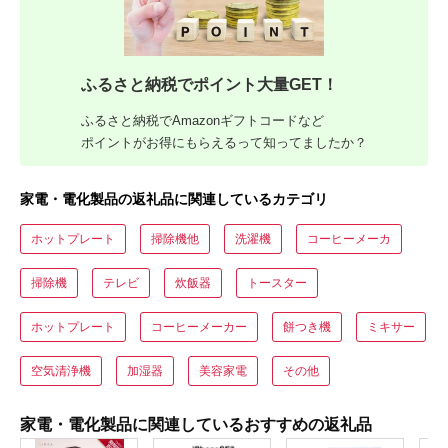
ふるさと納税でポイント大量GET！
ふるさと納税でAmazonギフトコードなど
ポイントがお得にもらえるって知ってましたか？
家電・電化製品の返礼品に関連しているカテゴリ
ホットプレート
掃除機他
洗濯機
コーヒーメーカ
掃除機
テレビ
炊飯器
トースター
ホットプレート
コーヒーメーカー
餅つき機
ミキサー
空気清浄機
加湿器
美容家電
その他
家電・電化製品に関連しているおすすめの返礼品