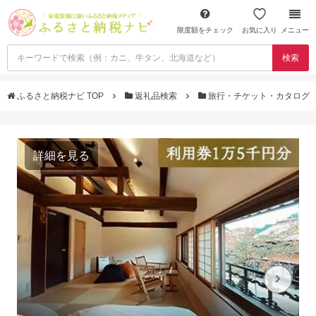
限度額をチェック
お気に入り
メニュー
検索
ふるさと納税ナビ TOP
返礼品検索
旅行・チケット・カタログ
詳細を見る