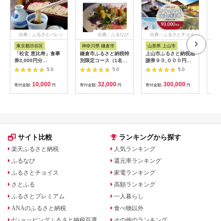
出典：ふるさとパレッ
出典：ふるなび
出典：ふるさとチョイ
出
ト
ス
東京都渋谷区
神奈川県 鎌倉市
山形県 上山市
山
「松玄 恵比寿」食事
鎌倉市ふるさと納税特
上山市ふるさと納税感
赤湯
券3,000円分
別限定コース（1名様
謝券９０,０００円
枚 (
【098004】 チケット
分）～MOKICHI
分 0023-2208
温泉
5.0
5.0
5.0
お食事券 和食 十割蕎
KAMAKURAの特別全
山形
麦 旬食材 コース料理
7品～ | 食事券 コース
10,000
32,000
300,000
寄付金額:
円
寄付金額:
円
寄付金額:
円
寄付
鍋 ランチ 会食 デート
料理 全7品 人気 おす
利用券 ギフト プレゼ
すめ 和洋折衷 記念日
ント
ディナー 送料無料 神
奈川 鎌倉 食事券 食事
券 食事券 食事券
サイト比較
ランキングから探す
楽天ふるさと納税
人気ランキング
ふるなび
還元率ランキング
ふるさとチョイス
家電ランキング
さとふる
高額ランキング
ふるさとプレミアム
一人暮らし
ANAのふるさと納税
食べ物以外
dショッピングふるさと納税百選
その他のランキング