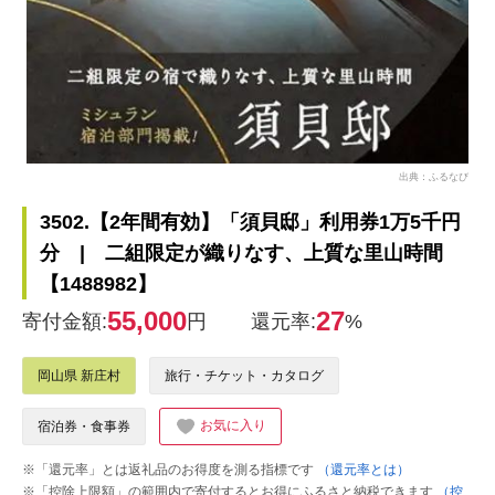
出典：ふるなび
3502.【2年間有効】「須貝邸」利用券1万5千円
分 | 二組限定が織りなす、上質な里山時間
【1488982】
55,000
27
寄付金額:
円
還元率:
%
岡山県 新庄村
旅行・チケット・カタログ
お気に入り
宿泊券・食事券
※「還元率」とは返礼品のお得度を測る指標です
（還元率とは）
※「控除上限額」の範囲内で寄付するとお得にふるさと納税できます
（控