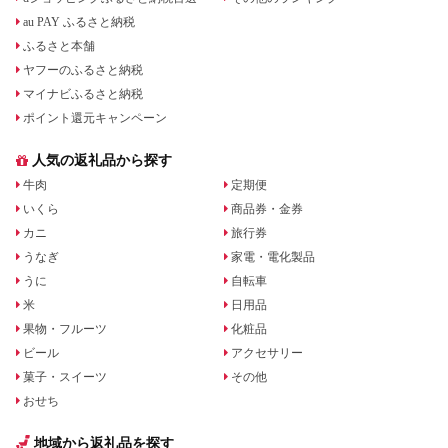
au PAY ふるさと納税
ふるさと本舗
ヤフーのふるさと納税
マイナビふるさと納税
ポイント還元キャンペーン
人気の返礼品から探す
牛肉
定期便
いくら
商品券・金券
カニ
旅行券
うなぎ
家電・電化製品
うに
自転車
米
日用品
果物・フルーツ
化粧品
ビール
アクセサリー
菓子・スイーツ
その他
おせち
地域から返礼品を探す