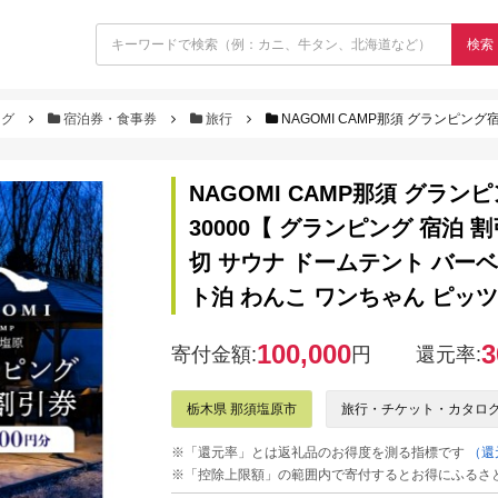
検索
ログ
宿泊券・食事券
旅行
NAGOMI CAMP那須 グランピング宿泊割引券 30,000円分 ns128-001-30000【 グ
NAGOMI CAMP那須 グランピン
30000【 グランピング 宿泊 
切 サウナ ドームテント バーベ
ト泊 わんこ ワンちゃん ピッツ
100,000
3
寄付金額:
円
還元率:
栃木県 那須塩原市
旅行・チケット・カタロ
※「還元率」とは返礼品のお得度を測る指標です
（還
※「控除上限額」の範囲内で寄付するとお得にふるさ