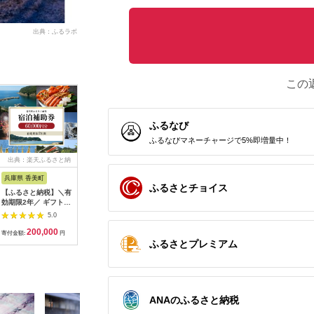
出典：ふるラボ
この
ふるなび
ふるなびマネーチャージで5%即増量中！
出典：楽天ふるさと納
出典：楽天ふるさと納
出典：ふるラボ
出典：楽
税
税
兵庫県 香美町
栃木県 日光市
三重県 多気町
静岡県 東
ふるさとチョイス
【ふるさと納税】＼有
【ふるさと納税】ぐる
宿泊券 90,000円分 コ
【ふるさ
効期限2年／ ギフトに
り日光感謝券【商品券
ンランショップ・ジャ
たらコレ
も使える 宿泊補助券
1万5千円分】｜旅行
パンが監修したはじめ
ず 満喫
5.0
5.0
5.0
60,000円分 宿泊助成
券 クーポン券 お食事
てのホテル
券 （6
200,000
50,000
300,000
2
券 宿泊券 旅 トラベル
券 旅行 観光 温泉 旅
HACIENDA VISON ハ
B001／
寄付金額:
円
寄付金額:
円
寄付金額:
円
寄付金額:
旅行券 兵庫県 香美町
館 ホテル カフェ レジ
シェンダ ヴィソン マ
豆町
ふるさとプレミアム
カニ 温泉 海 観光 旅
ャー施設 地域商品券
ナーホテル ホテルチ
行 関西 ホテル 旅館
チケット 日光市
ケット ホテル宿泊券
宿 体験 ギフト クーポ
[0292]
宿泊チケット 宿泊券
ン 宿泊 お泊り 国内旅
旅行宿泊券 観光宿泊
行 但馬牛 旅館 温泉宿
券 高級 高級宿 三重県
ANAのふるさと納税
プレゼント 贈答 母の
多気町 AI-30
日 25-09