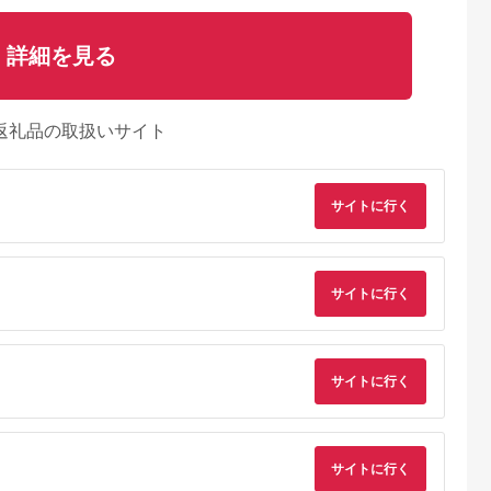
詳細を見る
返礼品の取扱いサイト
サイトに行く
天ふるさと納
出典：ふるラボ
出典：楽天ふるさと納
出典：楽天ふるさと
税
税
伊豆町
高知県 土佐清水市
沖縄県 糸満市
長野県 軽井沢町
サイトに行く
と納税】迷っ
あしずり温泉郷 共通
【ふるさと納税】【糸
【ふるさと納税】軽
！ ひがしい
宿泊クーポン券 3,000
満市】しろくまツアー
沢 星野リゾート ふる
 宿泊 補助
円分 あしずり温泉郷
で利用可能なWEB旅
さと納税宿泊ギフト
5.0
5.0
5.0
5.0
千円分）
旅行券 トラベル ペア
行クーポン(6万円分）
(300,000円分) 宿泊
0,000
10,000
200,000
1,000,000
静岡県 東伊
家族 温泉 ホテル 観光
星のや軽井沢 ホテル
円
寄付金額:
円
寄付金額:
円
寄付金額:
旅行 国内旅行 宿泊 宿
ブレストンコート
サイトに行く
泊施設 自然 旅館 高知
BEB5軽井沢 お届
県 土佐清水市
け：※ご注文からお
【R01313】
けまで1ヶ月～1ヶ月
半ほど頂戴します。
届け指定日は承れま
サイトに行く
んので予めご了承願
ます。