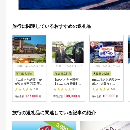
旅行に関連しているおすすめの返礼品
出典：楽天ふるさと納
出典：ふるさとチョイ
出典：ふるさとチョイ
税
ス
ス
石川県 加賀市
京都 府京都市
大阪府 大阪市
【ふるさと納税】 か
【MKハイヤー観光】
HISふるさと納税クー
がり吉祥亭 和室 平日
【ミニバン5時間】ド
ポン（大阪市）
限定 ペア宿泊券 1泊2
ライバーとめぐるとっ
30,000円分_OS039-
5.0
5.0
5.0
食付 2名 ペア 食事付
ておきの京都観光（3
0001-07
127,000
108,000
100,000
温泉 宿泊券 旅行 トラ
／21-6／20・10／1-
寄付金額:
円
寄付金額:
円
寄付金額:
円
ベル 宿泊 宿泊施設 宿
11／30）
レジャー F6P-0991
旅行の返礼品に関連している記事の紹介