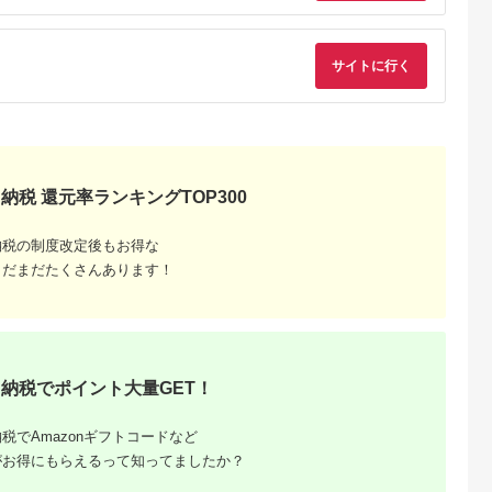
サイトに行く
るさと納
ンキング
・商品券
納税 還元率ランキングTOP300
納税の制度改定後もお得な
まだまだたくさんあります！
納税でポイント大量GET！
税でAmazonギフトコードなど
がお得にもらえるって知ってましたか？