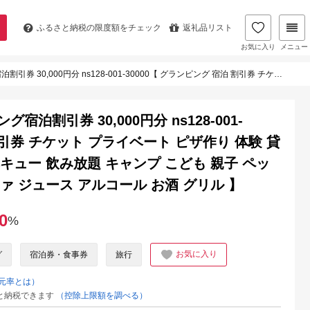
ふるさと納税の
限度額をチェック
返礼品リスト
お気に入り
メニュー
ランピング 宿泊 割引券 チケット プライベート ピザ作り 体験 貸切 サウナ ドームテント バーベキュー 飲み放題 キャンプ こども 親子 ペット泊 わんこ ワンちゃん ピッツァ ジュース アルコール お酒 グリル 】
グ宿泊割引券 30,000円分 ns128-001-
割引券 チケット プライベート ピザ作り 体験 貸
キュー 飲み放題 キャンプ こども 親子 ペッ
ァ ジュース アルコール お酒 グリル 】
0
%
お気に入り
グ
宿泊券・食事券
旅行
元率とは）
と納税できます
（控除上限額を調べる）