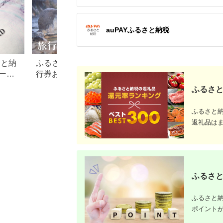
auPAYふるさと納税
さと納
ふるさと納税でもらえる旅
【2026年最新】ふ
ード
行券おすすめランキング
税 金券の返礼品ラ
【2026年最新版】還元率・
｜旅行券・食事券
ふるさと
旅行会社別で徹底比較
を比較
ふるさと
返礼品は
ふるさと
ふるさと納
ポイント