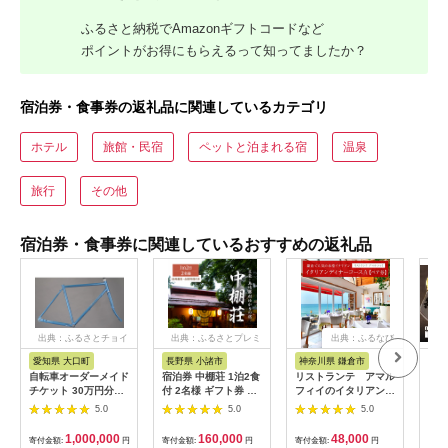
ふるさと納税でAmazonギフトコードなど
ポイントがお得にもらえるって知ってましたか？
宿泊券・食事券の返礼品に関連しているカテゴリ
ホテル
旅館・民宿
ペットと泊まれる宿
温泉
旅行
その他
宿泊券・食事券に関連しているおすすめの返礼品
出典：ふるさとチョイ
出典：ふるさとプレミ
出典：ふるなび
ス
アム
愛知県 大口町
長野県 小諸市
神奈川県 鎌倉市
京
自転車オーダーメイド
宿泊券 中棚荘 1泊2食
リストランテ アマル
専門
チケット 30万円分
付 2名様 ギフト券 チ
フィイのイタリアンデ
菜と
【1360365】
ケット 券 宿泊 旅行
ィナーコースA ペア
池】
5.0
5.0
5.0
温泉 食事
券
鳥コ
064
1,000,000
160,000
48,000
寄付金額:
円
寄付金額:
円
寄付金額:
円
寄付