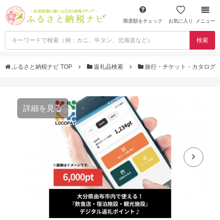
限度額をチェック
お気に入り
メニュー
検索
ふるさと納税ナビ TOP
返礼品検索
旅行・チケット・カタログ
詳細を見る