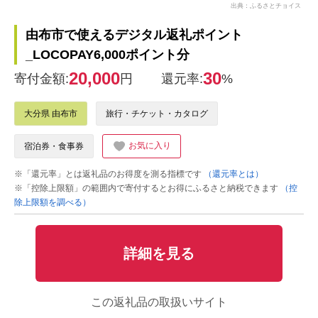
出典：ふるさとチョイス
由布市で使えるデジタル返礼ポイント
_LOCOPAY6,000ポイント分
20,000
30
寄付金額:
円
還元率:
%
大分県 由布市
旅行・チケット・カタログ
お気に入り
宿泊券・食事券
※「還元率」とは返礼品のお得度を測る指標です
（還元率とは）
※「控除上限額」の範囲内で寄付するとお得にふるさと納税できます
（控
除上限額を調べる）
詳細を見る
この返礼品の取扱いサイト