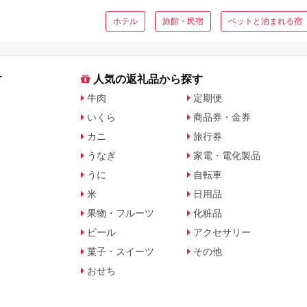
ホテル
旅館・民宿
ペットと泊まれる宿
す
人気の返礼品から探す
牛肉
定期便
いくら
商品券・金券
カニ
旅行券
うなぎ
家電・電化製品
うに
自転車
米
日用品
果物・フルーツ
化粧品
ビール
アクセサリー
菓子・スイーツ
その他
おせち