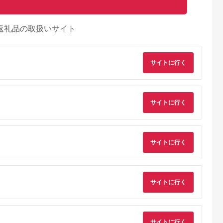
返礼品の取扱いサイト
サイトに行く
サイトに行く
サイトに行く
るさとチョイ
出典：ふるさとチョイ
出典：ふるさとチョイ
出典：ふるさとチョ
ス
ス
ス
サイトに行く
津市
福島県 天栄村
山梨県 富士河口湖町
三重県 紀北町
E KANAYA
エンゼルフォレスト白
【PICA富士西湖／
Log&sauna jyouno-
の新鮮食材を
河高原で使える宿泊ク
PICA Fujiyama（共
hama《宿泊割引券
1泊2食付ペア
ーポン券（9,000円相
通）】30,000円宿泊
15,000円分》1日2組
4.5
4.5
3.0
平日限定）
当） F21T-096
補助券
限定 プライベートサ
93,000
30,000
100,000
50,000
チケット おす
ウナ付きログハウス
サイトに行く
円
寄付金額:
円
寄付金額:
円
寄付金額:
円