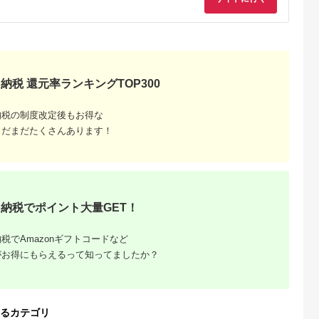
2食 ペア 2人
三重紀北町 【LS02
ージ 旅行 観
 バーベキュー
あわび ステ
地消 オーシ
 コテージ
 家族 ファミ
プル ペット
納税 還元率ランキングTOP300
ラン 猫 海
 上質 千葉県
谷 房総
納税の制度改定後もお得な
まだまだたくさんあります！
納税でポイント大量GET！
税でAmazonギフトコードなど
がお得にもらえるって知ってましたか？
るカテゴリ