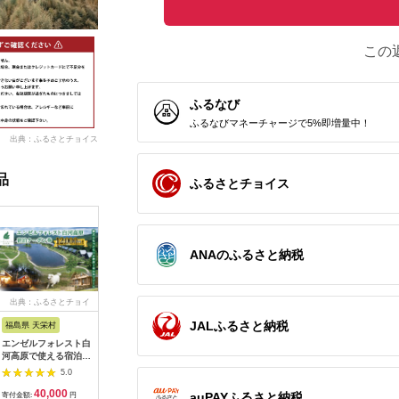
この
ふるなび
ふるなびマネーチャージで5%即増量中！
出典：ふるさとチョイス
品
ふるさとチョイス
ANAのふるさと納税
出典：ふるさとチョイ
出典：ふるさとチョイ
出典：ふるさとチョイ
出典：ふ
ス
ス
ス
JALふるさと納税
福島県 天栄村
兵庫県 淡路市
山梨県 北杜市
千葉県 富
エンゼルフォレスト白
Glamping Resort
八ヶ岳高原リゾート
BAYSID
河高原で使える宿泊ク
Awaji＜オーシャンテ
施設利用券15,000
地産地消
ーポン券（12,000円
ラス＞素泊まりプラン
円 コテージ リゾー
BBQで♪
5.0
5.0
4.8
相当） F21T-097
宿泊券
ト 施設 利用券
宿泊券（
40,000
234,000
50,000
1
15,000円分 チケット
宿泊 券 
auPAYふるさと納税
寄付金額:
円
寄付金額:
円
寄付金額:
円
寄付金額: