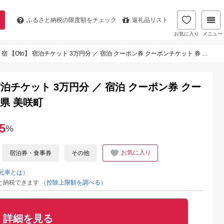
ふるさと納税の
限度額をチェック
返礼品リスト
お気に入り
メニュー
【Oto】 宿泊チケット 3万円分 ／ 宿泊 クーポン券 クーポンチケット 券 チケット 岡山県 美咲町
宿泊チケット 3万円分 ／ 宿泊 クーポン券 クー
県 美咲町
5
%
お気に入り
宿泊券・食事券
その他
元率とは）
と納税できます
（控除上限額を調べる）
詳細を見る