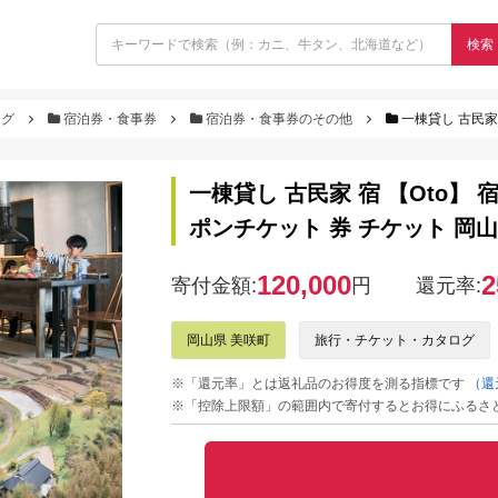
検索
ログ
宿泊券・食事券
宿泊券・食事券のその他
一棟貸し 古民家 宿 
一棟貸し 古民家 宿 【Oto】 
ポンチケット 券 チケット 岡山
120,000
2
寄付金額:
円
還元率:
岡山県 美咲町
旅行・チケット・カタログ
※「還元率」とは返礼品のお得度を測る指標です
（還
※「控除上限額」の範囲内で寄付するとお得にふるさ