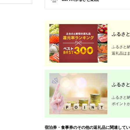
八ヶ岳 北杜市 宿泊 体
すめ 1泊 
験
平日 コテ
光 BBQ
伊勢海老 
ーキ 地産
ャンビュー
旅行 観光
リー カッ
ふるさと
犬 ドッグ
夕陽 夕日
富津市 金
ふるさと
返礼品は
ふるさと
ふるさと納
ポイント
宿泊券・食事券のその他の返礼品に関連してい