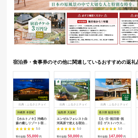
宿泊券・食事券のその他に関連しているおすすめの返礼
出典：ふるさとチョイ
出典：ふるさとチョイ
出典：ふるさとチョイ
ス
ス
ス
沖縄県 本部町
福島県 天栄村
香川県 観音寺市
【ホルトノキ】沖縄の
エンゼルフォレスト白
【土･日･祝日前･祝
森の癒しリゾート宿泊
河高原で使える宿泊ク
日】ゲストハウス
補助券（１万５千円
ーポン券（15000円相
ONE宿泊券 3名様1
5.0
5.0
5.0
分：５千円券３枚）
当） ペット コテージ
泊
55,000
50,000
147,000
サウナ グランピング
寄付金額:
円
寄付金額:
円
寄付金額:
円