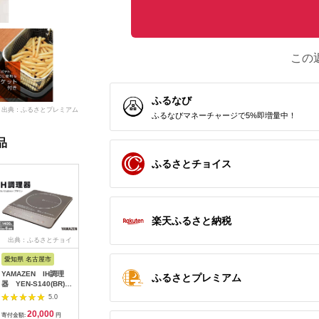
この
ふるなび
出典：ふるさとプレミアム
ふるなびマネーチャージで5%即増量中！
品
ふるさとチョイス
楽天ふるさと納税
出典：ふるさとチョイ
出典：ふるなび
出典：ふるさとチョイ
出典：ふ
ス
ス
愛知県 名古屋市
大阪府 大東市
宮城県 角田市
宮城県 角
YAMAZEN IH調理
象印 オーブンレンジ
ジャーポット 3.0L
IH 2口I
ふるさとプレミアム
器 YEN-S140(BR)/
「EVERINO」
メカ式 IMHD-230-
ド付き IH
山善 IH調理器 キッチ
ESKA18-WM ペール
B ブラック
B
5.0
5.0
5.0
ン家電 家電 料理 鍋
ホワイト // 家電 電化
20,000
170,000
27,000
5
おしゃれ 新生活 一人
製品 電子レンジ レン
寄付金額:
円
寄付金額:
円
寄付金額:
円
寄付金額: