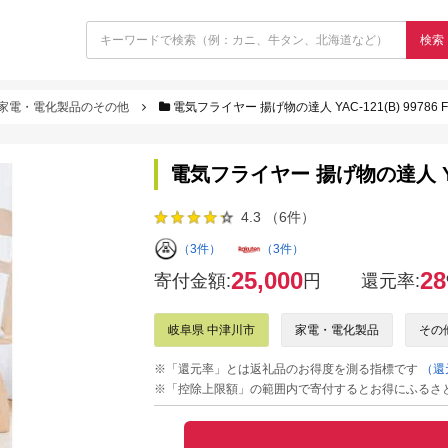
検索
家電・電化製品のその他
電気フライヤー 揚げ物の達人 YAC-121(B) 99786 F4
電気フライヤー 揚げ物の達人 YAC-1
4.3 （6件）
（3件）
（3件）
25,000
28
寄付金額:
円
還元率:
岐阜県 中津川市
家電・電化製品
その
※「還元率」とは返礼品のお得度を測る指標です
（還
※「控除上限額」の範囲内で寄付するとお得にふるさ