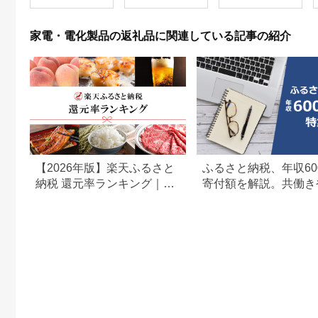
イッシュホワイト】大
F4N-0707
阪府門真市 家電 電化
製品 キッチン家電 生
家電・電化製品の返礼品に関連している記事の紹介
活家電 新生活 新生活
応援
【2026年版】楽天ふるさと
ふるさと納税、年収60
納税 還元率ランキング｜高
寄付額を解説。共働き
還元率返礼品をジャンル別
どもがいる場合も
に比較