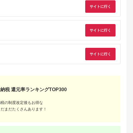
げる 焼く 蒸す 温め直
かし器 湯沸し器 電気
し 冷凍食品 デザート
ポット ポット ぽっと
サイトに行く
コンパクト アイリス
保温 湯沸かし
オーヤマ
zojirushi キッチン家
電 生活家電 家電 省
ネ 人気 おすすめ 送
無料 大東市
サイトに行く
サイトに行く
でこだわ
すすめラ
納税 還元率ランキングTOP300
納税の制度改定後もお得な
まだまだたくさんあります！