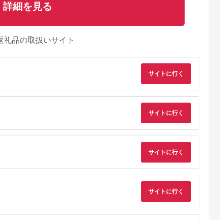
詳細を見る
返礼品の取扱いサイト
サイトに行く
サイトに行く
サイトに行く
るさとチョイ
出典：ふるさとプレミ
出典：ふるさとチョイ
出典：楽天ふるさと
ス
アム
ス
田市
宮城県 大河原町
埼玉県 深谷市
大阪府 大東市
Hコンロスタン
過熱水蒸気エア フラ
三菱ブレッドオーブ
【ふるさと納税】象
サイトに行く
K-WT41S-
イヤー FV-M30A-Ｃ
ン ＜カラー：レトロ
VE電気まほうびん 
アイボリー 電気フラ
ブラウン＞
優湯生 」 CVGD30-
5.0
5.0
5.0
5.0
イヤー 家庭用 スチー
【11218-0489】
BM ソフトブラック |
2,000
35,000
113,000
53,000
ム ヘルシー 揚げ物 揚
湯沸かしポット 湯沸
円
寄付金額:
円
寄付金額:
円
寄付金額:
円