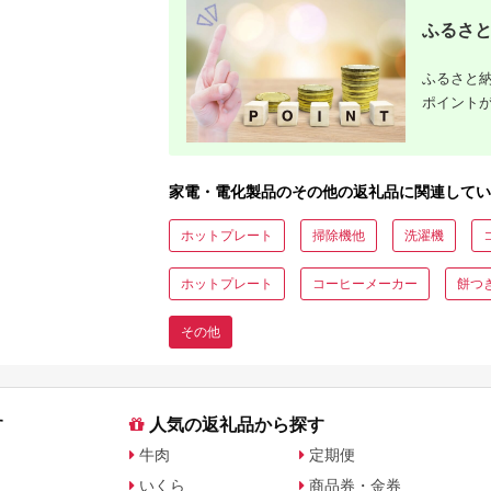
ふるさと
ふるさと納
ポイント
家電・電化製品のその他の返礼品に関連してい
ホットプレート
掃除機他
洗濯機
ホットプレート
コーヒーメーカー
餅つ
その他
す
人気の返礼品から探す
牛肉
定期便
いくら
商品券・金券