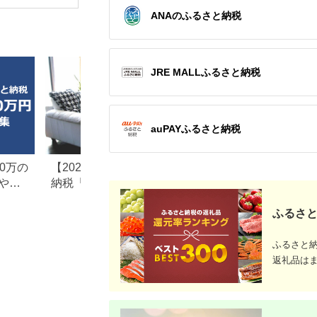
暮らし ギフト プレゼ
ジ オーブンレンジ オ
ANAのふるさと納税
ント 贈り物 人気 おす
ーブン 調理家電 キッ
すめ
チン家電 オーブンレ
ンジ 時短家電 ワイド
オーブンレンジ グリ
ルオーブンレンジ 象
印家電 象印電化製品
JRE MALLふるさと納税
auPAYふるさと納税
0万の
【2026年最新版】ふるさと
楽天ふるさと納税
や子
納税「食べ物以外」返礼品
りの家電探し。お
の還元率ランキング！
ンキングまとめ
ふるさと
ふるさと
返礼品は