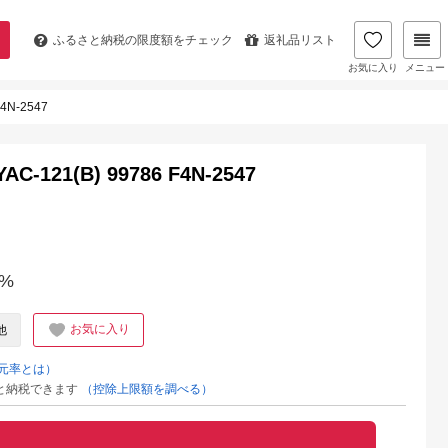
ふるさと納税の
限度額をチェック
返礼品リスト
お気に入り
メニュー
N-2547
21(B) 99786 F4N-2547
%
お気に入り
他
元率とは）
と納税できます
（控除上限額を調べる）