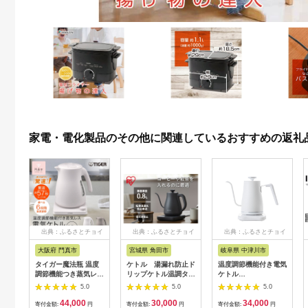
家電・電化製品のその他に関連しているおすすめの返礼
出典：ふるさとチョイ
出典：ふるさとチョイ
出典：ふるさとチョイ
ス
ス
ス
大阪府 門真市
宮城県 角田市
岐阜県 中津川市
タイガー魔法瓶 温度
ケトル 湯漏れ防止ド
温度調節機能付き電気
調節機能つき蒸気レス
リップケトル温調タイ
ケトル
電気ケトル 1.2L PTV-
プ IKE-C800T-H
（1200W/0.8L）
5.0
5.0
5.0
A120【HC チェスナ
EGL-C1281【ホワイ
44,000
30,000
34,000
ッツグレー、WG グレ
トシルバー】77685
寄付金額:
円
寄付金額:
円
寄付金額:
円