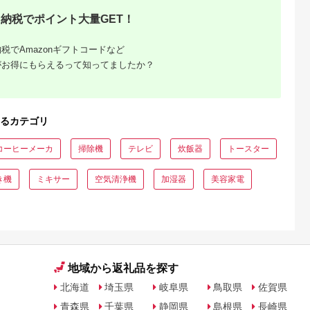
納税でポイント大量GET！
税でAmazonギフトコードなど
がお得にもらえるって知ってましたか？
るカテゴリ
コーヒーメーカ
掃除機
テレビ
炊飯器
トースター
き機
ミキサー
空気清浄機
加湿器
美容家電
地域から返礼品を探す
北海道
埼玉県
岐阜県
鳥取県
佐賀県
青森県
千葉県
静岡県
島根県
長崎県