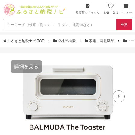
限度額をチェック
お気に入り
メニュー
検索
ふるさと納税ナビ TOP
返礼品検索
家電・電化製品
トー
詳細を見る