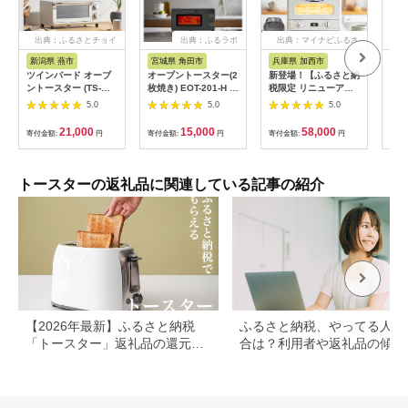
出典：ふるさとチョイ
出典：ふるラボ
出典：マイナビふるさ
ス
と納税
新潟県 燕市
宮城県 角田市
兵庫県 加西市
宮
ツインバード オーブ
オーブントースター(2
新登場！【ふるさと納
オー
ントースター (TS-
枚焼き) EOT-201-H ウ
税限定 リニューアル
枚焼き
D038W)
ォームグレー
モデル】アラジン 4枚
イボ
5.0
5.0
5.0
ホワイト 白 グラファ
イトグリル＆トースタ
21,000
15,000
58,000
寄付金額:
円
寄付金額:
円
寄付金額:
円
寄付
ー 4枚焼き グリル ア
ラジントースター ト
ースター4枚焼き トー
スター調理家電 家電
トースターの返礼品に関連している記事の紹介
AGT-G13FJ
【2026年最新】ふるさと納税
ふるさと納税、やってる人の
「トースター」返礼品の還元率
合は？利用者や返礼品の傾向
ランキング！バルミューダやア
とめ
ラジンも