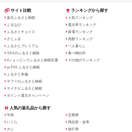
サイト比較
ランキングから探す
楽天ふるさと納税
人気ランキング
ふるなび
還元率ランキング
ふるさとチョイス
家電ランキング
さとふる
高額ランキング
ふるさとプレミアム
一人暮らし
ANAのふるさと納税
食べ物以外
dショッピングふるさと納税百選
その他のランキング
au PAY ふるさと納税
ふるさと本舗
ヤフーのふるさと納税
マイナビふるさと納税
ポイント還元キャンペーン
人気の返礼品から探す
牛肉
定期便
いくら
商品券・金券
カニ
旅行券