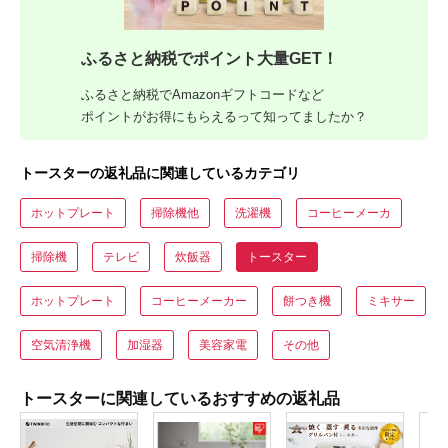
ふるさと納税でポイント大量GET！
ふるさと納税でAmazonギフトコードなど
ポイントがお得にもらえるって知ってましたか？
トースターの返礼品に関連しているカテゴリ
ホットプレート
掃除機他
洗濯機
コーヒーメーカ
掃除機
テレビ
炊飯器
トースター
ホットプレート
コーヒーメーカー
餅つき機
ミキサー
空気清浄機
加湿器
美容家電
その他
トースターに関連しているおすすめの返礼品