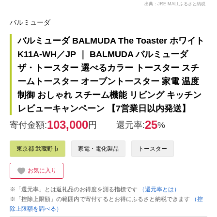
出典：JRE MALLふるさと納税
バルミューダ
バルミューダ BALMUDA The Toaster ホワイト
K11A-WH／JP ｜ BALMUDA バルミューダ
ザ・トースター 選べるカラー トースター スチ
ームトースター オーブントースター 家電 温度
制御 おしゃれ スチーム機能 リビング キッチン
レビューキャンペーン 【7営業日以内発送】
103,000
25
寄付金額:
円
還元率:
%
東京都 武蔵野市
家電・電化製品
トースター
お気に入り
※「還元率」とは返礼品のお得度を測る指標です
（還元率とは）
※「控除上限額」の範囲内で寄付するとお得にふるさと納税できます
（控
除上限額を調べる）