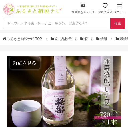
限度額をチェック
お気に入り
メニュー
検索
ふるさと納税ナビ TOP
返礼品検索
酒
焼酎
米焼
詳細を見る