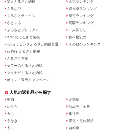
楽天ふるさと納税
人気ランキング
ふるなび
還元率ランキング
ふるさとチョイス
家電ランキング
さとふる
高額ランキング
ふるさとプレミアム
一人暮らし
ANAのふるさと納税
食べ物以外
dショッピングふるさと納税百選
その他のランキング
au PAY ふるさと納税
ふるさと本舗
ヤフーのふるさと納税
マイナビふるさと納税
ポイント還元キャンペーン
人気の返礼品から探す
牛肉
定期便
いくら
商品券・金券
カニ
旅行券
うなぎ
家電・電化製品
うに
自転車