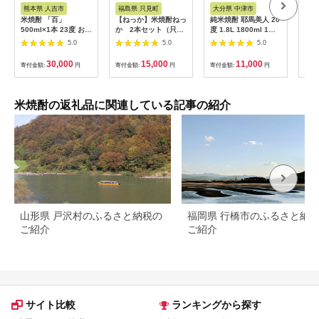
ス
税
税
熊本県 人吉市
福島県 只見町
大分県 中津市
熊
米焼酎 「百」
【ねっか】米焼酎ねっ
純米焼酎 耶馬美人 20
かな
500ml×1本 23度 お酒
か 2本セット（只見
度 1.8L 1800ml 1升
21
焼酎 酒 アルコール お
町ラベル） 【お酒・
大分県中津市の地酒
【 
5.0
5.0
5.0
取り寄せ 贈答用 ギフ
酒・焼酎・米焼酎】
米焼酎 敬老の日 誕生
受賞
ト【2025年2月上旬～
日 父の日／熨斗対応
酒 
30,000
15,000
11,000
寄付金額:
円
寄付金額:
円
寄付金額:
円
寄付
順次発送予定】
可 お歳暮 お中元 など
ろや
バレンタイン バレン
ティ
タインデー ホワイト
040
デー ギフト お返し プ
米焼酎の返礼品に関連している記事の紹介
レゼント
山形県 戸沢村のふるさと納税の
福岡県 行橋市のふるさと納
ご紹介
ご紹介
サイト比較
ランキングから探す