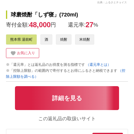
出典：ふるさとチョイス
球磨焼酎「しず寝」(720ml)
48,000
27
寄付金額:
円
還元率:
%
熊本県 湯前町
酒
焼酎
米焼酎
お気に入り
※「還元率」とは返礼品のお得度を測る指標です
（還元率とは）
※「控除上限額」の範囲内で寄付するとお得にふるさと納税できます
（控
除上限額を調べる）
詳細を見る
この返礼品の取扱いサイト