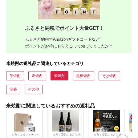
ふるさと納税でポイント大量GET！
ふるさと納税でAmazonギフトコードなど
ポイントがお得にもらえるって知ってましたか？
米焼酎の返礼品に関連しているカテゴリ
芋焼酎
麦焼酎
米焼酎
黒糖焼酎
そば焼酎
泡盛
その他
米焼酎に関連しているおすすめの返礼品
出典：ふるさとチョイ
出典：楽天ふるさと納
出典：楽天ふるさと納
出