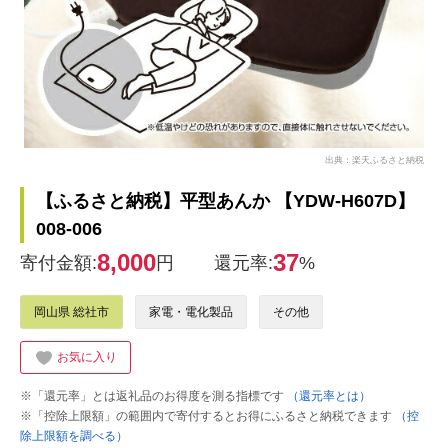
出典：楽天ふるさと納税
【ふるさと納税】平型あんか 【YDW-H607D】
008-006
8,000
37
寄付金額:
円
還元率:
%
岡山県 総社市
家電・電化製品
その他
お気に入り
※「還元率」とは返礼品のお得度を測る指標です
（還元率とは）
※「控除上限額」の範囲内で寄付するとお得にふるさと納税できます
（控
除上限額を調べる）