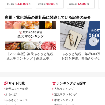
地仕様 200Vタイプ
ST3625BY(W)
し 
1,131,000
94,000
12,000
寄付金額:
円
寄付金額:
円
寄付金額:
円
寄付
RAS-XK2826D-W フ
し 
ィルター自動お掃除機
ネ 
能付 生活家電 日用品
タオ
人気 おすすめ 】
ヤマ
家電・電化製品の返礼品に関連している記事の紹介
【2026年版】楽天ふるさと納税
ふるさと納税、年収600万の
還元率ランキング｜高還元率返
付額を解説。共働きや子ども
礼品をジャンル別に比較
いる場合も
サイト比較
ランキングから探す
楽天ふるさと納税
人気ランキング
ふるなび
還元率ランキング
ふるさとチョイス
家電ランキング