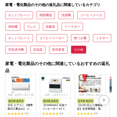
家電・電化製品のその他の返礼品に関連しているカテゴリ
ホットプレート
掃除機他
洗濯機
コーヒーメーカ
掃除機
テレビ
炊飯器
トースター
ホットプレート
コーヒーメーカー
餅つき機
ミキサー
空気清浄機
加湿器
美容家電
その他
家電・電化製品のその他に関連しているおすすめの返礼
品
出典：auPAYふるさと納
出典：ふるさとチョイ
出典：ANAのふるさと
出
税
ス
納税
栃木県 栃木市
新潟県 妙高市
岩手県 奥州市
宮
日立 エアコン 【標準
【CORONA】石油フ
【10月1日より価格改
衣類
取付工事込み】 メガ
ァンヒーター ST 10
定】生活管理温・湿度
器 
暖 白くまくん XKシリ
～13畳用 パールホワ
計 TM-2441 [AJ049]
除湿量
5.0
5.0
5.0
ーズ【 10畳用 】寒冷
イト FH-
グレ