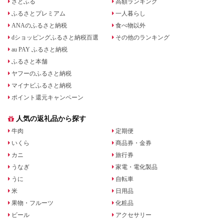
さとふる
高額ランキング
ふるさとプレミアム
一人暮らし
ANAのふるさと納税
食べ物以外
dショッピングふるさと納税百選
その他のランキング
au PAY ふるさと納税
ふるさと本舗
ヤフーのふるさと納税
マイナビふるさと納税
ポイント還元キャンペーン
人気の返礼品から探す
牛肉
定期便
いくら
商品券・金券
カニ
旅行券
うなぎ
家電・電化製品
うに
自転車
米
日用品
果物・フルーツ
化粧品
ビール
アクセサリー