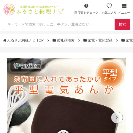
限度額をチェック
お気に入り
メニュー
検索
ふるさと納税ナビ TOP
返礼品検索
家電・電化製品
家電
詳細を見る