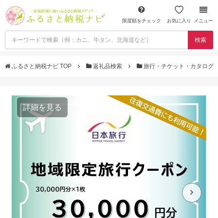
限度額をチェック
お気に入り
メニュー
検索
ふるさと納税ナビ TOP
返礼品検索
旅行・チケット・カタログ
詳細を見る