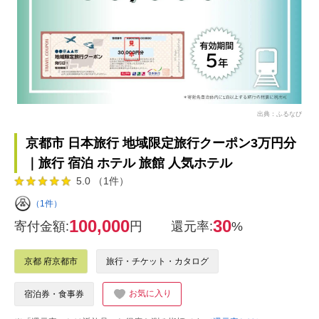
出典：ふるなび
京都市 日本旅行 地域限定旅行クーポン3万円分
｜旅行 宿泊 ホテル 旅館 人気ホテル
5.0 （1件）
（1件）
100,000
30
寄付金額:
円
還元率:
%
京都 府京都市
旅行・チケット・カタログ
お気に入り
宿泊券・食事券