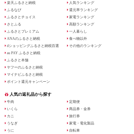
楽天ふるさと納税
人気ランキング
ふるなび
還元率ランキング
ふるさとチョイス
家電ランキング
さとふる
高額ランキング
ふるさとプレミアム
一人暮らし
ANAのふるさと納税
食べ物以外
dショッピングふるさと納税百選
その他のランキング
au PAY ふるさと納税
ふるさと本舗
ヤフーのふるさと納税
マイナビふるさと納税
ポイント還元キャンペーン
人気の返礼品から探す
牛肉
定期便
いくら
商品券・金券
カニ
旅行券
うなぎ
家電・電化製品
うに
自転車