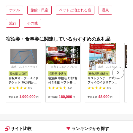
ホテル
旅館・民宿
ペットと泊まれる宿
温泉
旅行
その他
宿泊券・食事券に関連しているおすすめの返礼品
出典：ふるさとチョイ
出典：ふるさとプレミ
出典：ふるなび
ス
アム
愛知県 大口町
長野県 小諸市
神奈川県 鎌倉市
京
自転車オーダーメイド
宿泊券 中棚荘 1泊2食
リストランテ アマル
専門
チケット 30万円分
付 2名様 ギフト券 チ
フィイのイタリアンデ
菜と
【1360365】
ケット 券 宿泊 旅行
ィナーコースA ペア
池】
5.0
5.0
5.0
温泉 食事
券
鳥コ
064
1,000,000
160,000
48,000
寄付金額:
円
寄付金額:
円
寄付金額:
円
寄付
サイト比較
ランキングから探す