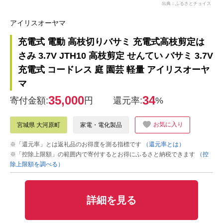
出典：ふるさとチョイス
アイリスオーヤマ
充電式 電動 高枝切りバサミ 充電式高枝剪定は
さみ 3.7V JTH10 高枝剪定 せんてい バサミ 3.7V
充電式 コードレス 庭 園芸 軽量 アイリスオーヤ
マ
35,000
34
寄付金額:
円
還元率:
%
お気に入り
宮城県 大河原町
家電・電化製品
※「還元率」とは返礼品のお得度を測る指標です
（還元率とは）
※「控除上限額」の範囲内で寄付するとお得にふるさと納税できます
（控
除上限額を調べる）
詳細を見る