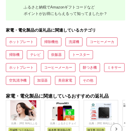
ふるさと納税でAmazonギフトコードなど
ポイントがお得にもらえるって知ってましたか？
家電・電化製品の返礼品に関連しているカテゴリ
ホットプレート
掃除機他
洗濯機
コーヒーメーカ
掃除機
テレビ
炊飯器
トースター
ホットプレート
コーヒーメーカー
餅つき機
ミキサー
空気清浄機
加湿器
美容家電
その他
家電・電化製品に関連しているおすすめの返礼品
出典：JRE MALLふる
出典：ふるさとチョイ
出典：JRE MALLふる
さと納税
ス
さと納税
茨城県 つくばみらい
栃木県 那須烏山市
埼玉県 川口市
静