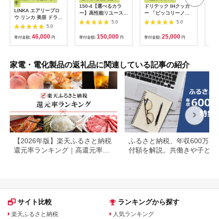
市
150-4【選べるカラ
ドリテック IHクッカ
ピア
LINKA エアリーブロ
ー】高性能リユース
ー 「ピッコリーノ」
オー
ウ リンカ 美容 ドライ
スマホ Apple
ブラック DI-
ピア
5.0
5.0
ヤー ヘアケア 髪 エス
5.0
iPhoneSE 3 128GB
217BK【1642626】
テ ギフト ラッピング
SIMロック解除済 本
46,000
150,000
25,000
贈呈品 プレゼント 母
寄付金額:
円
寄付金額:
円
寄付金額:
円
寄付
体のみ ｜ 中古 再生品
の日 母の日準備 母の
本体 端末
日ギフト [EV08-NT]
家電・電化製品の返礼品に関連している記事の紹介
【2026年版】楽天ふるさと納税
ふるさと納税、年収600万の
還元率ランキング｜高還元率返
付額を解説。共働きや子ども
礼品をジャンル別に比較
いる場合も
サイト比較
ランキングから探す
楽天ふるさと納税
人気ランキング