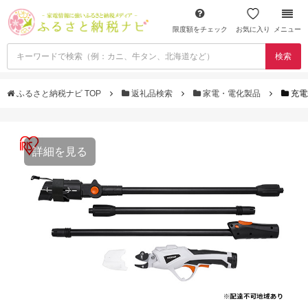
限度額をチェック
お気に入り
メニュー
検索
ふるさと納税ナビ TOP
返礼品検索
家電・電化製品
充電
詳細を見る