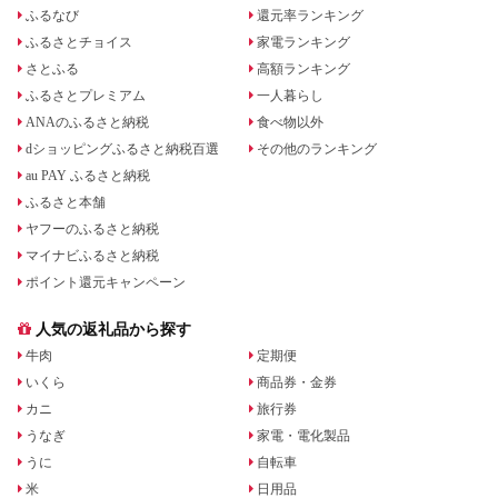
ふるなび
還元率ランキング
ふるさとチョイス
家電ランキング
さとふる
高額ランキング
ふるさとプレミアム
一人暮らし
ANAのふるさと納税
食べ物以外
dショッピングふるさと納税百選
その他のランキング
au PAY ふるさと納税
ふるさと本舗
ヤフーのふるさと納税
マイナビふるさと納税
ポイント還元キャンペーン
人気の返礼品から探す
牛肉
定期便
いくら
商品券・金券
カニ
旅行券
うなぎ
家電・電化製品
うに
自転車
米
日用品