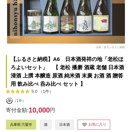
出典：楽天ふるさと納税
【ふるさと納税】A6 日本酒発祥の地「老松ほ
ろよいセット」 【 老松 播磨 酒蔵 老舗 日本酒
清酒 上撰 本醸造 原酒 純米酒 末廣 お酒 酒 贈答
用 飲み比べ 呑み比べ セット 】
5.0 （1件）
（1件）
10,000
寄付金額:
円
お気に入り
兵庫県 宍粟市
酒
日本酒