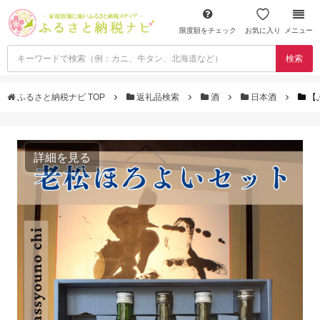
限度額をチェック
お気に入り
メニュー
検索
ふるさと納税ナビ TOP
返礼品検索
酒
日本酒
【
詳細を見る