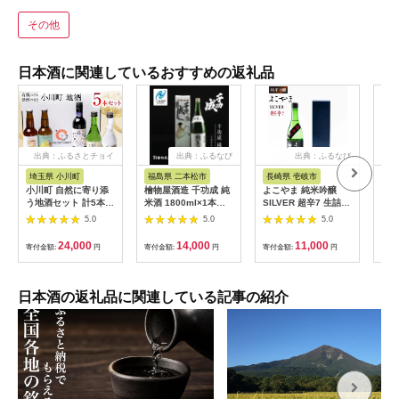
その他
日本酒に関連しているおすすめの返礼品
出典：ふるさとチョイ
出典：ふるなび
出典：ふるなび
ス
埼玉県 小川町
福島県 二本松市
長崎県 壱岐市
山
小川町 自然に寄り添
檜物屋酒造 千功成 純
よこやま 純米吟醸
六歌
う地酒セット 計5本
米酒 1800ml×1本
SILVER 超辛7 生詰
セッ
[おいでなせえ 埼玉県
【道の駅「安達」智恵
（1回火入）
酒 
5.0
5.0
5.0
小川町 169] 日本酒 ワ
子の里】
720ml（15度）《壱
イン 地ビール 飲み比
岐市》【ヤマグチ/重
24,000
14,000
11,000
寄付金額:
円
寄付金額:
円
寄付金額:
円
寄付
べ 5種 セット
家酒造】[JCG020] お
酒 日本酒
日本酒の返礼品に関連している記事の紹介