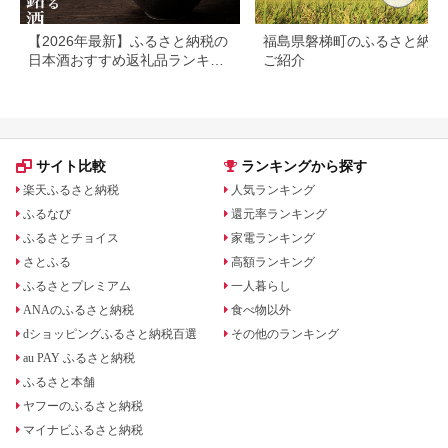
【2026年最新】ふるさと納税の
福島県磐梯町のふるさと納税
日本酒おすすめ返礼品ランキン
ご紹介
グ｜寄付額・産地別に厳選
サイト比較
ランキングから探す
楽天ふるさと納税
人気ランキング
ふるなび
還元率ランキング
ふるさとチョイス
家電ランキング
さとふる
高額ランキング
ふるさとプレミアム
一人暮らし
ANAのふるさと納税
食べ物以外
dショッピングふるさと納税百選
その他のランキング
au PAY ふるさと納税
ふるさと本舗
ヤフーのふるさと納税
マイナビふるさと納税