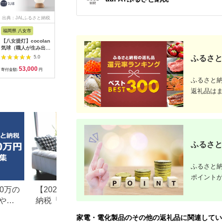
出典：JALふるさと納税
出典：楽天ふるさと納
出典：楽天ふるさと納
出典：Ya
税
税
福岡県 八女市
大阪府 門真市
宮城県 大河原町
山梨県 南
【八女提灯】cocolan
【ふるさと納税】
【ふるさと納税】ポー
ふるさと納
気球（職人が生み出し
2025年度新製品 ＜カ
タブル冷蔵庫 ポータ
プス市 ジ
たインテリア提灯）
ラーをお選びください
ブル冷蔵冷凍庫 30L
製リサイ
ふるさと
5.0
5.0
5.0
cocolan 八女提灯 伝
＞タイガー魔法瓶 電
IPD-3A-B2 ブラック
ートリッジ 
53,000
26,000
91,000
1
統工芸品 提灯 灯り 温
気ケトル 軽量＆コン
キャンプ アウトドア
4PK用JIT
寄付金額:
円
寄付金額:
円
寄付金額:
円
寄付金額:
もり 職人 手作業 手の
パクト スピード沸
バーベキュー BBQ キ
ふるさと
ひらサイズ 日本の四
騰 注ぎ口カバー
ャンプ 少年野球 お出
季 癒し 安らぎ 現代の
PCT-A150 オフホワ
かけ アイリスオーヤ
返礼品は
暮らし インテリア 間
イトWO オフブラッ
マ 大河原町
接照明 福岡県 八女市
クKO 1.5L 大阪府門
真市
ふるさと
ふるさと納
ポイント
0万の
【2026年最新版】ふるさと
楽天ふるさと納税
や子
納税「食べ物以外」返礼品
りの家電探し。お
の還元率ランキング！
ンキングまとめ
家電・電化製品のその他の返礼品に関連してい