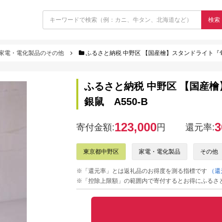
検索
家電・電化製品のその他
ふるさと納税 中野区 【国産檜】スタンドライト『旬ミニ s
ふるさと納税 中野区 【国産檜】
銀鼠 A550-B
123,000
3
寄付金額:
円
還元率:
東京都中野区
家電・電化製品
その他
※「還元率」とは返礼品のお得度を測る指標です
（還
※「控除上限額」の範囲内で寄付するとお得にふるさ