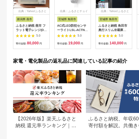
出典：Yahoo!ふるさと
出典：ふるさとチョイ
出典：Yahoo!ふるさと
納税
ス
納税
新潟県 燕市
宮城県 角田市
宮城県 角田市
ふるさと納税 燕市 フ
AC式LED防犯センサ
ふるさと納税 角田市
ラット電子レンジ(DR-
ーライトLSL-ACTN-
奥行スリム冷蔵庫
LD20W)
1200
66L IRSN-7A-B ブ
5.0
5.0
5.0
ラック
80,000
19,000
140,000
寄付金額:
円
寄付金額:
円
寄付金額:
円
家電・電化製品の返礼品に関連している記事の紹介
【2026年版】楽天ふるさと
ふるさと納税、年収60
納税 還元率ランキング｜高
寄付額を解説。共働き
還元率返礼品をジャンル別
どもがいる場合も