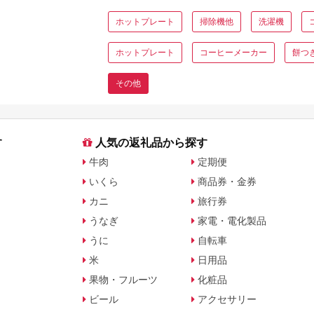
ホットプレート
掃除機他
洗濯機
ホットプレート
コーヒーメーカー
餅つ
その他
す
人気の返礼品から探す
牛肉
定期便
いくら
商品券・金券
カニ
旅行券
うなぎ
家電・電化製品
うに
自転車
米
日用品
果物・フルーツ
化粧品
ビール
アクセサリー