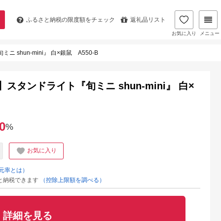
ふるさと納税の
限度額をチェック
返礼品リスト
お気に入り
メニュー
hun-mini』 白×銀鼠 A550-B
スタンドライト『旬ミニ shun-mini』 白×
0
%
お気に入り
元率とは）
と納税できます
（控除上限額を調べる）
詳細を見る