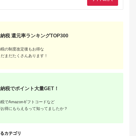
hoo!ふるさと
出典：Yahoo!ふるさと
出典：Yahoo!ふるさと
出典：ふるさとチョ
納税
納税
納税
アルプス市
神奈川県 海老名市
神奈川県 海老名市
兵庫県 多可町
税 南アル
ふるさと納税 海老名
ふるさと納税 海老名
LEDシーリングスポ
ット 日本
市 マグネットシリコ
市 マグネットシリコ
トライト クロス 天井
クルインクカ
ンケーブル C to C 1m
ンケーブル C to C 1m
照明 リモコン[676]
納税 還元率ランキングTOP300
5.0
5.0
5.0
5.0
LC3117-
エアリーホワイト
スモーキーブラック
1,000
8,000
8,000
92,000
-B31174P
(MOT-MGSCC100)
(MOT-MGSCC100)
円
寄付金額:
円
寄付金額:
円
寄付金額:
円
納税の制度改定後もお得な
まだまだたくさんあります！
納税でポイント大量GET！
税でAmazonギフトコードなど
がお得にもらえるって知ってましたか？
でこだわ
すすめラ
るカテゴリ