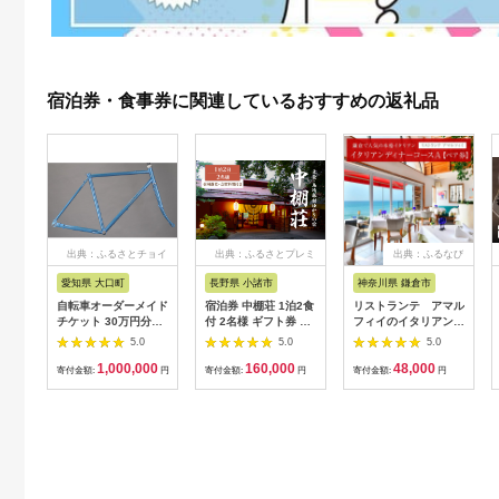
宿泊券・食事券に関連しているおすすめの返礼品
出典：ふるさとチョイ
出典：ふるさとプレミ
出典：ふるなび
ス
アム
愛知県 大口町
長野県 小諸市
神奈川県 鎌倉市
自転車オーダーメイド
宿泊券 中棚荘 1泊2食
リストランテ アマル
チケット 30万円分
付 2名様 ギフト券 チ
フィイのイタリアンデ
【1360365】
ケット 券 宿泊 旅行
ィナーコースA ペア
5.0
5.0
5.0
温泉 食事
券
1,000,000
160,000
48,000
寄付金額:
円
寄付金額:
円
寄付金額:
円