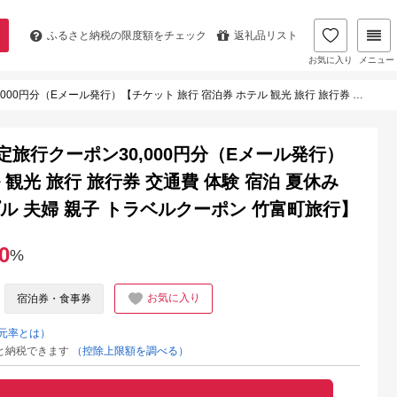
ふるさと納税の
限度額をチェック
返礼品リスト
お気に入り
メニュー
 宿泊券 ホテル 観光 旅行 旅行券 交通費 体験 宿泊 夏休み 冬休み 家族旅行 ひとり カップル 夫婦 親子 トラベルクーポン 竹富町旅行】
定旅行クーポン30,000円分（Eメール発行）
 観光 旅行 旅行券 交通費 体験 宿泊 夏休み
プル 夫婦 親子 トラベルクーポン 竹富町旅行】
0
%
お気に入り
宿泊券・食事券
元率とは）
と納税できます
（控除上限額を調べる）