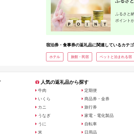
ふるさと
ふるさと納
ポイント
宿泊券・食事券の返礼品に関連しているカテゴ
ホテル
旅館・民宿
ペットと泊まれる宿
す
人気の返礼品から探す
牛肉
定期便
いくら
商品券・金券
カニ
旅行券
うなぎ
家電・電化製品
うに
自転車
米
日用品