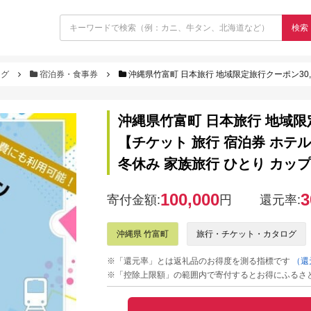
検索
ログ
宿泊券・食事券
沖縄県竹富町 日本旅行 地域限定旅行クーポン30,000円分（Eメール発行）【チケット 旅行
沖縄県竹富町 日本旅行 地域限
【チケット 旅行 宿泊券 ホテル
冬休み 家族旅行 ひとり カッ
100,000
3
寄付金額:
円
還元率:
沖縄県 竹富町
旅行・チケット・カタログ
※「還元率」とは返礼品のお得度を測る指標です
（還
※「控除上限額」の範囲内で寄付するとお得にふるさ