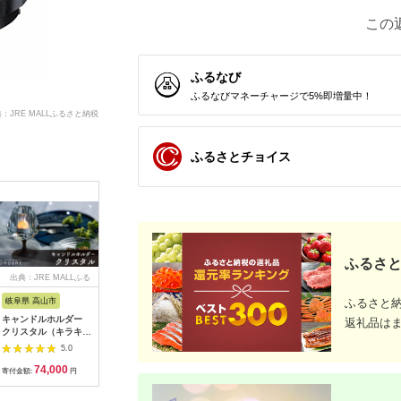
この
ふるなび
ふるなびマネーチャージで5%即増量中！
：JRE MALLふるさと納税
ふるさとチョイス
ふるさと
出典：JRE MALLふる
出典：ふるなび
出典：ふるなび
出典：JR
さと納税
岐阜県 高山市
広島県 福山市
静岡県 浜松市
大分県 国
ふるさと
キャンドルホルダー
工具 電子工作用はん
ピアノ HP702 ライト
【Canon
返礼品は
クリスタル（キラキ
だこてセット X-
オーク調 設置作業付
ミラーレス
ラ）ウォールナット ×
2000E[BAEG004]工
ピアノ
EOS R7 
5.0
5.0
5.0
ガラス ろうそく立て
具
ャノン 一
74,000
11,000
600,000
6
ロウソク立て クリス
_0022C
寄付金額:
円
寄付金額:
円
寄付金額:
円
寄付金額:
マス ギフト プレゼン
ト バレンタイン ホワ