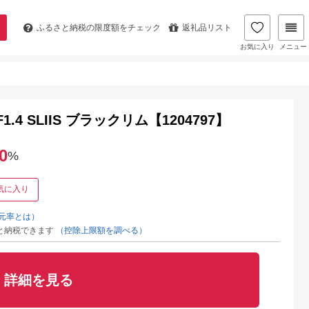
ふるさと納税の
限度額をチェック
返礼品リスト
お気に入り
メニュー
m F1.4 SLIIS ブラックリム【1204797】
0
%
気に入り
元率とは）
と納税できます
（控除上限額を調べる）
詳細を見る