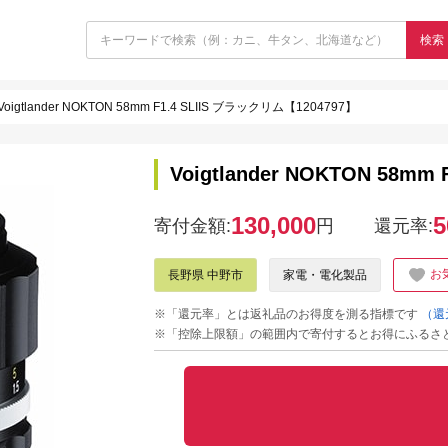
検索
Voigtlander NOKTON 58mm F1.4 SLIIS ブラックリム【1204797】
Voigtlander NOKTON 58m
130,000
5
寄付金額:
円
還元率:
お
長野県 中野市
家電・電化製品
※「還元率」とは返礼品のお得度を測る指標です
（還
※「控除上限額」の範囲内で寄付するとお得にふるさ