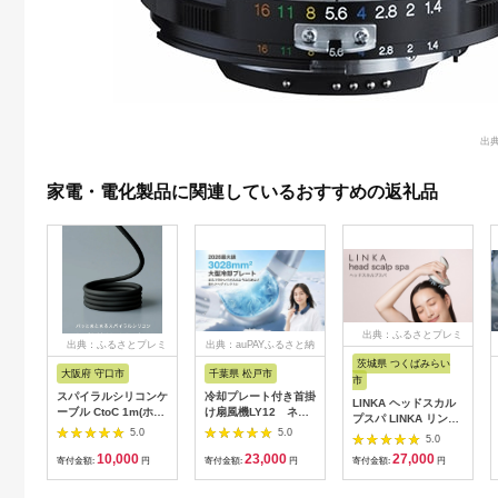
出典
家電・電化製品に関連しているおすすめの返礼品
出典：ふるさとプレミ
出典：ふるさとプレミ
出典：auPAYふるさと納
アム
アム
税
茨城県 つくばみらい
大阪府 守口市
千葉県 松戸市
市
スパイラルシリコンケ
冷却プレート付き首掛
LINKA ヘッドスカル
ーブル CtoC 1m(ホワ
け扇風機LY12 ネイ
プスパ LINKA リンカ
イト) [2558]
ビー
5.0
5.0
ヘアケア ヘッドスパ
5.0
リラックス 美容 マッ
10,000
23,000
27,000
寄付金額:
円
寄付金額:
円
寄付金額:
円
サージ マッサージャ
ー 頭皮[EV11-NT]