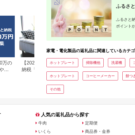
イトデー 母の日 飛騨
ふるさと
高山 モアレ moare 柿
下木材 AL001
ふるさと納
ポイント
家電・電化製品の返礼品に関連しているカテゴ
0万の
【2026年最新版】ふるさと
楽天ふるさと納税
ホットプレート
掃除機他
洗濯機
や子
納税「食べ物以外」返礼品
りの家電探し。お
の還元率ランキング！
ンキングまとめ
ホットプレート
コーヒーメーカー
餅つ
その他
す
人気の返礼品から探す
牛肉
定期便
いくら
商品券・金券