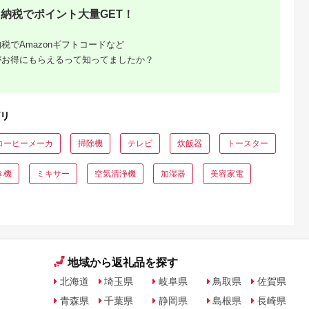
ACPD35WU1) ペー
日ギフト [EV08-NT]
納税でポイント大量GET！
ルアイリス【 神奈川
県 海老名市 】
税でAmazonギフトコードなど
がお得にもらえるって知ってましたか？
リ
でこだわ
コーヒーメーカ
掃除機
テレビ
炊飯器
トースター
すすめラ
き機
ミキサー
空気清浄機
加湿器
美容家電
地域から返礼品を探す
北海道
埼玉県
岐阜県
鳥取県
佐賀県
青森県
千葉県
静岡県
島根県
長崎県