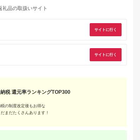
返礼品の取扱いサイト
サイトに行く
サイトに行く
納税 還元率ランキングTOP300
出典：JRE MALLふ
E MALLふる
出典：ふるなび
出典：ふるなび
さと納
さと納税
茨城県 つくばみらい
東市
神奈川県 海老名市
大阪府 貝塚市
納税の制度改定後もお得な
市
】 キヤノン
MOTTERU(モッテル)
乾電池エボルタNEO
まだまだたくさんあります！
 カメラ
AC充電器 PD35W
単3・4形 計20本 アル
LINKA エアリーブロ
ボディー キ
USB-C 1ポートUSB-
カリ乾電池 パナソニ
ウ リンカ 美容 ドラ
5.0
5.0
5.0
眼 家電
A 1ポート 折りたたみ
ック
ヤー ヘアケア 髪 エ
5.0
57,000
11,000
12,000
式プラグ 急速充電
テ ギフト ラッピング
円
寄付金額:
円
寄付金額:
円
46,000
寄付金額:
円
PSE適合製品 2年保証
贈呈品 プレゼント 母
(MOT-
の日 母の日準備 母の