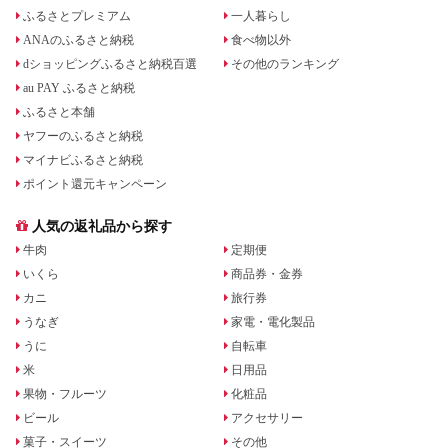
ふるさとプレミアム
一人暮らし
ANAのふるさと納税
食べ物以外
dショッピングふるさと納税百選
その他のランキング
au PAY ふるさと納税
ふるさと本舗
ヤフーのふるさと納税
マイナビふるさと納税
ポイント還元キャンペーン
人気の返礼品から探す
牛肉
定期便
いくら
商品券・金券
カニ
旅行券
うなぎ
家電・電化製品
うに
自転車
米
日用品
果物・フルーツ
化粧品
ビール
アクセサリー
菓子・スイーツ
その他