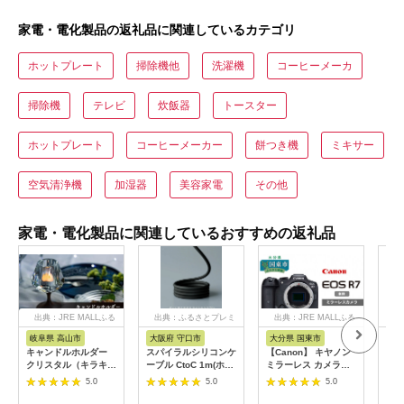
家電・電化製品の返礼品に関連しているカテゴリ
ホットプレート
掃除機他
洗濯機
コーヒーメーカ
掃除機
テレビ
炊飯器
トースター
ホットプレート
コーヒーメーカー
餅つき機
ミキサー
空気清浄機
加湿器
美容家電
その他
家電・電化製品に関連しているおすすめの返礼品
出典：JRE MALLふる
出典：ふるさとプレミ
出典：JRE MALLふる
出
さと納税
アム
さと納税
岐阜県 高山市
大阪府 守口市
大分県 国東市
茨
市
キャンドルホルダー
スパイラルシリコンケ
【Canon】 キヤノン
LI
クリスタル（キラキ
ーブル CtoC 1m(ホワ
ミラーレス カメラ
ウ 
ラ）ウォールナット ×
イト) [2558]
EOS R7 ボディー キ
5.0
5.0
5.0
ヤー
ガラス ろうそく立て
ャノン 一眼 家電
テ 
ロウソク立て クリス
_0022C