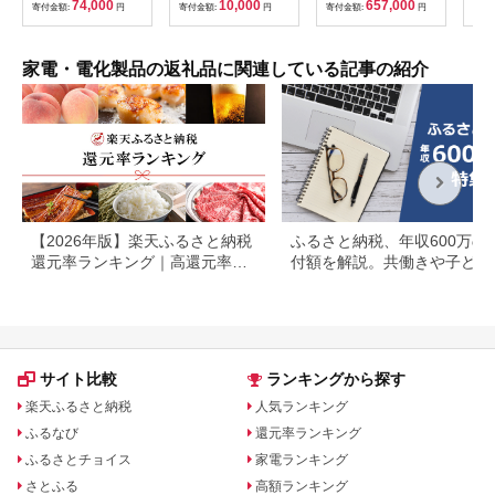
74,000
10,000
657,000
寄付金額:
円
寄付金額:
円
寄付金額:
円
贈呈
寄付
マス ギフト プレゼン
の日
ト バレンタイン ホワ
日ギフ
イトデー 母の日 飛騨
高山 モアレ moare 柿
家電・電化製品の返礼品に関連している記事の紹介
下木材 AL001
【2026年版】楽天ふるさと納税
ふるさと納税、年収600万の
還元率ランキング｜高還元率返
付額を解説。共働きや子ども
礼品をジャンル別に比較
いる場合も
サイト比較
ランキングから探す
楽天ふるさと納税
人気ランキング
ふるなび
還元率ランキング
ふるさとチョイス
家電ランキング
さとふる
高額ランキング