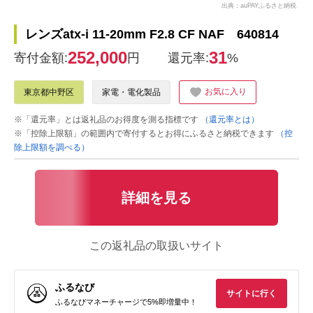
出典：auPAYふるさと納税
レンズatx-i 11-20mm F2.8 CF NAF 640814
252,000
31
寄付金額:
円
還元率:
%
お気に入り
東京都中野区
家電・電化製品
※「還元率」とは返礼品のお得度を測る指標です
（還元率とは）
※「控除上限額」の範囲内で寄付するとお得にふるさと納税できます
（控
除上限額を調べる）
詳細を見る
この返礼品の取扱いサイト
ふるなび
サイトに行く
ふるなびマネーチャージで5%即増量中！