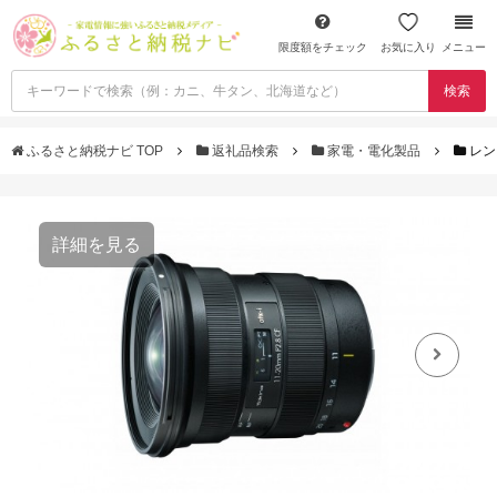
限度額をチェック
お気に入り
メニュー
検索
ふるさと納税ナビ TOP
返礼品検索
家電・電化製品
レンズ
詳細を見る