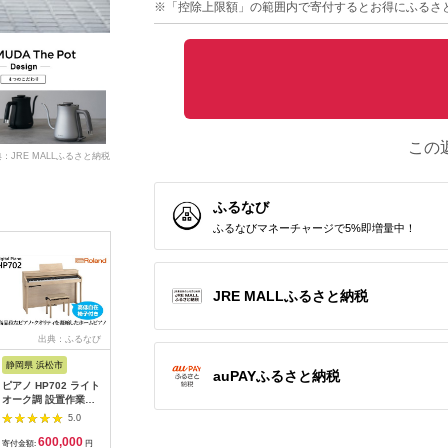
※「控除上限額」の範囲内で寄付するとお得にふるさ
この
：JRE MALLふるさと納税
ふるなび
ふるなびマネーチャージで5%即増量中！
JRE MALLふるさと納税
出典：ふるなび
出典：ふるなび
出典：ふるなび
出
静岡県 浜松市
広島県 福山市
大阪府 貝塚市
神奈川県 
auPAYふるさと納税
ピアノ HP702 ライト
工具 電子工作用はん
乾電池エボルタNEO
MOTTER
オーク調 設置作業付
だこてセット X-
単3・4形 計20本 アル
AC充電器 
ピアノ
2000E[BAEG004]工
カリ乾電池 パナソニ
USB-C 1
5.0
5.0
5.0
具
ック
A 1ポー
600,000
11,000
12,000
1
式プラグ 
寄付金額:
円
寄付金額:
円
寄付金額:
円
寄付金額: