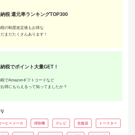
製品 2年保証
WU1) ペー
納税 還元率ランキングTOP300
【 神奈川
市 】
納税の制度改定後もお得な
まだまだたくさんあります！
納税でポイント大量GET！
でこだわ
すすめラ
税でAmazonギフトコードなど
がお得にもらえるって知ってましたか？
リ
コーヒーメーカ
掃除機
テレビ
炊飯器
トースター