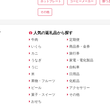
ホットプレート
コーヒーメーカー
餅つ
その他
す
人気の返礼品から探す
牛肉
定期便
いくら
商品券・金券
カニ
旅行券
うなぎ
家電・電化製品
うに
自転車
米
日用品
果物・フルーツ
化粧品
ビール
アクセサリー
菓子・スイーツ
その他
おせち