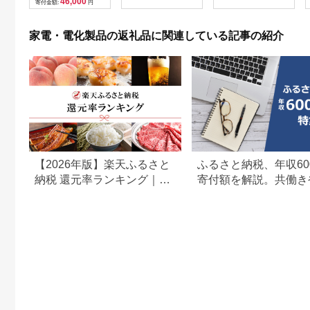
46,000
寄付金額:
円
贈呈品 プレゼント 母
体のみ ｜ 中古 再生品
の日 母の日準備 母の
本体 端末
日ギフト [EV08-NT]
家電・電化製品の返礼品に関連している記事の紹介
【2026年版】楽天ふるさと
ふるさと納税、年収60
納税 還元率ランキング｜高
寄付額を解説。共働き
還元率返礼品をジャンル別
どもがいる場合も
に比較