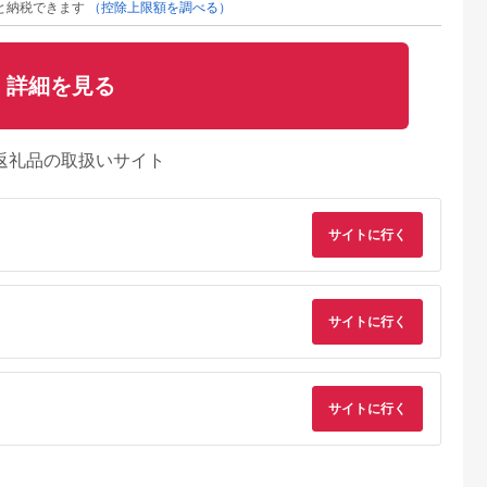
と納税できます
（控除上限額を調べる）
詳細を見る
返礼品の取扱いサイト
サイトに行く
サイトに行く
典：ふるなび
出典：JRE MALLふる
出典：JRE MALLふる
出典：ふるさとプレ
さと納税
さと納税
ア
海老名市
大分県 国東市
宮城県 角田市
福島県 磐梯町
サイトに行く
U(モッテル)
【Canon】 キヤノン
【単3×72本】乾電池
SIGMA 56mm F1.4
PD35W
ミラーレス カメラ
BIGCAPA basic plus
DC DN |
ポートUSB-
EOS R7 ボディー キ
アルカリ乾電池 単3形
Contemporary【ソ
5.0
5.0
5.0
5.0
ト 折りたたみ
ャノン 一眼 家電
12本パック
ーEマウント】
1,000
657,000
10,000
231,000
急速充電
_0022C
LR6Bbp/12S
円
寄付金額:
円
寄付金額:
円
寄付金額:
円