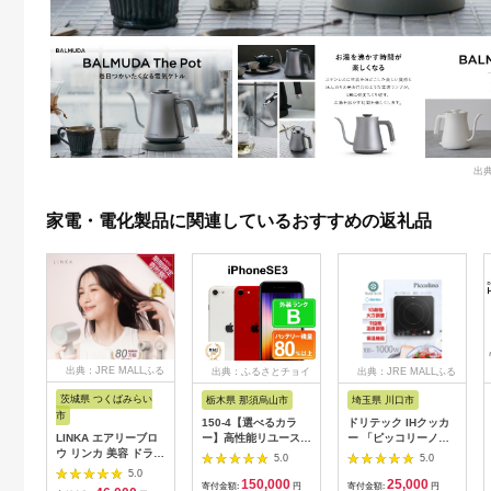
出典
家電・電化製品に関連しているおすすめの返礼品
出典：JRE MALLふる
出典：ふるさとチョイ
出典：JRE MALLふる
さと納税
ス
さと納税
茨城県 つくばみらい
栃木県 那須烏山市
埼玉県 川口市
市
150-4【選べるカラ
ドリテック IHクッカ
LINKA エアリーブロ
ー】高性能リユース
ー 「ピッコリーノ」
ウ リンカ 美容 ドライ
スマホ Apple
ブラック DI-
5.0
5.0
ヤー ヘアケア 髪 エス
iPhoneSE 3 128GB
217BK【1642626】
5.0
150,000
25,000
テ ギフト ラッピング
SIMロック解除済 本
寄付金額:
円
寄付金額:
円