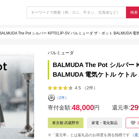
検索
BALMUDA The Pot シルバー KPT01JP-SV バルミューダ ザ・ポット BALMU
バルミューダ
BALMUDA The Pot シルバ
BALMUDA 電気ケトル ケト
4.5 （2件）
（2件）
48,000
29
寄付金額:
円
還元率:
東京都 武蔵野市
家電・電化製品
※「還元率」とは返礼品のお得度を測る指標です
（還