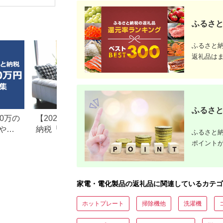
PSE適合
(MOT-
ACPD35
ふるさと
ルアイリス
県 海老名
ふるさと
返礼品は
ふるさと
0万の
【2026年最新版】ふるさと
楽天ふるさと納税
や子
納税「食べ物以外」返礼品
りの家電探し。お
ふるさと納
の還元率ランキング！
ンキングまとめ
ポイント
家電・電化製品の返礼品に関連しているカテゴ
ホットプレート
掃除機他
洗濯機