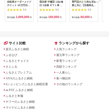
自転車オーダーメイド
宿泊券 中棚荘 1泊2食
専門店のとり肉を京野
界 
チケット 30万円分
付 2名様 ギフト券 チ
菜と共に【京都烏丸御
税宿
【1360365】
ケット 券 宿泊 旅行
池】で味わう2名様焼
（1
5.0
5.0
5.0
温泉 食事
鳥コースお食事券
リゾ
064-15
1,000,000
160,000
60,000
寄付金額:
円
寄付金額:
円
寄付金額:
円
寄付
サイト比較
ランキングから探す
楽天ふるさと納税
人気ランキング
ふるなび
還元率ランキング
ふるさとチョイス
家電ランキング
さとふる
高額ランキング
ふるさとプレミアム
一人暮らし
ANAのふるさと納税
食べ物以外
dショッピングふるさと納税百選
その他のランキング
au PAY ふるさと納税
ふるさと本舗
ヤフーのふるさと納税
マイナビふるさと納税