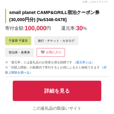
出典：ふるさとチョイス
small planet CAMP&GRILL宿泊クーポン券
(30,000円分) [№5346-0478]
100,000
30
寄付金額:
円
還元率:
%
千葉県 千葉市
旅行・チケット・カタログ
お気に入り
宿泊券・食事券
※「還元率」とは返礼品のお得度を測る指標です
（還元率とは）
※「控除上限額」の範囲内で寄付するとお得にふるさと納税できます
（控
除上限額を調べる）
詳細を見る
この返礼品の取扱いサイト