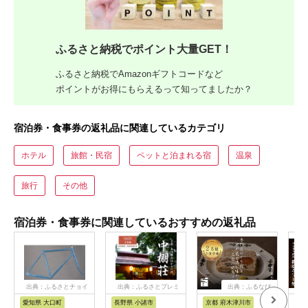
ふるさと納税でポイント大量GET！
ふるさと納税でAmazonギフトコードなど
ポイントがお得にもらえるって知ってましたか？
宿泊券・食事券の返礼品に関連しているカテゴリ
ホテル
旅館・民宿
ペットと泊まれる宿
温泉
旅行
その他
宿泊券・食事券に関連しているおすすめの返礼品
出典：ふるさとチョイ
出典：ふるさとプレミ
出典：ふるなび
ス
アム
愛知県 大口町
長野県 小諸市
京都 府木津川市
長