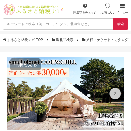
限度額をチェック
お気に入り
メニュー
検索
ふるさと納税ナビ TOP
返礼品検索
旅行・チケット・カタログ
詳細を見る