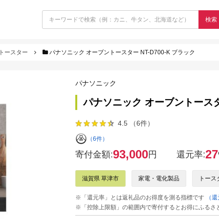
検索
トースター
パナソニック オーブントースター NT-D700-K ブラック
パナソニック
パナソニック オーブントースター 
4.5 （6件）
（6件）
93,000
27
寄付金額:
円
還元率:
滋賀県 草津市
家電・電化製品
トース
※「還元率」とは返礼品のお得度を測る指標です
（還
※「控除上限額」の範囲内で寄付するとお得にふるさ