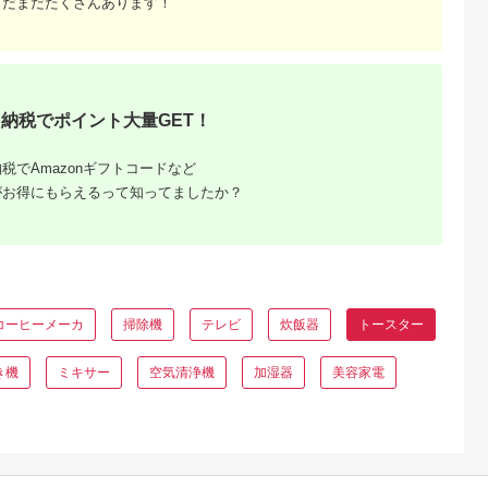
まだまだたくさんあります！
納税でポイント大量GET！
でこだわ
すすめラ
税でAmazonギフトコードなど
がお得にもらえるって知ってましたか？
コーヒーメーカ
掃除機
テレビ
炊飯器
トースター
き機
ミキサー
空気清浄機
加湿器
美容家電