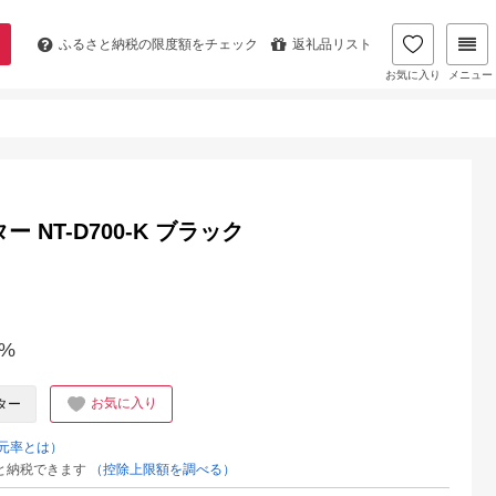
ふるさと納税の
限度額をチェック
返礼品リスト
お気に入り
メニュー
NT-D700-K ブラック
%
お気に入り
ター
元率とは）
と納税できます
（控除上限額を調べる）