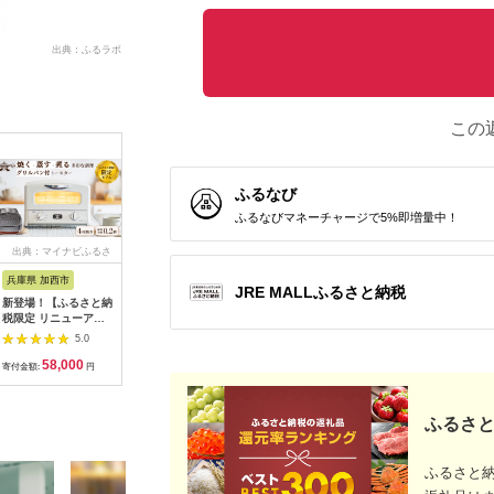
出典：ふるラボ
この
ふるなび
ふるなびマネーチャージで5%即増量中！
出典：マイナビふるさ
出典：ふるラボ
出典：ふるなび
出典：楽
と納税
兵庫県 加西市
宮城県 角田市
新潟県 燕市
岐阜県 中
JRE MALLふるさと納税
新登場！【ふるさと納
オーブントースター(2
ホワイトカラー登場！
【ふるさ
税限定 リニューアル
枚焼き) EOT-201-H ウ
匠ブランジェトースタ
ァン「熱
モデル】アラジン 4枚
ォームグレー
ー オーブントースタ
ースター」 
5.0
5.0
5.0
ホワイト 白 グラファ
ー ホワイト (TS-
YCW-C12
58,000
15,000
88,000
3
イトグリル＆トースタ
D486W)【 2枚焼き ツ
ブントース
寄付金額:
円
寄付金額:
円
寄付金額:
円
寄付金額:
ー 4枚焼き グリル ア
インバード
スト 簡単
ラジントースター ト
TWINBIRD 】
F4N-2538
ースター4枚焼き トー
ふるさと
スター調理家電 家電
AGT-G13FJ
ふるさと