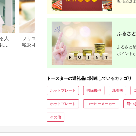
返礼品は
ふるさと
る人
フリマアプリのふるさと納
楽天ふるさと納税
礼品
税返礼品の転売はおすす
りの家電探し。お
ふるさと納
め？それとも禁止？
ンキングまとめ
ポイント
トースターの返礼品に関連しているカテゴリ
ホットプレート
掃除機他
洗濯機
ホットプレート
コーヒーメーカー
餅つ
その他