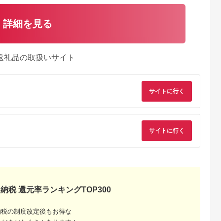
詳細を見る
返礼品の取扱いサイト
サイトに行く
天ふるさと納
出典：JRE MALLふる
出典：auPAYふるさと納
出典：楽天ふるさと
税
さと納税
税
津川市
東京都 武蔵野市
新潟県 燕市
大阪府 八尾市
サイトに行く
と納税】Wフ
【7営業日以内発送】
ツインバード オーブ
【ふるさと納税】
風オーブント
BALMUDA The
ントースター (TS-
H188 SHARP ヘル
S1D65
Toaster Pro ホワイト
4044B) コンパクトな
シオ トースターAX-
5.0
5.0
5.0
5.0
0(SG) オー
K11A-SE-WH／JP バ
トースター
WT1-B（ブラック）
3,000
119,000
16,000
100,000
ター トー
ルミューダ ザ・トー
円
寄付金額:
円
寄付金額:
円
寄付金額:
円
調理 家電
スター プロ 選べるカ
ラー トースター スチ
ームトースター オー
納税 還元率ランキングTOP300
ブントースター 家電
温度制御 おしゃれ ス
チーム機能
納税の制度改定後もお得な