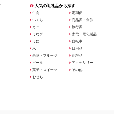
す
人気の返礼品から探す
牛肉
定期便
いくら
商品券・金券
カニ
旅行券
うなぎ
家電・電化製品
うに
自転車
米
日用品
果物・フルーツ
化粧品
ビール
アクセサリー
菓子・スイーツ
その他
おせち