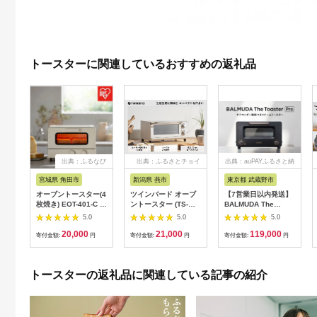
トースターに関連しているおすすめの返礼品
出典：ふるなび
出典：ふるさとチョイ
出典：auPAYふるさと納
ス
税
宮城県 角田市
新潟県 燕市
東京都 武蔵野市
オーブントースター(4
ツインバード オーブ
【7営業日以内発送】
枚焼き) EOT-401-C ア
ントースター (TS-
BALMUDA The
イボリー
D038W)
Toaster Pro ブラック
5.0
5.0
5.0
K11A-SE-BK／JP バ
20,000
21,000
119,000
ルミューダ ザ・トー
寄付金額:
円
寄付金額:
円
寄付金額:
円
スター プロ 選べるカ
ラー トースター スチ
ームトースター オー
トースターの返礼品に関連している記事の紹介
ブントースター 家電
温度制御 おしゃれ ス
チーム機能