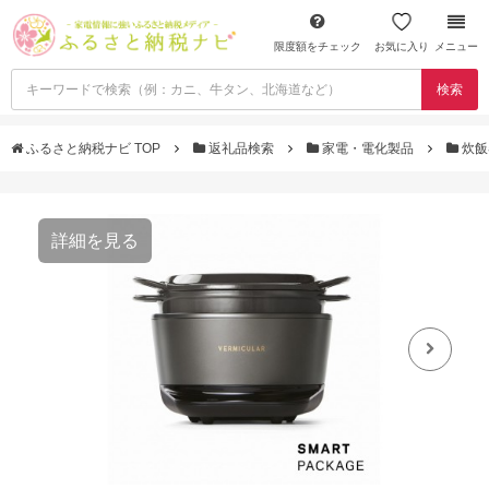
限度額をチェック
お気に入り
メニュー
検索
ふるさと納税ナビ TOP
返礼品検索
家電・電化製品
炊飯
詳細を見る