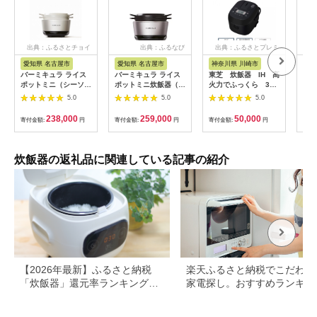
出典：ふるさとチョイ
出典：ふるなび
出典：ふるさとプレミ
出
ス
アム
愛知県 名古屋市
愛知県 名古屋市
神奈川県 川崎市
埼
バーミキュラ ライス
バーミキュラ ライス
東芝 炊飯器 IH 高
【ふ
ポットミニ（シーソル
ポットミニ炊飯器（ソ
火力でふっくら 3
IH
トホワイト）【スマー
リッドシルバー）炊飯
合 RC-5XW(K)
炭 
5.0
5.0
5.0
トパッケージ】
器
141305_KV49
イプ
＜
238,000
259,000
50,000
寄付金額:
円
寄付金額:
円
寄付金額:
円
寄付
【1
菱電
一人
玉県
炊飯器の返礼品に関連している記事の紹介
【2026年最新】ふるさと納税
楽天ふるさと納税でこだわり
「炊飯器」還元率ランキング！
家電探し。おすすめランキン
パナソニック、タイガー、象印
まとめ
など人気機種も