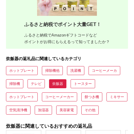
ふるさと納税でポイント大量GET！
ふるさと納税でAmazonギフトコードなど
ポイントがお得にもらえるって知ってましたか？
炊飯器の返礼品に関連しているカテゴリ
ホットプレート
掃除機他
洗濯機
コーヒーメーカ
掃除機
テレビ
炊飯器
トースター
ホットプレート
コーヒーメーカー
餅つき機
ミキサー
空気清浄機
加湿器
美容家電
その他
炊飯器に関連しているおすすめの返礼品