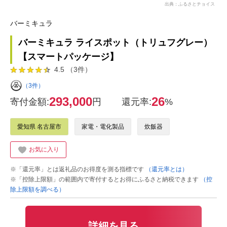
出典：ふるさとチョイス
バーミキュラ
バーミキュラ ライスポット（トリュフグレー）
【スマートパッケージ】
4.5 （3件）
（3件）
293,000
26
寄付金額:
円
還元率:
%
愛知県 名古屋市
家電・電化製品
炊飯器
お気に入り
※「還元率」とは返礼品のお得度を測る指標です
（還元率とは）
※「控除上限額」の範囲内で寄付するとお得にふるさと納税できます
（控
除上限額を調べる）
詳細を見る