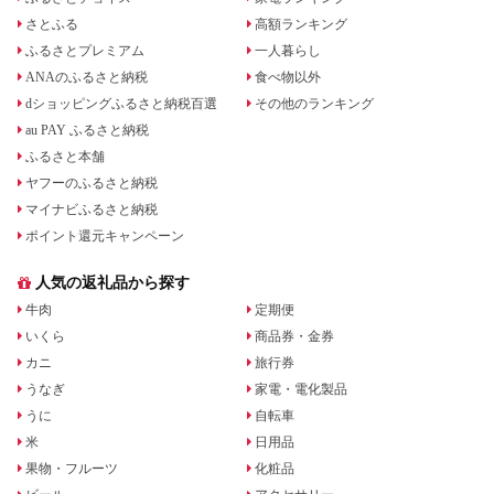
さとふる
高額ランキング
ふるさとプレミアム
一人暮らし
ANAのふるさと納税
食べ物以外
dショッピングふるさと納税百選
その他のランキング
au PAY ふるさと納税
ふるさと本舗
ヤフーのふるさと納税
マイナビふるさと納税
ポイント還元キャンペーン
人気の返礼品から探す
牛肉
定期便
いくら
商品券・金券
カニ
旅行券
うなぎ
家電・電化製品
うに
自転車
米
日用品
果物・フルーツ
化粧品