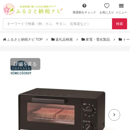
限度額をチェック
お気に入り
メニュー
検索
ふるさと納税ナビ TOP
返礼品検索
家電・電化製品
トー
詳細を見る