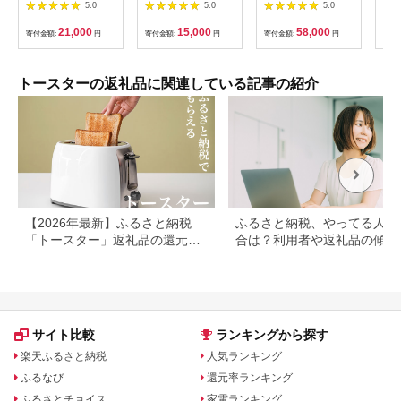
D038W)
ォームグレー
モデル】アラジン 4枚
イボ
5.0
5.0
5.0
ホワイト 白 グラファ
イトグリル＆トースタ
21,000
15,000
58,000
寄付金額:
円
寄付金額:
円
寄付金額:
円
寄付
ー 4枚焼き グリル ア
ラジントースター ト
ースター4枚焼き トー
スター調理家電 家電
トースターの返礼品に関連している記事の紹介
AGT-G13FJ
【2026年最新】ふるさと納税
ふるさと納税、やってる人の
「トースター」返礼品の還元率
合は？利用者や返礼品の傾向
ランキング！バルミューダやア
とめ
ラジンも
サイト比較
ランキングから探す
楽天ふるさと納税
人気ランキング
ふるなび
還元率ランキング
ふるさとチョイス
家電ランキング