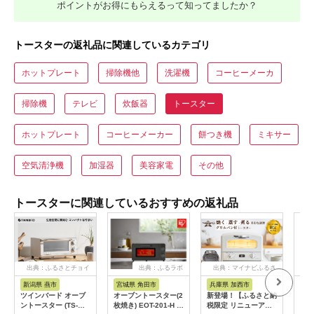
ポイントがお得にもらえるって知ってましたか？
トースターの返礼品に関連しているカテゴリ
ホットプレート
掃除機他
洗濯機
コーヒーメーカ
掃除機
テレビ
炊飯器
トースター
ホットプレート
コーヒーメーカー
餅つき機
ミキサー
空気清浄機
加湿器
美容家電
その他
トースターに関連しているおすすめの返礼品
出典：ふるさとチョイ
出典：ふるラボ
出典：マイナビふるさ
ス
と納税
新潟県 燕市
宮城県 角田市
兵庫県 加西市
宮
ツインバード オーブ
オーブントースター(2
新登場！【ふるさと納
オー
ントースター (TS-
枚焼き) EOT-201-H ウ
税限定 リニューアル
枚焼き