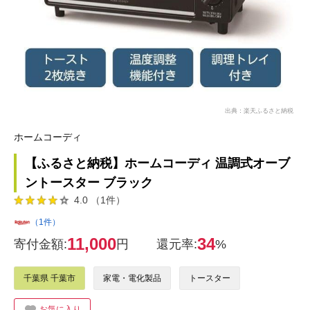
出典：楽天ふるさと納税
ホームコーディ
【ふるさと納税】ホームコーディ 温調式オーブ
ントースター ブラック
4.0 （1件）
（1件）
11,000
34
寄付金額:
円
還元率:
%
千葉県 千葉市
家電・電化製品
トースター
お気に入り