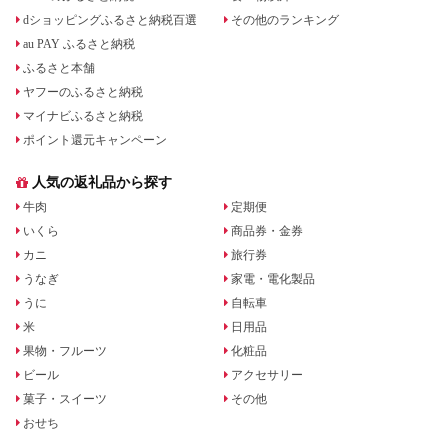
dショッピングふるさと納税百選
その他のランキング
au PAY ふるさと納税
ふるさと本舗
ヤフーのふるさと納税
マイナビふるさと納税
ポイント還元キャンペーン
人気の返礼品から探す
牛肉
定期便
いくら
商品券・金券
カニ
旅行券
うなぎ
家電・電化製品
うに
自転車
米
日用品
果物・フルーツ
化粧品
ビール
アクセサリー
菓子・スイーツ
その他
おせち