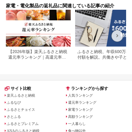
マ 
家電・電化製品の返礼品に関連している記事の紹介
【2026年版】楽天ふるさと納税
ふるさと納税、年収600万の
還元率ランキング｜高還元率返
付額を解説。共働きや子ども
礼品をジャンル別に比較
いる場合も
サイト比較
ランキングから探す
楽天ふるさと納税
人気ランキング
ふるなび
還元率ランキング
ふるさとチョイス
家電ランキング
さとふる
高額ランキング
ふるさとプレミアム
一人暮らし
ANAのふるさと納税
食べ物以外