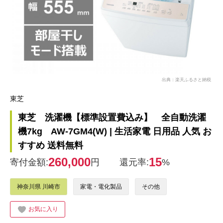
出典：楽天ふるさと納税
東芝
東芝 洗濯機【標準設置費込み】 全自動洗濯
機7kg AW-7GM4(W) | 生活家電 日用品 人気 お
すすめ 送料無料
260,000
15
寄付金額:
円
還元率:
%
神奈川県 川崎市
家電・電化製品
その他
お気に入り