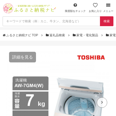
限度額をチェック
お気に入り
メニュー
検索
ふるさと納税ナビ TOP
返礼品検索
家電・電化製品
家電
詳細を見る