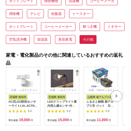
ホットプレート
掃除機他
洗濯機
コーヒーメーカ
掃除機
テレビ
炊飯器
トースター
ホットプレート
コーヒーメーカー
餅つき機
ミキサー
空気清浄機
加湿器
美容家電
その他
家電・電化製品のその他に関連しているおすすめの返礼
品
出典：ふるさとチョイ
出典：ふるさとチョイ
出典：Yahoo!ふるさと
出
ス
ス
納税
宮城県 角田市
宮城県 角田市
山梨県 南アルプス市
宮
AC式LED防犯センサ
LEDクリップライト屋
ふるさと納税 南アル
【ふ
ーライトLSL-ACTN-
内用人感センサｰ付タ
プス市 ジット 日本
タブ
1200
イプ 60形相当ILW-
製リサイクルインクカ
ブル
5.0
5.0
5.0
85GSC3
ートリッジ LC3117-
IPD
4PK用JIT-B31174P
キャ
19,000
15,000
11,000
寄付金額:
円
寄付金額:
円
寄付金額:
円
寄付
バー
ャン
かけ