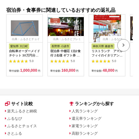
宿泊券・食事券に関連しているおすすめの返礼品
出典：ふるさとチョイ
出典：ふるさとプレミ
出典：ふるなび
ス
アム
愛知県 大口町
長野県 小諸市
神奈川県 鎌倉市
京
自転車オーダーメイド
宿泊券 中棚荘 1泊2食
リストランテ アマル
専門
チケット 30万円分
付 2名様 ギフト券 チ
フィイのイタリアンデ
菜と
【1360365】
ケット 券 宿泊 旅行
ィナーコースA ペア
池】
5.0
5.0
5.0
温泉 食事
券
鳥コ
064
1,000,000
160,000
48,000
寄付金額:
円
寄付金額:
円
寄付金額:
円
寄付
サイト比較
ランキングから探す
楽天ふるさと納税
人気ランキング
ふるなび
還元率ランキング
ふるさとチョイス
家電ランキング
さとふる
高額ランキング