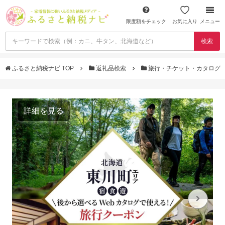
限度額をチェック
お気に入り
メニュー
検索
ふるさと納税ナビ TOP
返礼品検索
旅行・チケット・カタログ
詳細を見る