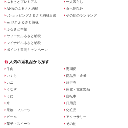
ふるさとプレミアム
一人暮らし
ANAのふるさと納税
食べ物以外
dショッピングふるさと納税百選
その他のランキング
au PAY ふるさと納税
ふるさと本舗
ヤフーのふるさと納税
マイナビふるさと納税
ポイント還元キャンペーン
人気の返礼品から探す
牛肉
定期便
いくら
商品券・金券
カニ
旅行券
うなぎ
家電・電化製品
うに
自転車
米
日用品
果物・フルーツ
化粧品
ビール
アクセサリー
菓子・スイーツ
その他