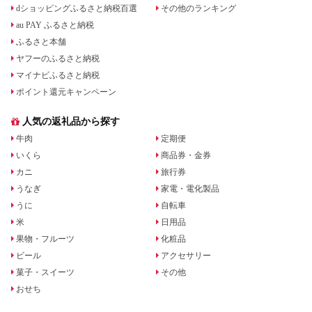
dショッピングふるさと納税百選
その他のランキング
au PAY ふるさと納税
ふるさと本舗
ヤフーのふるさと納税
マイナビふるさと納税
ポイント還元キャンペーン
人気の返礼品から探す
牛肉
定期便
いくら
商品券・金券
カニ
旅行券
うなぎ
家電・電化製品
うに
自転車
米
日用品
果物・フルーツ
化粧品
ビール
アクセサリー
菓子・スイーツ
その他
おせち