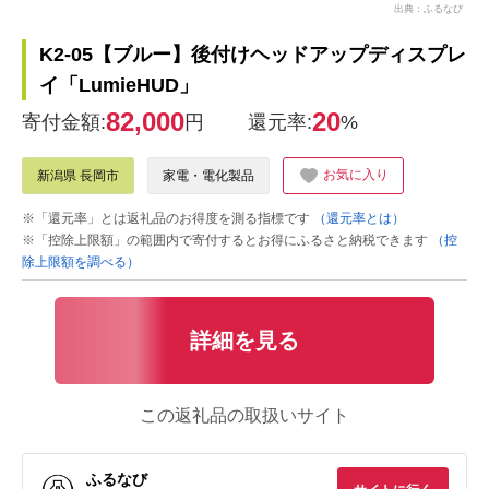
出典：ふるなび
K2-05【ブルー】後付けヘッドアップディスプレ
イ「LumieHUD」
82,000
20
寄付金額:
円
還元率:
%
お気に入り
新潟県 長岡市
家電・電化製品
※「還元率」とは返礼品のお得度を測る指標です
（還元率とは）
※「控除上限額」の範囲内で寄付するとお得にふるさと納税できます
（控
除上限額を調べる）
詳細を見る
この返礼品の取扱いサイト
ふるなび