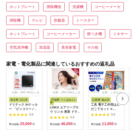
ホットプレート
掃除機他
洗濯機
コーヒーメーカ
掃除機
テレビ
炊飯器
トースター
ホットプレート
コーヒーメーカー
餅つき機
ミキサー
空気清浄機
加湿器
美容家電
その他
家電・電化製品に関連しているおすすめの返礼品
出典：JRE MALLふる
出典：JRE MALLふる
出典：ふるなび
さと納税
さと納税
埼玉県 川口市
茨城県 つくばみらい
広島県 福山市
大
市
ドリテック IHクッカ
工具 電子工作用はん
乾電
LINKA エアリーブロ
ー 「ピッコリーノ」
だこてセット X-
単3
ウ リンカ 美容 ドライ
ブラック DI-
2000E[BAEG004]工
カリ
5.0
5.0
ヤー ヘアケア 髪 エス
217BK【1642626】
5.0
具
ック
テ ギフト ラッピング
25,000
46,000
11,000
寄付金額:
円
贈呈品 プレゼント 母
寄付金額:
円
寄付金額:
円
寄付
の日 母の日準備 母の
日ギフト [EV08-NT]