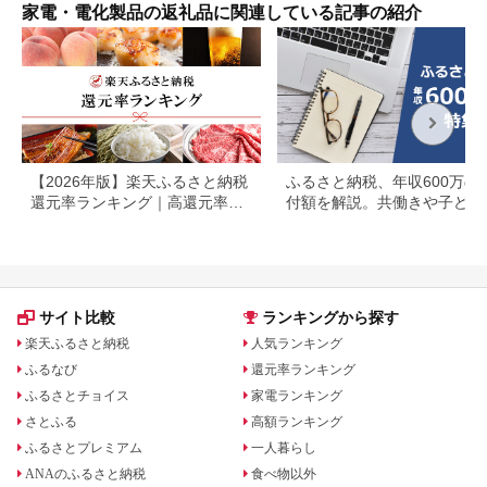
家電・電化製品の返礼品に関連している記事の紹介
【2026年版】楽天ふるさと納税
ふるさと納税、年収600万の
還元率ランキング｜高還元率返
付額を解説。共働きや子ども
礼品をジャンル別に比較
いる場合も
サイト比較
ランキングから探す
楽天ふるさと納税
人気ランキング
ふるなび
還元率ランキング
ふるさとチョイス
家電ランキング
さとふる
高額ランキング
ふるさとプレミアム
一人暮らし
ANAのふるさと納税
食べ物以外