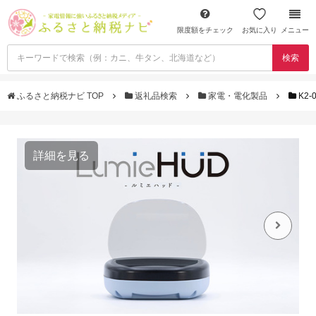
限度額をチェック
お気に入り
メニュー
検索
ふるさと納税ナビ TOP
返礼品検索
家電・電化製品
K2
詳細を見る