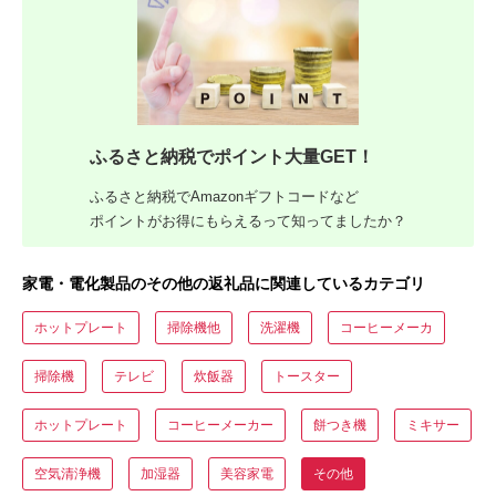
ふるさと納税でポイント大量GET！
ふるさと納税でAmazonギフトコードなど
ポイントがお得にもらえるって知ってましたか？
家電・電化製品のその他の返礼品に関連しているカテゴリ
ホットプレート
掃除機他
洗濯機
コーヒーメーカ
掃除機
テレビ
炊飯器
トースター
ホットプレート
コーヒーメーカー
餅つき機
ミキサー
空気清浄機
加湿器
美容家電
その他