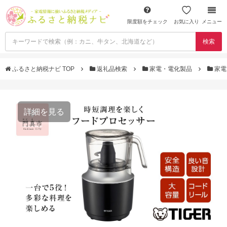
限度額をチェック
お気に入り
メニュー
検索
ふるさと納税ナビ TOP
返礼品検索
家電・電化製品
家電
詳細を見る