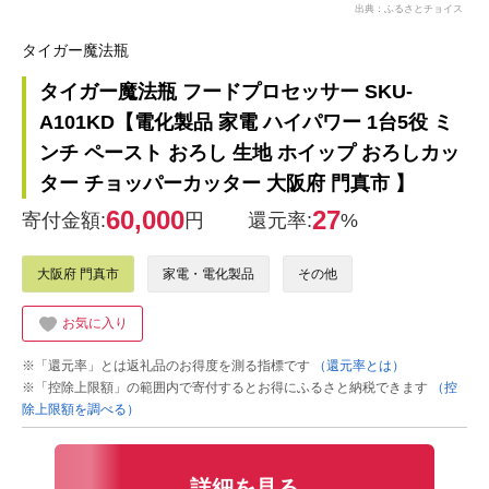
出典：ふるさとチョイス
タイガー魔法瓶
タイガー魔法瓶 フードプロセッサー SKU-
A101KD【電化製品 家電 ハイパワー 1台5役 ミ
ンチ ペースト おろし 生地 ホイップ おろしカッ
ター チョッパーカッター 大阪府 門真市 】
60,000
27
寄付金額:
円
還元率:
%
大阪府 門真市
家電・電化製品
その他
お気に入り
※「還元率」とは返礼品のお得度を測る指標です
（還元率とは）
※「控除上限額」の範囲内で寄付するとお得にふるさと納税できます
（控
除上限額を調べる）
詳細を見る