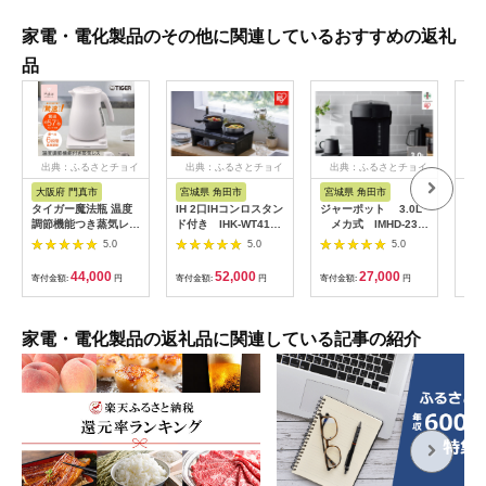
家電・電化製品のその他に関連しているおすすめの返礼
品
出典：ふるさとチョイ
出典：ふるさとチョイ
出典：ふるさとチョイ
出
ス
ス
ス
大阪府 門真市
宮城県 角田市
宮城県 角田市
岐
タイガー魔法瓶 温度
IH 2口IHコンロスタン
ジャーポット 3.0L
温度
調節機能つき蒸気レス
ド付き IHK-WT41S-
メカ式 IMHD-230-
ケト
電気ケトル 1.2L PTV-
B
B ブラック
（12
5.0
5.0
5.0
A120【HC チェスナ
EG
ッツグレー、WG グレ
トシ
44,000
52,000
27,000
寄付金額:
円
寄付金額:
円
寄付金額:
円
寄付
イッシュホワイト】大
F4N
阪府門真市 家電 電化
製品 キッチン家電 生
活家電 新生活 新生活
家電・電化製品の返礼品に関連している記事の紹介
応援