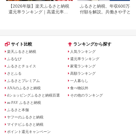
【2026年版】楽天ふるさと納税
ふるさと納税、年収600万の
還元率ランキング｜高還元率返
付額を解説。共働きや子ども
礼品をジャンル別に比較
いる場合も
サイト比較
ランキングから探す
楽天ふるさと納税
人気ランキング
ふるなび
還元率ランキング
ふるさとチョイス
家電ランキング
さとふる
高額ランキング
ふるさとプレミアム
一人暮らし
ANAのふるさと納税
食べ物以外
dショッピングふるさと納税百選
その他のランキング
au PAY ふるさと納税
ふるさと本舗
ヤフーのふるさと納税
マイナビふるさと納税
ポイント還元キャンペーン