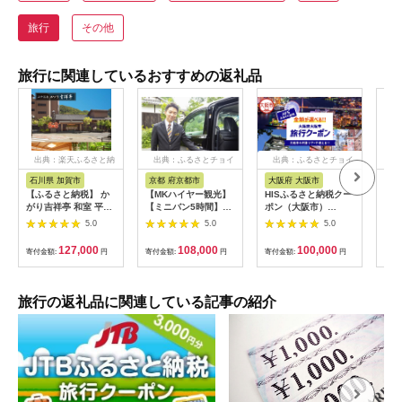
旅行
その他
旅行に関連しているおすすめの返礼品
出典：楽天ふるさと納
出典：ふるさとチョイ
出典：ふるさとチョイ
出
税
ス
ス
石川県 加賀市
京都 府京都市
大阪府 大阪市
兵
【ふるさと納税】 か
【MKハイヤー観光】
HISふるさと納税クー
【ふ
がり吉祥亭 和室 平日
【ミニバン5時間】ド
ポン（大阪市）
効期
限定 ペア宿泊券 1泊2
ライバーとめぐるとっ
30,000円分_OS039-
も使
5.0
5.0
5.0
食付 2名 ペア 食事付
ておきの京都観光（3
0001-07
60
温泉 宿泊券 旅行 トラ
／21-6／20・10／1-
券 
127,000
108,000
100,000
寄付金額:
円
寄付金額:
円
寄付金額:
円
寄付
ベル 宿泊 宿泊施設 宿
11／30）
旅行
レジャー F6P-0991
カニ
行 
宿 
旅行の返礼品に関連している記事の紹介
ン 
行 
プレ
日 2