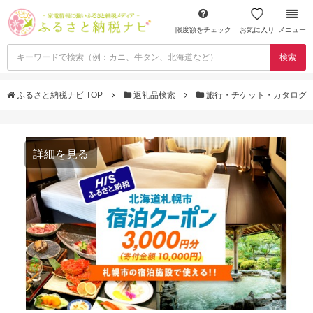
限度額をチェック
お気に入り
メニュー
検索
ふるさと納税ナビ TOP
返礼品検索
旅行・チケット・カタログ
詳細を見る