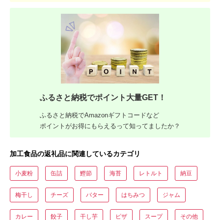
ふるさと納税でポイント大量GET！
ふるさと納税でAmazonギフトコードなど
ポイントがお得にもらえるって知ってましたか？
加工食品の返礼品に関連しているカテゴリ
小麦粉
缶詰
鰹節
海苔
レトルト
納豆
梅干し
チーズ
バター
はちみつ
ジャム
カレー
餃子
干し芋
ピザ
スープ
その他