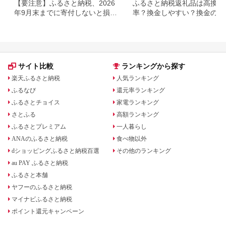
【要注意】ふるさと納税、2026
ふるさと納税返礼品は高換金
年9月末までに寄付しないと損す
率？換金しやすい？換金の可
る可能性大｜10月からの制度変
について
更を解説
サイト比較
ランキングから探す
楽天ふるさと納税
人気ランキング
ふるなび
還元率ランキング
ふるさとチョイス
家電ランキング
さとふる
高額ランキング
ふるさとプレミアム
一人暮らし
ANAのふるさと納税
食べ物以外
dショッピングふるさと納税百選
その他のランキング
au PAY ふるさと納税
ふるさと本舗
ヤフーのふるさと納税
マイナビふるさと納税
ポイント還元キャンペーン