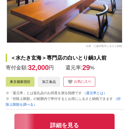
出典：三越伊勢丹ふるさと納税
＜水たき玄海＞専門店の白いとり鍋3人前
32,000
29
寄付金額:
円
還元率:
%
お気に入り
東京都新宿区
加工食品
※「還元率」とは返礼品のお得度を測る指標です
（還元率とは）
※「控除上限額」の範囲内で寄付するとお得にふるさと納税できます
（控
除上限額を調べる）
詳細を見る