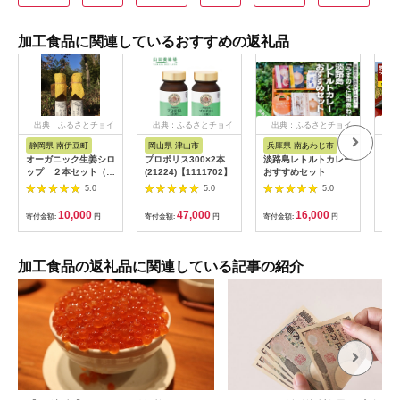
加工食品に関連しているおすすめの返礼品
出典：ふるさとチョイ
出典：ふるさとチョイ
出典：ふるさとチョイ
出
ス
ス
ス
静岡県 南伊豆町
岡山県 津山市
兵庫県 南あわじ市
山
オーガニック生姜シロ
プロポリス300×2本
淡路島レトルトカレー
A0
ップ ２本セット（プ
(21224)【1111702】
おすすめセット
き「
レーン） 【 生姜 健
包装
5.0
5.0
5.0
康 ジンジャーシロッ
個 
プ ジンジャー しょう
付き
10,000
47,000
16,000
寄付金額:
円
寄付金額:
円
寄付金額:
円
寄付
が 生姜シロップ 】
<H-1>
加工食品の返礼品に関連している記事の紹介