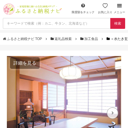
限度額をチェック
お気に入り
メニュー
検索
ふるさと納税ナビ TOP
返礼品検索
加工食品
＜水たき玄
詳細を見る