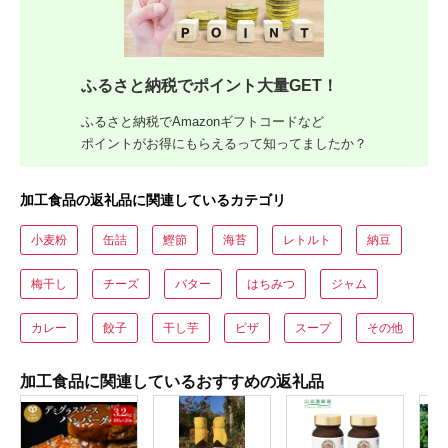
ふるさと納税でポイント大量GET！
ふるさと納税でAmazonギフトコードなど
ポイントがお得にもらえるって知ってましたか？
加工食品の返礼品に関連しているカテゴリ
小麦粉
缶詰
鰹節
海苔
レトルト
納豆
梅干し
チーズ
バター
はちみつ
ジャム
カレー
餃子
干し芋
ピザ
スープ
その他
加工食品に関連しているおすすめの返礼品