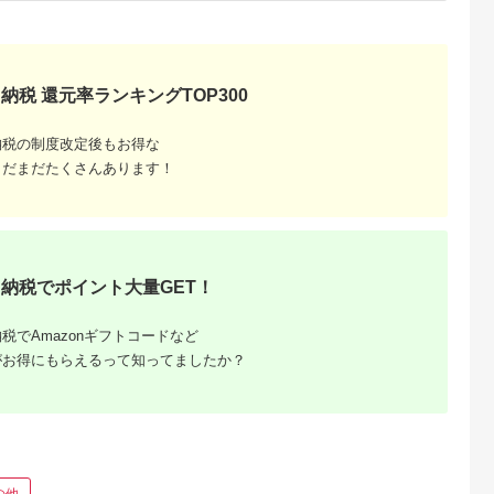
ン 地元ワイン 山ぶ
どう スパイシー ）
納税 還元率ランキングTOP300
納税の制度改定後もお得な
まだまだたくさんあります！
るさと納
納税でポイント大量GET！
税でAmazonギフトコードなど
がお得にもらえるって知ってましたか？
の他