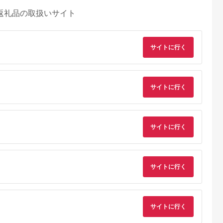
返礼品の取扱いサイト
サイトに行く
サイトに行く
サイトに行く
サイトに行く
典：ふるなび
出典：ふるなび
出典：ふるなび
出典：ふるな
沢市
静岡県 富士宮市
北海道 鶴居村
山形県 上山市
11月下旬より
0013-18-02 富士山
北海道 鶴居村 ナチュ
タケダワイナリール
 Hour ドラ
北山ワイン 日本ワイ
ラルチーズ 鶴居 ＆ ク
ジュ（辛口）とシャ
サイトに行く
（330ml
ン（赤）「富士の夢」
ロンヌルージュ ワイ
ンマスカットのセッ
5.0
5.0
5.0
5.0
スパークリ
ン セット 詰め合わせ
ト 0141-2616
0,000
13,000
25,000
22,000
ン「ベアレン
ギフト 国産 （ワイ
円
寄付金額:
円
寄付金額:
円
寄付金額:
円