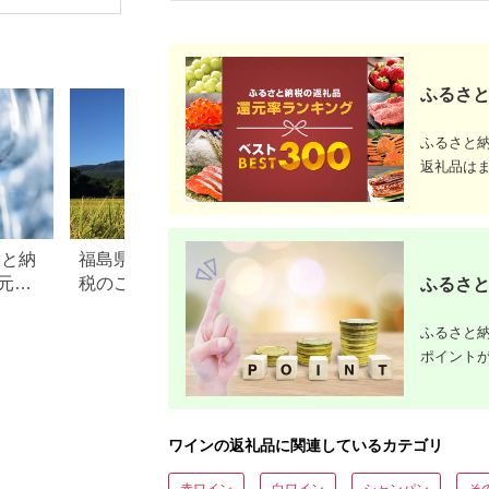
720ml） 酒 ギフト ぶ
醸造所」
どう 岩の原 新潟 上越
ふるさと
ふるさと
返礼品は
さと納
福島県磐梯町のふるさと納
岩手県葛巻町のふ
元率
税のご紹介
税のご紹介
ふるさと
ふるさと納
ポイント
ワインの返礼品に関連しているカテゴリ
赤ワイン
白ワイン
シャンパン
そ