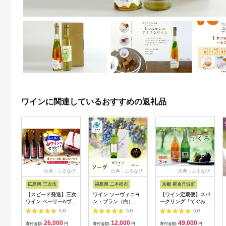
ワインに関連しているおすすめの返礼品
出典：ふるなび
出典：ふるなび
出典：ふるなび
広島県 三次市
福島県 二本松市
京都 府京丹波町
【スピード発送】三次
ワイン ソーヴィニヨ
【ワイン定期便】スパ
ワイン ベーリーAヴァ
ン・ブラン（白）
ークリング「てぐみ」
インヤード3本
720ml×1本【ふくし
3カ月 定期便 丹波ワ
5.0
5.0
5.0
[APAZ031] ワイン
ま農家の夢ワイン株式
イン [047SJ001R]
26,000
12,000
49,000
会社】
寄付金額:
円
寄付金額:
円
寄付金額:
円