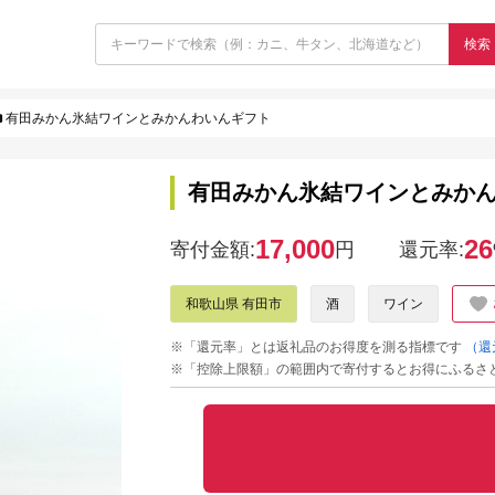
検索
有田みかん氷結ワインとみかんわいんギフト
有田みかん氷結ワインとみか
17,000
26
寄付金額:
円
還元率:
和歌山県 有田市
酒
ワイン
※「還元率」とは返礼品のお得度を測る指標です
（還
※「控除上限額」の範囲内で寄付するとお得にふるさ