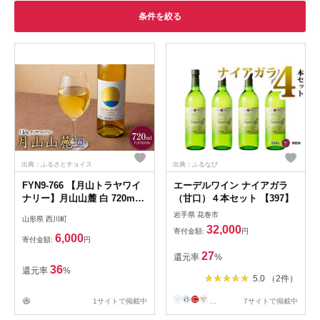
条件を絞る
出典：ふるさとチョイス
出典：ふるなび
FYN9-766 【月山トラヤワイ
エーデルワイン ナイアガラ
ナリー】月山山麓 白 720ml
（甘口）４本セット 【397】
白ワイン 山形県 西川町
岩手県 花巻市
山形県 西川町
32,000
寄付金額:
円
6,000
寄付金額:
円
27
還元率
%
36
還元率
%
5.0 （2件）
1サイトで掲載中
...
7サイトで掲載中