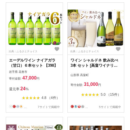
出典：ふるさとチョイス
出典：ふるさとチョイス
エーデルワイン ナイアガラ
ワイン シャルドネ 飲み比べ
（甘口）６本セット 【398】
3本 セット [高畠ワイナリー
山形県 高畠町
岩手県 花巻市
山形県 高畠町
tk06ays730009] ふるさと納税
47,000
寄付金額:
円
高畠ワイナリー 白ワイン ス
31,000
寄付金額:
円
パークリング クラシック バ
24
還元率
%
リック シャルドネ ワインセ
5.0 （15件）
ット 白 酒 お酒 プレゼント
4.8 （4件）
...
7サイトで掲載中
...
5サイトで掲載中