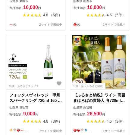
長野県 東御市
熊本県 山鹿市
ー ぶどう シャルドネ わいん
16,000
16,000
寄付金額:
円
寄付金額:
円
白わいん お酒 辛口 国産 日本
4.8 （5件）
4.5 （5件）
熊本県 山鹿市 ふるさと 人気
ディナー【熊本ワインファー
2サイトで掲載中
2サイトで掲載中
ム株式会社 】[ZCO001]
出典：ふるさとチョイス
出典：楽天ふるさと納税
フォックスヴィレッジ 甲州
【ふるさと納税】ワイン 高畠
スパークリング 720ml 165-
まほろばの貴婦人 各720ml 2
020
本 セット [tk06ays730018 山
山梨県 笛吹市
山形県 高畠町
形県 高畠町 高畠ワイナリー]
9,000
26,500
寄付金額:
円
寄付金額:
円
甘口 高畠ワイン 高畠 ワイナ
4.8 （3件）
4.6 （3件）
リー 白ワイン 酒 飲み比べ 白
...
7サイトで掲載中
...
6サイトで掲載中