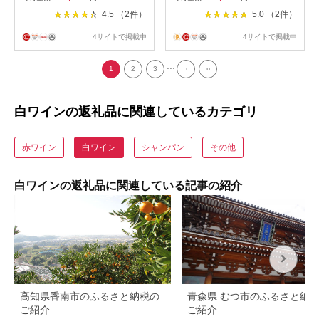
ワイン お酒 酒 アルコール 山
4.5 （2件）
5.0 （2件）
梨県 山梨市 山梨 ギフト プレ
ゼント 贈り物 人気 送料無料
4サイトで掲載中
4サイトで掲載中
【1285337】
...
1
2
3
›
››
白ワインの返礼品に関連しているカテゴリ
赤ワイン
白ワイン
シャンパン
その他
白ワインの返礼品に関連している記事の紹介
高知県香南市のふるさと納税の
青森県 むつ市のふるさと納
ご紹介
ご紹介