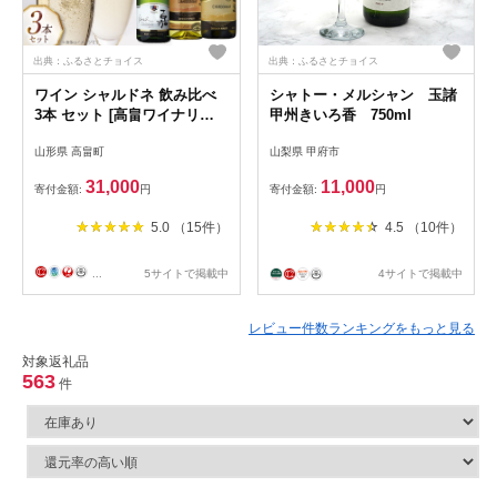
出典：ふるさとチョイス
出典：ふるさとチョイス
ワイン シャルドネ 飲み比べ
シャトー・メルシャン 玉諸
3本 セット [高畠ワイナリー
甲州きいろ香 750ml
山形県 高畠町
山形県 高畠町
山梨県 甲府市
tk06ays730009] ふるさと納税
高畠ワイナリー 白ワイン ス
31,000
11,000
寄付金額:
円
寄付金額:
円
パークリング クラシック バ
リック シャルドネ ワインセ
5.0 （15件）
4.5 （10件）
ット 白 酒 お酒 プレゼント
...
5サイトで掲載中
4サイトで掲載中
レビュー件数ランキングをもっと見る
対象返礼品
563
件