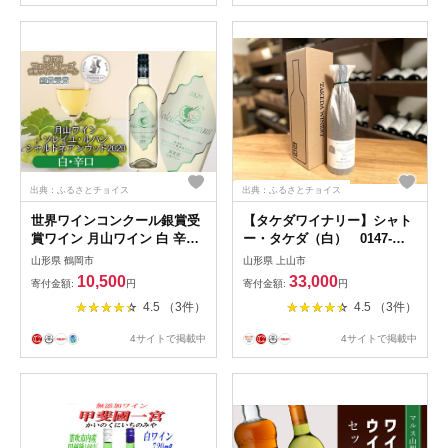
出典：ふるさとチョイス
出典：ふるさとチョイス
世界ワインコンクール銀賞受
【タケダワイナリー】シャト
賞ワイン 月山ワイン 白 辛口
ー・タケダ（白） 0147-
ソレイユ・ルバン シャルドネ
2618
山形県 鶴岡市
山形県 上山市
アンウッド 2020 Z05-202
10,500
33,000
寄付金額:
円
寄付金額:
円
4.5 （3件）
4.5 （3件）
4サイトで掲載中
4サイトで掲載中