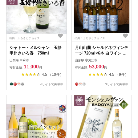
出典：ふるさとチョイス
出典：ふるさとチョイス
シャトー・メルシャン 玉諸
月山山麓 シャルドネヴィンテ
甲州きいろ香 750ml
ージ 720ml×6本 白ワイン 辛
口 ワイン 白 酒 山形 053-
山梨県 甲府市
山形県 寒河江市
E-CK022
11,000
53,000
寄付金額:
円
寄付金額:
円
4.5 （10件）
4.5 （9件）
4サイトで掲載中
3サイトで掲載中