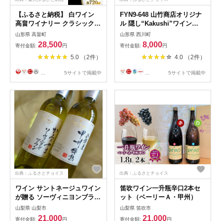
【ふるさと納税】 白ワイン
FYN9-648 山竹商店オリジナ
高畠ワイナリー クラシック
ル 隠し“Kakushi”ワイン
シャルドネ 720ml 3本セット
720ml 白ワイン 家飲み 宅飲
山形県 高畠町
山形県 西川町
[高畠ワイナリー 山形県 高畠
み お酒 スッキリ フルーティ
28,500
8,000
寄付金額:
円
寄付金額:
円
町 tk06ays730089] 白 ワイン
ー フレッシュ アルコール 山
5.0 （2件）
4.0 （2件）
セット 高畠ワイナリー お酒
形県 西川町
酒
...
5サイトで掲載中
...
5サイトで掲載中
出典：ふるさとチョイス
出典：ふるさとチョイス
ワイン サントネージュワイン
笛吹ワイン一升瓶辛口2本セ
が贈る ソーヴィニヨンブラン
ット（ベーリーＡ・甲州）
甲州樽熟 白ワイン 2本 セッ
山梨県 山梨市
山梨県 笛吹市
ト_ ふるさと納税 ふるさと
21,000
21,000
寄付金額:
円
寄付金額:
円