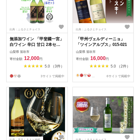
出典：ふるさとチョイス
出典：ふるさとチョイス
無添加ワイン 「甲斐國一宮」
「甲州ヴェルディーニョ」
白ワイン 辛口 甘口 2本セッ
「ツインアルプス」015-021
ト
山梨県 笛吹市
山梨県 笛吹市
12,000
16,000
寄付金額:
円
寄付金額:
円
5.0 （3件）
5.0 （2件）
3サイトで掲載中
...
6サイトで掲載中
出典：楽天ふるさと納税
出典：ふるさとチョイス