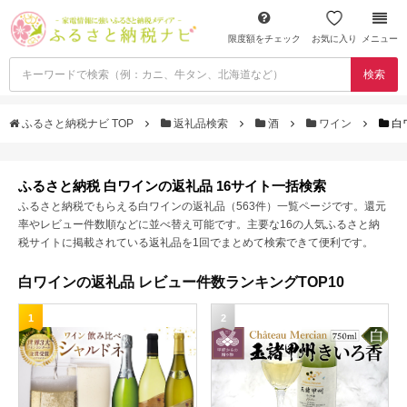
限度額をチェック
お気に入り
メニュー
検索
ふるさと納税ナビ TOP
返礼品検索
酒
ワイン
白
ふるさと納税 白ワインの返礼品 16サイト一括検索
ふるさと納税でもらえる白ワインの返礼品（563件）一覧ページです。還元
率やレビュー件数順などに並べ替え可能です。主要な16の人気ふるさと納
税サイトに掲載されている返礼品を1回でまとめて検索できて便利です。
白ワインの返礼品 レビュー件数ランキングTOP10
1
2