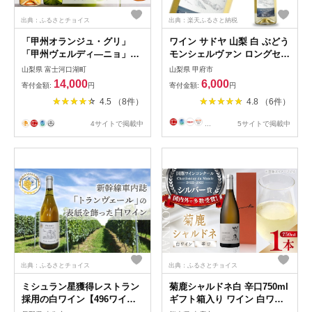
出典：ふるさとチョイス
出典：楽天ふるさと納税
「甲州オランジュ・グリ」
ワイン サドヤ 山梨 白 ぶどう
「甲州ヴェルディ―ニョ」白
モンシェルヴァン ロングセラ
ワイン2本セット
ー 定番 チリ産 フルーティ 和
山梨県 富士河口湖町
山梨県 甲府市
食 イタリアン お酒 デイリー
14,000
6,000
寄付金額:
円
寄付金額:
円
ワイン パーティ クリスマス
4.5 （8件）
4.8 （6件）
誕生日 敬老の日 記念日
4サイトで掲載中
...
5サイトで掲載中
出典：ふるさとチョイス
出典：ふるさとチョイス
ミシュラン星獲得レストラン
菊鹿シャルドネ白 辛口750ml
採用の白ワイン【496ワイナ
ギフト箱入り ワイン 白ワイ
リー】
ン 菊鹿ワイン 菊鹿ワイナリ