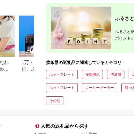
一人暮らし 新生活 埼
玉県 深谷市
ふるさと
ふるさと納
ポイント
だわ
1万・2万・3万円！寄付金額
【マンガふるさと
炊飯器の返礼品に関連しているカテゴリ
めラ
別、ふるさと納税の家電返
礼品が届いたよ！
ホットプレート
掃除機他
洗濯機
礼品特集
ップ特例に挑戦
ホットプレート
コーヒーメーカー
餅つ
その他
す
人気の返礼品から探す