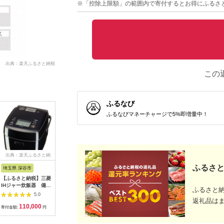
※「控除上限額」の範囲内で寄付するとお得にふるさ
出典：楽天ふるさと納税
この
ふるなび
ふるなびマネーチャージで5%即増量中！
出典：楽天ふるさと納
出典：ふるなび
出典：Yahoo!ふるさと
出典：auP
税
納税
ふるさと
埼玉県 深谷市
愛知県 名古屋市
大阪府 大東市
大阪府 門
【ふるさと納税】三菱
バーミキュラ ライス
ふるさと納税 大東市
＜2025
IHジャー炊飯器 備長
ポットミニ炊飯器（ソ
象印 【 STAN. 】 電
タイガー魔
ふるさと
炭 炭炊釜（小容量タ
リッドシルバー）炊飯
気ケトル CKPA08-BA
圧力IH炊飯
5.0
5.0
5.0
イプ） NJ-SE06H-B
器
ブラック
S060WS
返礼品は
110,000
259,000
30,000
3
＜カラー：黒曜＞
イト 3.5
寄付金額:
円
寄付金額:
円
寄付金額:
円
寄付金額:
【11218-0941】＃三
電 炊飯器
菱電機 炊飯器 3.5合
市 】