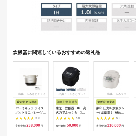
炊飯器に関連しているおすすめの返礼品
出典：ふるさとチョイ
出典：ふるさとプレミ
出典：ふるラボ
ス
アム
愛知県 名古屋市
神奈川県 川崎市
大阪府 大東市
バーミキュラ ライス
東芝 炊飯器 IH 高
象印 圧力IH炊飯ジャ
ポットミニ（シーソル
火力でふっくら 3
ー( 炊飯器 )「極め炊
トホワイト）【スマー
合 RC-5XW(K)
き」NPRU05-WA(3合
5.0
5.0
5.0
トパッケージ】
141305_KV49
炊き)ホワイト
238,000
50,000
110,000
寄付金額:
円
寄付金額:
円
寄付金額:
円