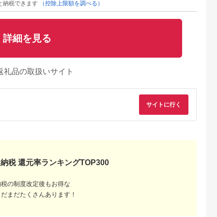
と納税できます
（控除上限額を調べる）
詳細を見る
返礼品の取扱いサイト
サイトに行く
AYふるさと納
出典：ふるさとチョイ
出典：ふるさとチョイ
出典：楽天ふるさと
税
ス
ス
納税 還元率ランキングTOP300
真市
神奈川県 川崎市
鳥取県 鳥取市
大阪府 大東市
年度新製品＞
東芝 炊飯器 IH 高
【2025年新製品】タ
【ふるさと納税】象
法瓶 土鍋
火力でふっくら 3
イガー魔法瓶 圧力IH
【 STAN. 】 オーブ
納税の制度改定後もお得な
器 JRX-
合 RC-5XW(W)
炊飯器 JRI-C060KO
トースター EQFA22-
5.0
5.0
5.0
5.0
 ミストホワ
3.5合炊き オフブラッ
WA ホワイト
まだまだたくさんあります！
40,000
50,000
181,000
66,000
合炊き【 家
ク
円
寄付金額:
円
寄付金額:
円
寄付金額:
円
 大阪府 門真