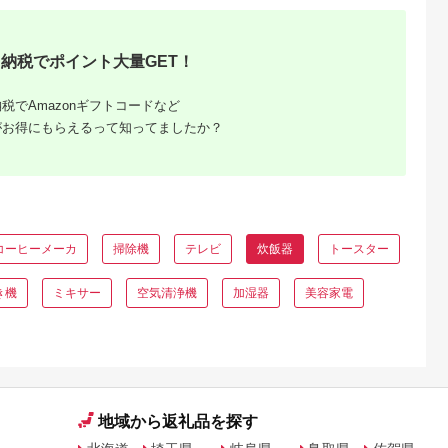
納税でポイント大量GET！
税でAmazonギフトコードなど
がお得にもらえるって知ってましたか？
納税】返
ワンスト
コーヒーメーカ
掃除機
テレビ
炊飯器
トースター
き機
ミキサー
空気清浄機
加湿器
美容家電
地域から返礼品を探す