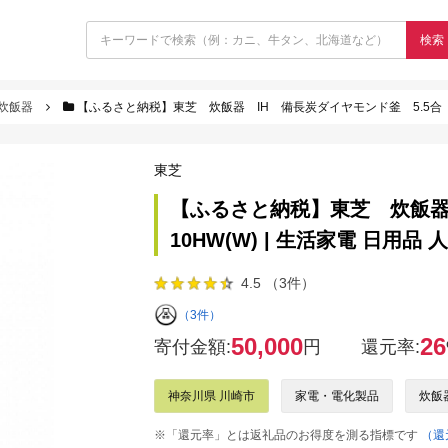
検索
炊飯器
【ふるさと納税】東芝 炊飯器 IH 備長炭ダイヤモンド釜 5.5合 RC-
東芝
【ふるさと納税】東芝 炊飯器 
10HW(W) | 生活家電 日用品
4.5 （3件）
（3件）
50,000
26
寄付金額:
円
還元率:
神奈川県 川崎市
家電・電化製品
炊飯
※「還元率」とは返礼品のお得度を測る指標です
（還