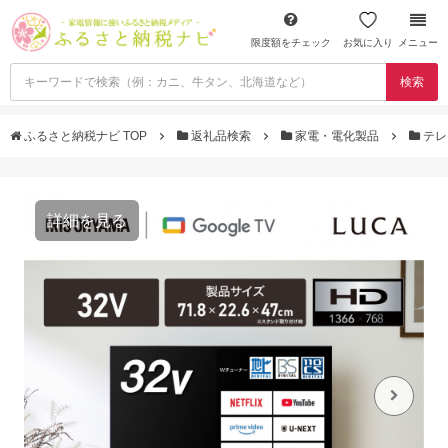
限度額をチェック
お気に入り
メニュー
検索
ふるさと納税ナビ TOP
返礼品検索
家電・電化製品
テレ
詳細を見る