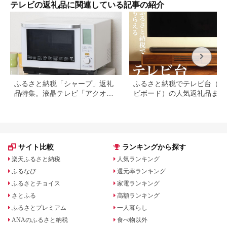
TV 65型 65インチ
テレビの返礼品に関連している記事の紹介
65V Mini LED 液晶
4K Z970R series タ
イムシフトマシン搭載
フラッグシップモデル
ダブルウインドウ 家
電 人気 おすすめ 】
ふるさと納税「シャープ」返礼
ふるさと納税でテレビ台（テ
品特集。液晶テレビ「アクオ
ビボード）の人気返礼品まと
ス」は終了間近
サイト比較
ランキングから探す
楽天ふるさと納税
人気ランキング
ふるなび
還元率ランキング
ふるさとチョイス
家電ランキング
さとふる
高額ランキング
ふるさとプレミアム
一人暮らし
ANAのふるさと納税
食べ物以外