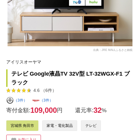
出典：JRE MALLふるさと納税
アイリスオーヤマ
テレビ Google液晶TV 32V型 LT-32WGX-F1 ブ
ラック
4.6 （6件）
（3件）
（3件）
109,000
32
寄付金額:
円
還元率:
%
宮城県 角田市
家電・電化製品
テレビ
お気に入り