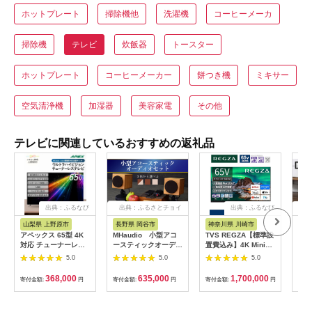
ホットプレート
掃除機他
洗濯機
コーヒーメーカ
掃除機
テレビ
炊飯器
トースター
ホットプレート
コーヒーメーカー
餅つき機
ミキサー
空気清浄機
加湿器
美容家電
その他
テレビに関連しているおすすめの返礼品
出典：ふるなび
出典：ふるさとチョイ
出典：ふるなび
出
ス
山梨県 上野原市
長野県 岡谷市
神奈川県 川崎市
福
アペックス 65型 4K
MHaudio 小型アコ
TVS REGZA【標準設
DE
対応 チューナーレス
ースティックオーディ
置費込み】4K Mini
ズ専
ウルトラハイビジョン
オセット
LED液晶テレビ
サブ
5.0
5.0
5.0
液晶テレビ
REGZA ( レグザ )
［D
AP65DPX)
Z970Rシリーズ 65V
K］ 
368,000
635,000
1,700,000
寄付金額:
円
寄付金額:
円
寄付金額:
円
寄付
型 [ 4Kチューナー内
蔵 / YouTube対応 ]
65Z970R 【 テレビ