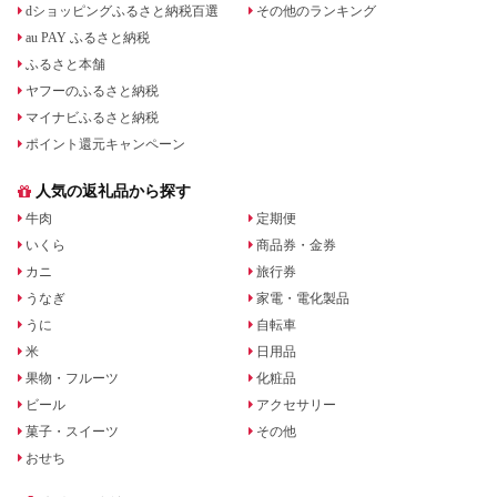
dショッピングふるさと納税百選
その他のランキング
au PAY ふるさと納税
ふるさと本舗
ヤフーのふるさと納税
マイナビふるさと納税
ポイント還元キャンペーン
人気の返礼品から探す
牛肉
定期便
いくら
商品券・金券
カニ
旅行券
うなぎ
家電・電化製品
うに
自転車
米
日用品
果物・フルーツ
化粧品
ビール
アクセサリー
菓子・スイーツ
その他
おせち