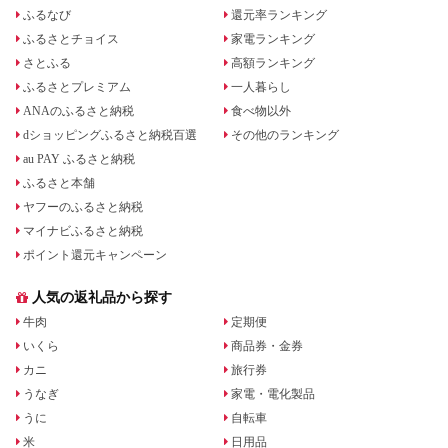
ふるなび
還元率ランキング
ふるさとチョイス
家電ランキング
さとふる
高額ランキング
ふるさとプレミアム
一人暮らし
ANAのふるさと納税
食べ物以外
dショッピングふるさと納税百選
その他のランキング
au PAY ふるさと納税
ふるさと本舗
ヤフーのふるさと納税
マイナビふるさと納税
ポイント還元キャンペーン
人気の返礼品から探す
牛肉
定期便
いくら
商品券・金券
カニ
旅行券
うなぎ
家電・電化製品
うに
自転車
米
日用品