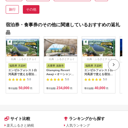
旅行
その他
宿泊券・食事券のその他に関連しているおすすめの返礼
品
出典：ふるさとチョイ
出典：ふるさとチョイ
出典：ふるさとチョイ
出
ス
ス
ス
福島県 天栄村
兵庫県 淡路市
福島県 天栄村
沖
エンゼルフォレスト白
Glamping Resort
エンゼルフォレスト白
【ホ
河高原で使える宿泊ク
Awaji＜オーシャンテ
河高原で使える宿泊ク
森の
ーポン券（15000円相
ラス＞素泊まりプラン
ーポン券（12,000円
補助
5.0
5.0
5.0
当） ペット コテージ
宿泊券
相当） F21T-097
分：
サウナ グランピング
50,000
234,000
40,000
寄付金額:
円
寄付金額:
円
寄付金額:
円
寄付
キャンプ スパ ドッグ
ラン F21T-098
サイト比較
ランキングから探す
楽天ふるさと納税
人気ランキング