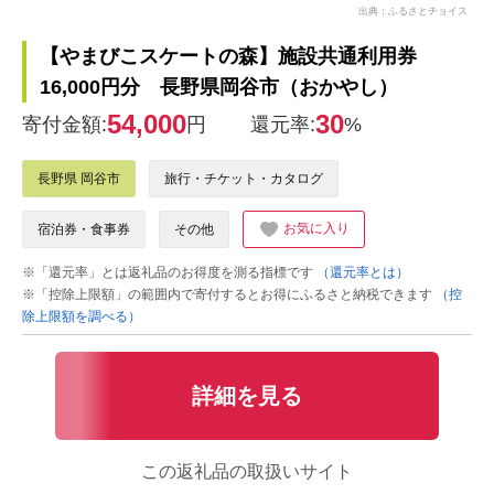
出典：ふるさとチョイス
【やまびこスケートの森】施設共通利用券
16,000円分 長野県岡谷市（おかやし）
54,000
30
寄付金額:
円
還元率:
%
長野県 岡谷市
旅行・チケット・カタログ
お気に入り
宿泊券・食事券
その他
※「還元率」とは返礼品のお得度を測る指標です
（還元率とは）
※「控除上限額」の範囲内で寄付するとお得にふるさと納税できます
（控
除上限額を調べる）
詳細を見る
この返礼品の取扱いサイト