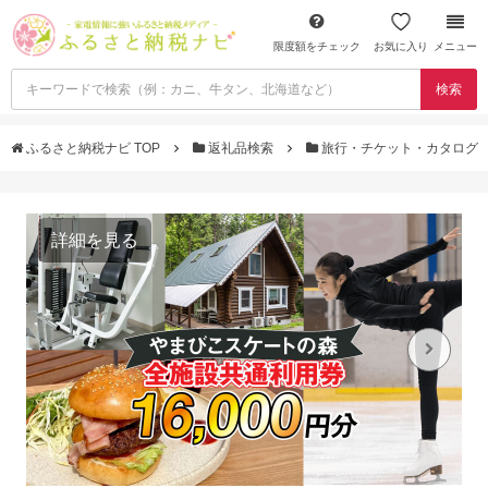
限度額をチェック
お気に入り
メニュー
検索
ふるさと納税ナビ TOP
返礼品検索
旅行・チケット・カタログ
詳細を見る