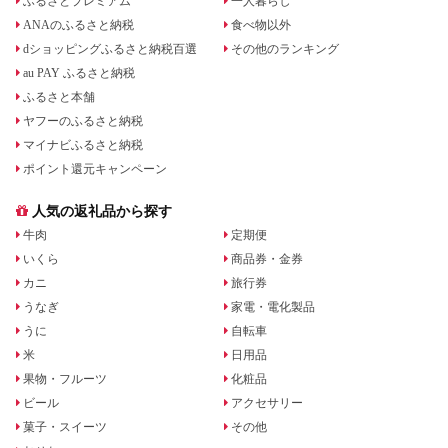
ふるさとプレミアム
一人暮らし
ANAのふるさと納税
食べ物以外
dショッピングふるさと納税百選
その他のランキング
au PAY ふるさと納税
ふるさと本舗
ヤフーのふるさと納税
マイナビふるさと納税
ポイント還元キャンペーン
人気の返礼品から探す
牛肉
定期便
いくら
商品券・金券
カニ
旅行券
うなぎ
家電・電化製品
うに
自転車
米
日用品
果物・フルーツ
化粧品
ビール
アクセサリー
菓子・スイーツ
その他