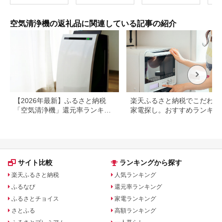
イオン 花粉 カビ 集じ
リア 暖かい 暖房器具
イリスオーヤマ
ト 
ん 消臭 脱臭 ウイルス
英国 コンパクト 持ち
PM2.5 健康維持 ニオ
ペッ
対策 AI 正規品 大阪府
運び 屋外 足元 暖房効
イ対策 センサー
暑 
空気清浄機の返礼品に関連している記事の紹介
八尾市 返礼品】
率 冬 アウトドア暖房
HEPAフィルター 自動
製品
モード AAP-AH50A-
浄器
W ホワイト
城県
【2026年最新】ふるさと納税
楽天ふるさと納税でこだわり
「空気清浄機」還元率ランキン
家電探し。おすすめランキン
グ。シャープ、ダイキンなど人
まとめ
気メーカーも
サイト比較
ランキングから探す
楽天ふるさと納税
人気ランキング
ふるなび
還元率ランキング
ふるさとチョイス
家電ランキング
さとふる
高額ランキング