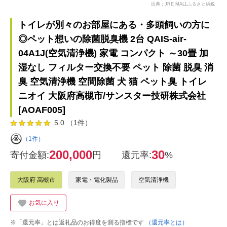
出典：JRE MALLふるさと納税
トイレが別々のお部屋にある・多頭飼いの方に
◎ペット想いの除菌脱臭機 2台 QAIS-air-
04A1J(空気清浄機) 家電 コンパクト ～30畳 加
湿なし フィルター交換不要 ペット 除菌 脱臭 消
臭 空気清浄機 空間除菌 犬 猫 ペット臭 トイレ
ニオイ 大阪府高槻市/サンスター技研株式会社
[AOAF005]
5.0 （1件）
（1件）
200,000
30
寄付金額:
円
還元率:
%
大阪府 高槻市
家電・電化製品
空気清浄機
お気に入り
※「還元率」とは返礼品のお得度を測る指標です
（還元率とは）