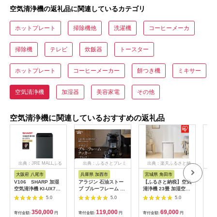
空気清浄機の返礼品に関連しているカテゴリ
ホットプレート
掃除機他
洗濯機
コーヒーメーカ
掃除機
テレビ
炊飯器
トースター
ホットプレート
コーヒーメーカー
餅つき機
ミキサー
空気清浄機
加湿器
美容家電
その他
空気清浄機に関連しているおすすめの返礼品
出典：JRE MALLふる
出典：ふるさとプレミ
出典：楽天ふるさと納
出
さと納税
アム
税
大阪府 八尾市
兵庫県 加西市
宮城県 角田市
宮
V106 SHARP 加湿
アラジン 石油ストー
【ふるさと納税】空気
空気
空気清浄機 KI-UX75-
ブ ブルーフレーム ク
清浄機 23畳 加湿空気
付き 
H（グレー系） 【シャ
ッカー ブラック 黒 石
清浄機 14畳 温度・湿
DC
5.0
5.0
5.0
ープ 電化製品 家電 生
油 暖房 調理性能 コン
度センサー ほこりセ
ーヤ
活家電 空気清浄 加湿
パクト キャンプ アウ
ンサー 2WAY給水 お
ィル
350,000
119,000
69,000
寄付金額:
円
寄付金額:
円
寄付金額:
円
寄付
プラズマクラスター
トドア レトロ インテ
手入れ簡単 加湿器 ア
自動