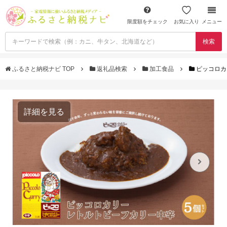
限度額をチェック
お気に入り
メニュー
検索
ふるさと納税ナビ TOP
返礼品検索
加工食品
ピッコロカ
詳細を見る