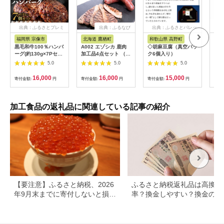
出典：ふるさとプレミ
出典：ふるなび
出典：ふるさとパレッ
出
アム
ト
福岡県 宗像市
北海道 鷹栖町
和歌山県 高野町
北
黒毛和牛100％ハンバ
A002 エゾシカ 鹿肉
◇胡麻豆腐（真空パッ
ーグ(約130g×7Pセッ
加工品4点セット （
ク6個入り）
ト)【魚住商店】
肩ローススライス エ
5.0
5.0
5.0
_HA1521
ゾ鹿ジャーキー スモ
ークハムか生ハムのい
16,000
16,000
15,000
寄付金額:
円
寄付金額:
円
寄付金額:
円
寄付
ずれか ソーセージか
ベーコンのいずれか
） 北海道 鷹栖町 ロー
ス もも肉 使用 高たん
加工食品の返礼品に関連している記事の紹介
ぱく 低脂肪 山恵 鹿肉
ジビエ
【要注意】ふるさと納税、2026
ふるさと納税返礼品は高換金
年9月末までに寄付しないと損す
率？換金しやすい？換金の可
る可能性大｜10月からの制度変
について
更を解説