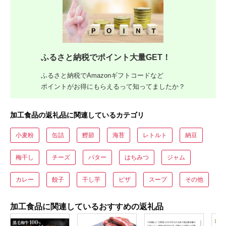
ふるさと納税でポイント大量GET！
ふるさと納税でAmazonギフトコードなど
ポイントがお得にもらえるって知ってましたか？
加工食品の返礼品に関連しているカテゴリ
小麦粉
缶詰
鰹節
海苔
レトルト
納豆
梅干し
チーズ
バター
はちみつ
ジャム
カレー
餃子
干し芋
ピザ
スープ
その他
加工食品に関連しているおすすめの返礼品