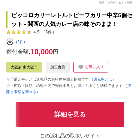
出典：auPAYふるさと納税
ピッコロカリーレトルトビーフカリー中辛5個セ
ット - 関西の人気カレー店の味そのまま！
4.5 （3件）
（3件）
10,000
寄付金額:
円
お気に入り
大阪府 東大阪市
加工食品
※「還元率」とは返礼品のお得度を測る指標です
（還元率とは）
※「控除上限額」の範囲内で寄付するとお得にふるさと納税できます
（控
除上限額を調べる）
詳細を見る
この返礼品の取扱いサイト